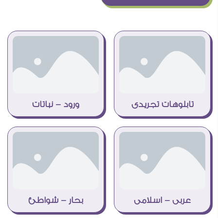
تابلوهات تجريدى
ورود - نباتات
عربى - اسلامى
بحار - شواطئ