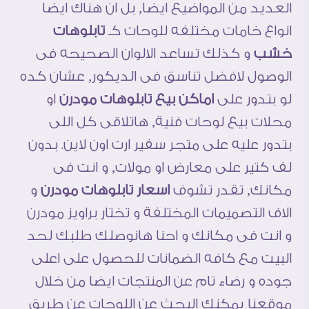
العديد من المواضيع ايضا, بل ان هناك ايضا
انواع خامات مختلفه للوحات كـ
تابلوهات
خشب
و كذلك تساعد الالوان الصحيحه فى
الوصول لافضل تناسق فى الديكور, عشان كده
لو بتدور على
اماكن بيع تابلوهات مودرن
او
محلات بيع لوحات فنية, هاتلاقى كل اللى
بتدور عليه على متجر سفير ارت اون لاين. بدون
لف كتير على معارض او مولات, و انت فى
مكانك, تقدر تشوف
اسعار تابلوهات مودرن
و
الاف التصميمات المختلفة و تختار براويز مودرن
و انت فى مكانك و احنا هانوصلك طلبك لحد
البيت مع كافه الضمانات للحصول على اعلى
جوده و رضاء تام عن المنتجات ايضا من خلال
موقعنا يمكنك البحث عن اللوحات عن طريق