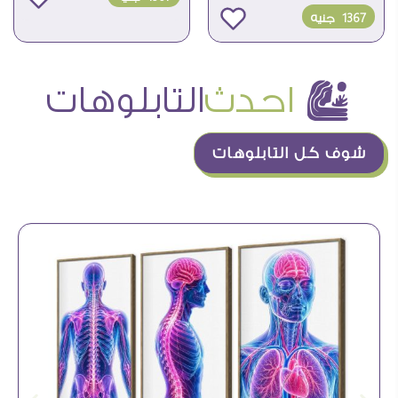
1367
جنيه
å
احدث
التابلوهات
شوف كل التابلوهات