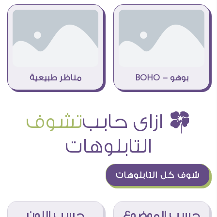
بوهو - BOHO
مناظر طبيعية
ï ازاى حابب
تشوف
التابلوهات
شوف كل التابلوهات
حسب الموضوع
حسب اللون