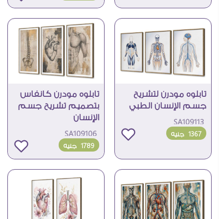
تابلوه مودرن لتشريح
تابلوه مودرن كانفاس
جسم الإنسان الطبي
بتصميم تشريح جسم
الإنسان
SA109113
SA109106
1367
جنيه
1789
جنيه