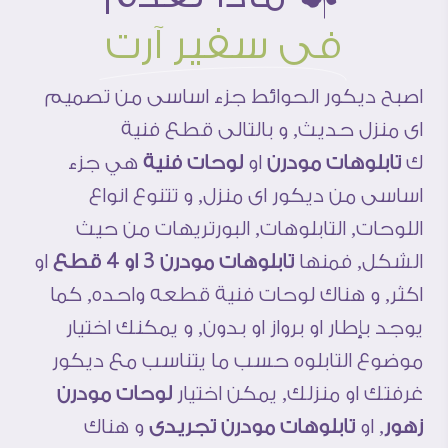
فى سفير آرت
اصبح ديكور الحوائط جزء اساسى من تصميم
اى منزل حديث, و بالتالى قطع فنية
ك
تابلوهات مودرن
او
لوحات فنية
هي جزء
اساسى من ديكور اى منزل, و تتنوع انواع
اللوحات, التابلوهات, البورتريهات من حيث
الشكل, فمنها
تابلوهات مودرن 3 او 4 قطع
او
اكثر, و هناك لوحات فنية قطعه واحده, كما
يوجد بإطار او برواز او بدون, و يمكنك اختيار
موضوع التابلوه حسب ما يتناسب مع ديكور
غرفتك او منزلك, يمكن اختيار
لوحات مودرن
زهور
, او
تابلوهات مودرن تجريدى
و هناك