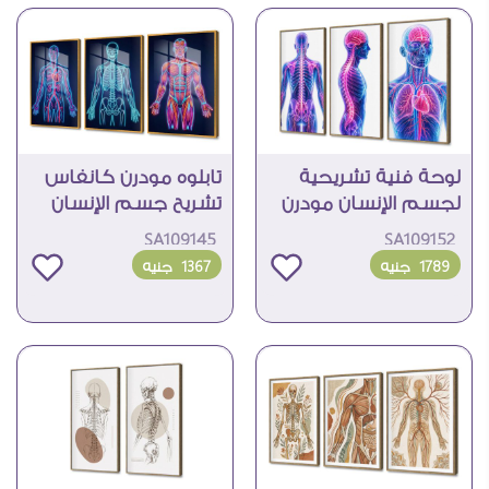
لوحة فنية تشريحية
تابلوه مودرن كانفاس
لجسم الإنسان مودرن
تشريح جسم الإنسان
SA109145
SA109152
1789
جنيه
1367
جنيه