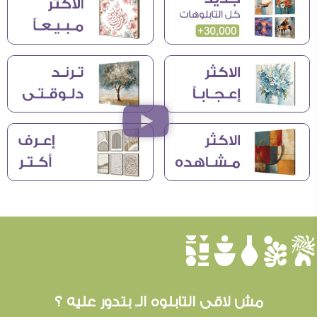
èûôçê
مش لاقى التابلوه الـ بتدور عليه ؟