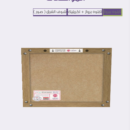
تابلوه ببرواز
تابلوه برواز + اكريليك
شوف الفرق ( صور )