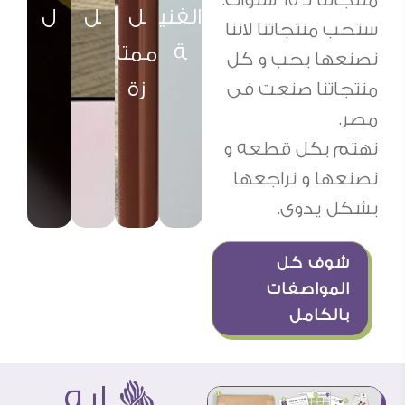
الفني
ل
ل
ل
ستحب منتجاتنا لاننا
ة
ممتا
نصنعها بحب و كل
زة
منتجاتنا صنعت فى
مصر.
نهتم بكل قطعه و
نصنعها و نراجعها
بشكل يدوى.
شوف كل
المواصفات
بالكامل
ë ايه