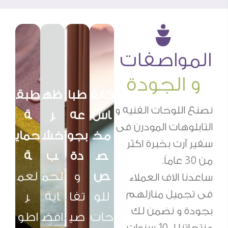
û
المواصفات
و الجودة
كانف
طبا
ظه
طبق
نصنع اللوحات الفنيه و
اس
عه
ر
ة
التابلوهات المودرن فى
مخ
بجو
خش
حماي
سفير آرت بخبرة اكثر
ص
دة
ب
ة
من 30 عاماً.
ص
و
لحم
لعم
ساعدنا الاف العملاء
فى تجميل منازلهم
للو
تفا
اية
ر
بجودة و نضمن لك
حات
صي
افض
اطو
منتجاتنا لـ 10 سنوات.