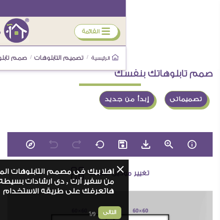
ÿ
القائمة
/
تصميم التابلوهات
/
صمم تابلوهاتك بنفسك – س
الرئيسية
وهاتك بنفسك
إبدأ من جديد
اهلا بيك فى مصمم التابلوهات المودرن
تغيير موديل التابلوه
من سفير آرت , دى ارشادات بسيطه
هاتعرفك على طريقه الاستخدام
التالى
1/9