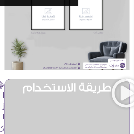
ë
يقة الاستخدام
ا
ز
ا
ى