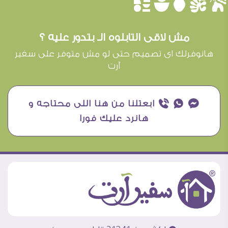
èûôçê
مش لاقى التابلوه الـ بتدور عليه ؟
هانوفرلك اى تصميم حتى لو مش متوفر على سفير
آرت
¥ ₧ ƒ ابعتلنا من هنا اللى محتاجه و
هانرد عليك فورا