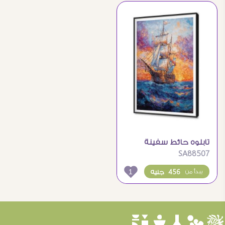
تابلوه حائط سفينة
SA88507
شراعية في بحر هائج
1
456 جنيه
يبدأ من