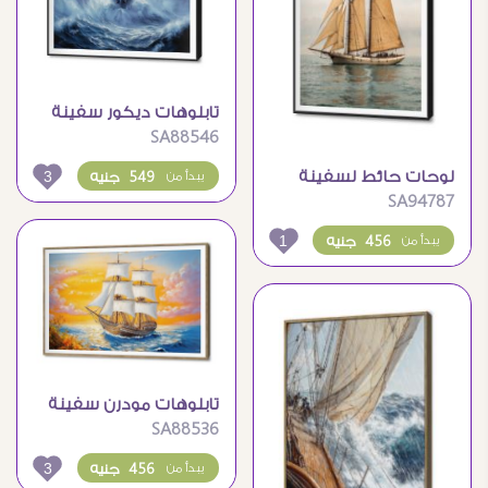
تابلوهات ديكور سفينة
SA88546
حربية ضخمة وسط
الأمواج
3
لوحات حائط لسفينة
549 جنيه
يبدأ من
SA94787
شراعية كلاسيكية تبحر
بالبحر
1
456 جنيه
يبدأ من
تابلوهات مودرن سفينة
SA88536
شراعية ولحظة هدوءه
3
456 جنيه
يبدأ من