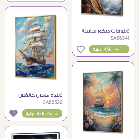
تابلوهات ديكور سفينة
SA88541
شراعية وسط العاصفة
0
456 جنيه
يبدأ من
تابلوه مودرن كانفس
SA88526
سفينة شراعية كبيرة
2
456 جنيه
يبدأ من