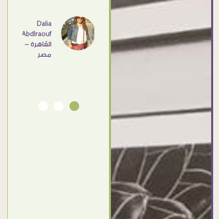
عامل
اهم
Dalia
Abdlraouf
القاهرة -
Ahmed
مصر
Elassi
بورسعيد
- مصر