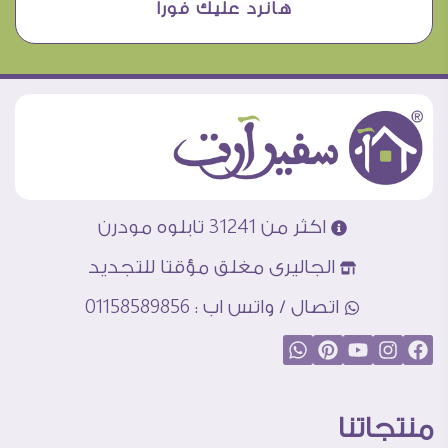
هانرد عليك فورا
اكثر من 31241 تابلوه مودرن
الجاليرى مغلق مؤقتا للتجديد
اتصال / واتس اب : 01158589856
منتجاتنا