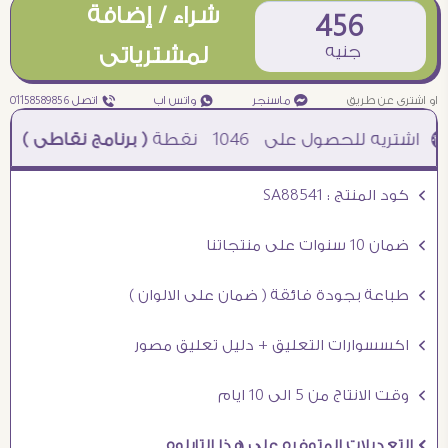
شراء / إضافة
456
جنيه
لمشترياتى
او اشترى عن طريق
¥ ماسنجر
₧ واتس اب
ƒ اتصل 01158589856
1046
نقطة
( برنامج نقاطى )
à خصم 5% للعملاء الجدد à شحن مجانى عند الشراء ب 4000 جنيه à
Ö كود المنتج : SA88541
Ö ضمان 10 سنوات على منتجاتنا
Ö طباعة بجودة فائقة ( ضمان على الالوان )
Ö اكسسوارات التعليق + دليل تعليق مصور
Ö وقت الانتاج من 5 الى 10 ايام
Ö التعديلات المتوفره على هذا التابلوه