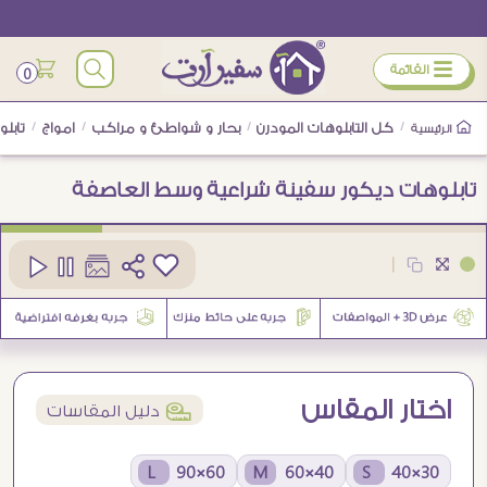
ÿ
القائمة
0
/
كل التابلوهات المودرن
/
بحار و شواطئ و مراكب
/
امواج
/
تابل
الرئيسية
تابلوهات ديكور سفينة شراعية وسط العاصفة
كود
SA88541
|
اختار المقاس
í
دليل المقاسات
60×90 L
40×60 M
30×40 S