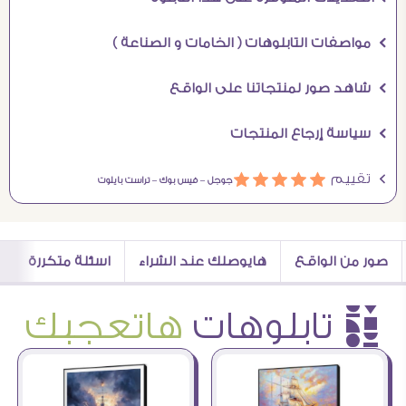
Ö مواصفات التابلوهات ( الخامات و الصناعة )
Ö شاهد صور لمنتجاتنا على الواقع
Ö سياسة إرجاع المنتجات
Ö تقييم
ááááá
جوجل –
فيس بوك –
تراست بايلوت
صور من الواقع
هايوصلك عند الشراء
اسئلة متكررة
è تابلوهات
هاتعجبك