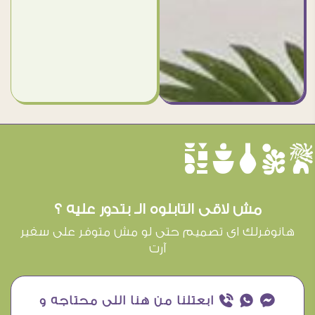
èûôçê
مش لاقى التابلوه الـ بتدور عليه ؟
هانوفرلك اى تصميم حتى لو مش متوفر على سفير
آرت
¥ ₧ ƒ ابعتلنا من هنا اللى محتاجه و