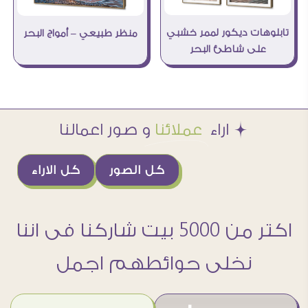
تابلوهات ديكور لممر خشبي
منظر طبيعي – أمواج البحر
على شاطئ البحر
Æ اراء
عملائنا
و صور اعمالنا
كل الصور
كل الاراء
اكتر من 5000 بيت شاركنا فى اننا
نخلى حوائطهم اجمل