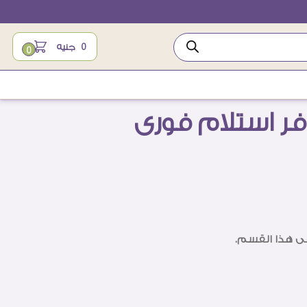
0
جنيه
0
فر استلام فورى
فى هذا القسم.