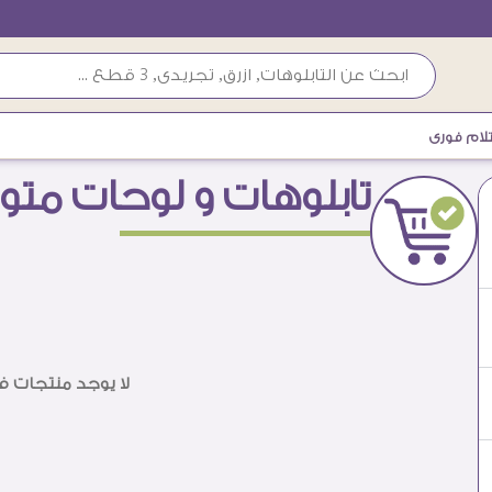
لام فورى
تابلوهات و لوحات متو
لا يوجد منتجات 