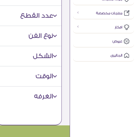
منتجات مخصصة
عدد القطع​
افكار
نوع الفن​
عروض
الشكل​
الجاليرى
الوقت​
الغرفه​