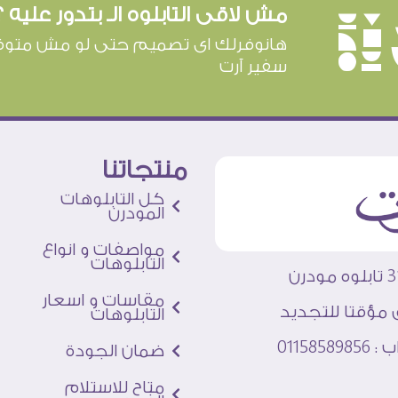
مش لاقى التابلوه الـ بتدور عليه ؟
è
هانوفرلك اى تصميم حتى لو مش متوف
سفير آرت
منتجاتنا
كل التابلوهات
المودرن
مواصفات و انواع
التابلوهات
مقاسات و اسعار
 مؤقتا للتجديد
التابلوهات
011585
ضمان الجودة
متاح للاستلام