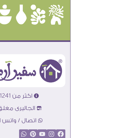
ûôçê
اكثر من 31241 تابلوه مودرن
الجاليرى مغلق
اتصال / واتس اب : 89856