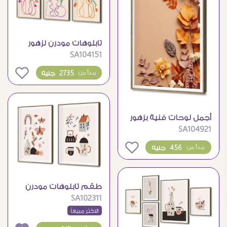
تابلوهات مودرن لزهور
SA104151
ملونة بتصميم خطي
بسيط
0
2735 جنيه
يبدأ من
أجمل لوحات فنية بزهور
SA104921
وأوراق خريفية رائعة
0
456 جنيه
يبدأ من
طقم تابلوهات مودرن
SA102311
برسومات بوهيمية دافئة
وجذابة
الاكثر مبيعاً