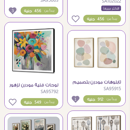
SA95883
ملونة فى السماء الزرقاء
SA102022
ريفية وبراعم مجففة
الاكثر مبيعاً
3
456 جنيه
يبدأ من
0
456 جنيه
يبدأ من
تابلوهات مودرن بتصميم
لوحات فنية مودرن لزهور
SA95915
أحجار متداخلة بألوان
SA95792
ملونة في فازة
الباستيل
1
912 جنيه
يبدأ من
0
549 جنيه
يبدأ من