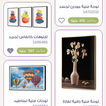
لوحة فنية مودرن تجسد
SA102032
زهور الهندباء البسيطة
0
456 جنيه
يبدأ من
تابلوهات كانفاس تجريد
SA98488
هادئ وأنماط شرقية
1
1367 جنيه
يبدأ من
لوحات فنية لمناطيد
لوحة فنية راقية لفازة