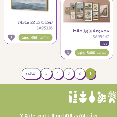
لوحات حائط مودرن
SA95338
بتصميم تجريدي ذهبي
مجموعة براويز حائط
أنيق
SA95447
فنية بمناظر طبيعية
3
456 جنيه
يبدأ من
مميز
كلاسيكية
3
5400 جنيه
يبدأ من
1
2
3
4
5
التالى
èûôçê
مش لاقى التابلوه الـ بتدور عليه ؟