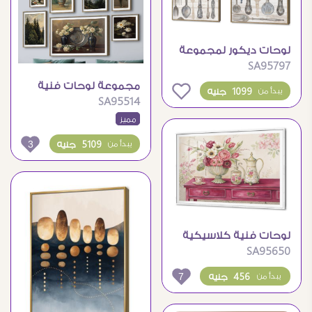
لوحات ديكور لمجموعة
SA95797
أدوات مائدة بتصميم
فينتاج
مجموعة لوحات فنية
0
1099 جنيه
يبدأ من
SA95514
كلاسيكية متنوعة
مميز
لمناظر وزهور
3
5109 جنيه
يبدأ من
لوحات فنية كلاسيكية
SA95650
لأزهار وأواني أنيقة
7
456 جنيه
يبدأ من