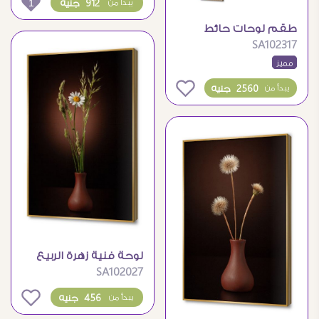
1
912 جنيه
يبدأ من
طقم لوحات حائط
SA102317
مودرن بوهيمي للمنزل
مميز
السعيد
0
2560 جنيه
يبدأ من
لوحة فنية زهرة الربيع
SA102027
في فازة مودرن
0
456 جنيه
يبدأ من