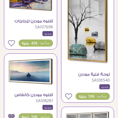
تابلوه مودرن لزجاجات
SA107698
العطور واللافندر
جديد
الطبيعي
0
456 جنيه
يبدأ من
لوحة فنية مودرن
SA108540
لشجرة وصخور هادئة
جديد
تابلوه مودرن كانفاس
0
596 جنيه
يبدأ من
SA108281
بتصميم احجار متوازنة
جديد
596 جنيه
يبدأ من