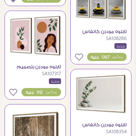
تابلوه مودرن كانفاس
SA108286
بتصميم الغزال والزلط
جديد
0
1367 جنيه
يبدأ من
تابلوه مودرن بتصميم
SA107317
فني تجريدي مميز
جديد
0
912 جنيه
يبدأ من
تابلوه مودرن كانفاس
SA108354
بتصميم هادئ