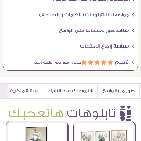
Ö مواصفات التابلوهات ( الخامات و الصناعة )
Ö شاهد صور لمنتجاتنا على الواقع
Ö سياسة إرجاع المنتجات
Ö تقييم
ááááá
جوجل –
فيس بوك –
تراست بايلوت
صور من الواقع
هايوصلك عند الشراء
اسئلة متكررة
è تابلوهات
هاتعجبك