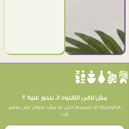
èûôçê
مش لاقى التابلوه الـ بتدور عليه ؟
هانوفرلك اى تصميم حتى لو مش متوفر على سفير
آرت