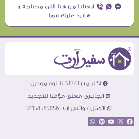
¥ ₧ ƒ ابعتلنا من هنا اللى محتاجه و
هانرد عليك فورا
اكثر من 31241 تابلوه مودرن
الجاليرى مغلق مؤقتا للتجديد
اتصال / واتس اب : 01158589856