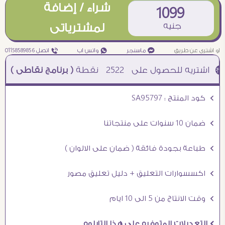
شراء / إضافة
1099
جنيه
لمشترياتى
او اشترى عن طريق
¥ ماسنجر
₧ واتس اب
ƒ اتصل 01158589856
2522
نقطة
( برنامج نقاطى )
à خصم 5% للعملاء الجدد à شحن مجانى عند الشراء ب 4000 جنيه à
Ö كود المنتج : SA95797
Ö ضمان 10 سنوات على منتجاتنا
Ö طباعة بجودة فائقة ( ضمان على الالوان )
Ö اكسسوارات التعليق + دليل تعليق مصور
Ö وقت الانتاج من 5 الى 10 ايام
Ö التعديلات المتوفره على هذا التابلوه