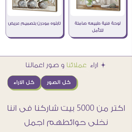
لوحة فنية طبيعه صامتة
تابلوه مودرن بتصميم عريض
للتأمل
Æ اراء
عملائنا
و صور اعمالنا
كل الصور
كل الاراء
اكتر من 5000 بيت شاركنا فى اننا
نخلى حوائطهم اجمل