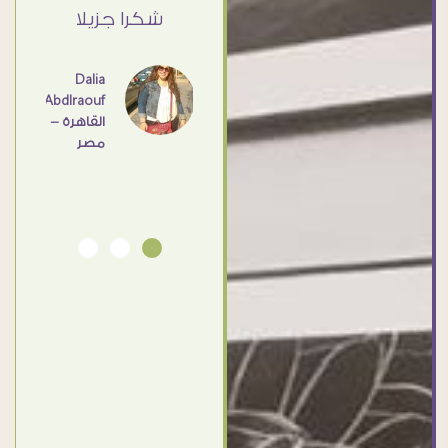
القاهرة
ي حد
شكرا جزيلا
- مصر
عامل
اهم
Dalia
Abdlraouf
القاهرة -
Ahmed
مصر
Elassi
بورسعيد
- مصر