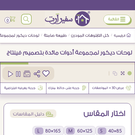
ÿ
القائمة
0
/
كل التابلوهات المودرن
/
طبيعه صامتة
/
لوحات ديكور لمجموعة أ
الرئيسية
لوحات ديكور لمجموعة أدوات مائدة بتصميم فينتاج
كود
SA95797
|
اختار المقاس
í
دليل المقاسات
165×80 L
125×60 M
85×40 S