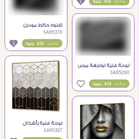
1
456 جنيه
يبدأ من
تابلوه حائط مودرن
SA95370
بتصميم سلم حلزوني
معماري
1
456 جنيه
يبدأ من
لوحة فنية لواجهة مبنى
SA95290
كلاسيكي أبيض وأسود
0
456 جنيه
يبدأ من
لوحة فنية بأشكال
SA95327
هندسية وخطوط ذهبية