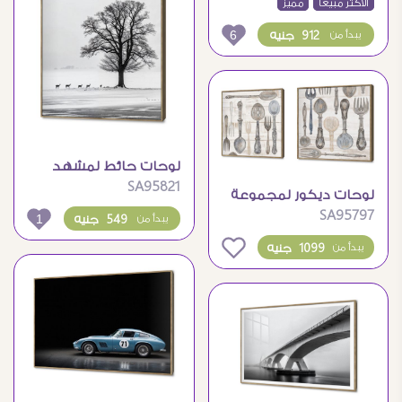
فريد
الاكثر مبيعاً
مميز
6
912 جنيه
يبدأ من
لوحات حائط لمشهد
SA95821
شتوي هادئ مع الغزلان
لوحات ديكور لمجموعة
SA95797
أدوات مائدة بتصميم
1
549 جنيه
يبدأ من
فينتاج
0
1099 جنيه
يبدأ من