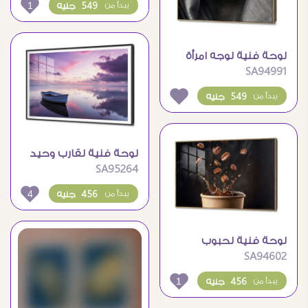
1
549 جنيه
يبدأ من
لوحة فنية لوجه امرأة
SA94991
غامضة بشفاه ذهبية
549 جنيه
يبدأ من
لوحة فنية لقارب وحيد
SA95264
وسط بحيرة هادئة
4
456 جنيه
يبدأ من
لوحة فنية لحبوب
SA94602
القهوة المتناثرة بفنجان
القهوة
1
456 جنيه
يبدأ من