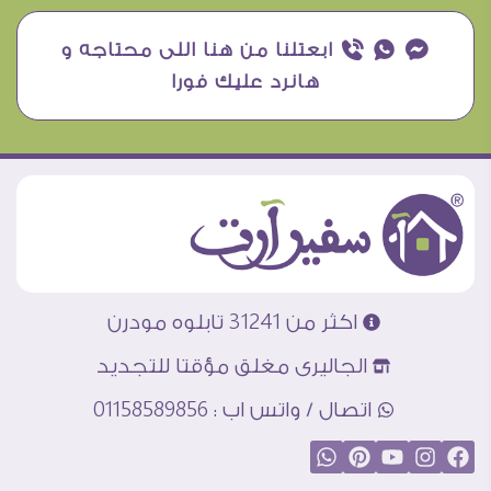
¥ ₧ ƒ ابعتلنا من هنا اللى محتاجه و
هانرد عليك فورا
اكثر من 31241 تابلوه مودرن
الجاليرى مغلق مؤقتا للتجديد
اتصال / واتس اب : 01158589856