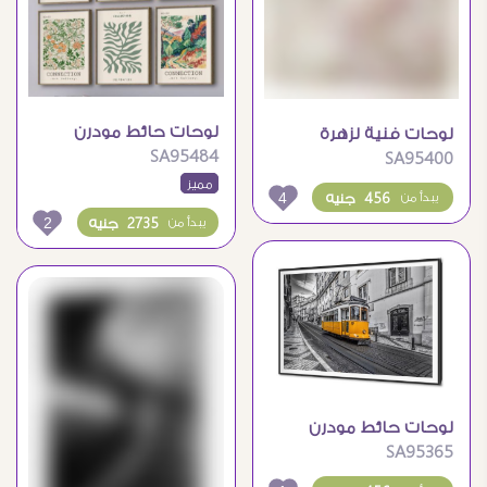
لوحات حائط مودرن
لوحات فنية لزهرة
SA95484
بمجموعة تصميمات
SA95400
الفاوانيا بتفاصيل ناعمة
مميز
فنية متنوعة
ورقيقة
4
456 جنيه
يبدأ من
2
2735 جنيه
يبدأ من
لوحات حائط مودرن
SA95365
لترام أصفر في مدينة
أوروبية