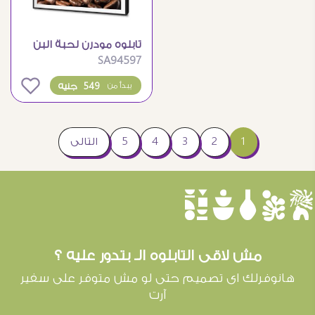
تابلوه مودرن لحبة البن
SA94597
المحمصة والدخان
المتصاعد
0
549 جنيه
يبدأ من
1
2
3
4
5
التالى
èûôçê
مش لاقى التابلوه الـ بتدور عليه ؟
هانوفرلك اى تصميم حتى لو مش متوفر على سفير
آرت