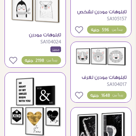
تابلوهات مودرن لشخص
SA105157
يحمل مظلة حمراء
بالمطر
0
596 جنيه
يبدأ من
تابلوهات مودرن
SA104024
لحيوانات كيوت لغرف
مميز
الأطفال
0
2198 جنيه
يبدأ من
تابلوهات مودرن لغرف
SA104017
الأطفال برسومات
حيوانات لطيفة
0
1648 جنيه
يبدأ من