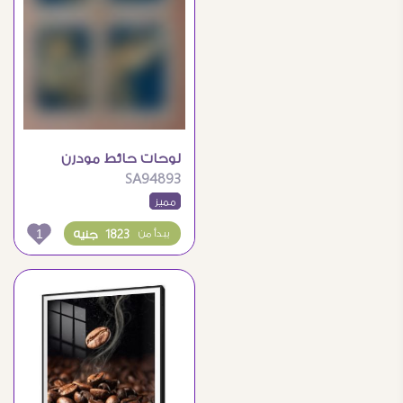
لوحات حائط مودرن
SA94893
لأوراق شجر ذهبية فاخرة
مميز
1
1823 جنيه
يبدأ من