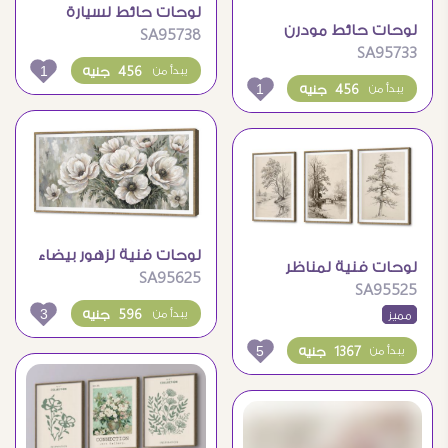
لوحات حائط لسيارة
لوحات حائط مودرن
SA95738
سباق كلاسيكية زرقاء
SA95733
لجسر خرساني يمتد
اللون
1
456 جنيه
يبدأ من
بالضباب
1
456 جنيه
يبدأ من
لوحات فنية لزهور بيضاء
لوحات فنية لمناظر
SA95625
رقيقة بخلفية تجريدية
SA95525
طبيعية كلاسيكية
3
596 جنيه
يبدأ من
مميز
بالأشجار والنهر
5
1367 جنيه
يبدأ من