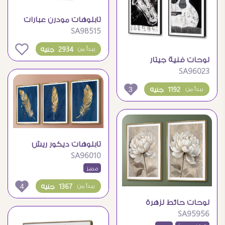
تابلوهات مودرن عبارات
SA98515
الحب
0
2934 جنيه
يبدأ من
لوحات فنية جيتار
SA96023
وساكسفون بتصميم
مودرن تجريدي
3
1192 جنيه
يبدأ من
تابلوهات ديكور ريش
SA96010
ذهبى فخم بخلفية
مميز
زرقاء
4
1367 جنيه
يبدأ من
لوحات حائط لزهرة
SA95956
الفاوانيا البيضاء بتصميم