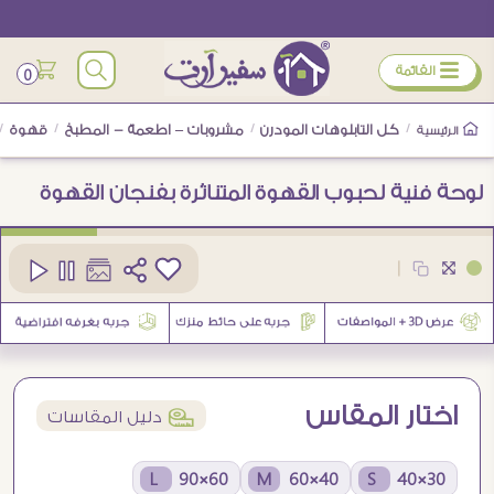
ÿ
القائمة
0
/
كل التابلوهات المودرن
/
مشروبات – اطعمة - المطبخ
/
قهوة
/
الرئيسية
لوحة فنية لحبوب القهوة المتناثرة بفنجان القهوة
كود
SA94602
|
1
اختار المقاس
í
دليل المقاسات
60×90 L
40×60 M
30×40 S