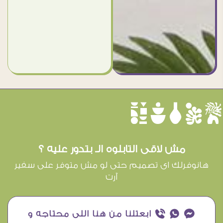
èûôçê
مش لاقى التابلوه الـ بتدور عليه ؟
هانوفرلك اى تصميم حتى لو مش متوفر على سفير
آرت
¥ ₧ ƒ ابعتلنا من هنا اللى محتاجه و