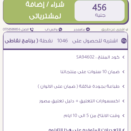
شراء / إضافة
456
جنيه
لمشترياتى
او اشترى عن طريق
¥ ماسنجر
₧ واتس اب
ƒ اتصل 01158589856
1046
نقطة
( برنامج نقاطى )
à خصم 5% للعملاء الجدد à شحن مجانى عند الشراء ب 4000 جنيه à
Ö كود المنتج : SA94602
Ö ضمان 10 سنوات على منتجاتنا
Ö طباعة بجودة فائقة ( ضمان على الالوان )
Ö اكسسوارات التعليق + دليل تعليق مصور
Ö وقت الانتاج من 5 الى 10 ايام
Ö التعديلات المتوفره على هذا التابلوه