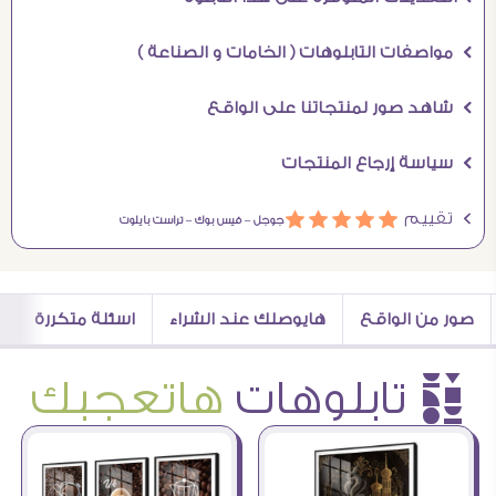
Ö مواصفات التابلوهات ( الخامات و الصناعة )
Ö شاهد صور لمنتجاتنا على الواقع
Ö سياسة إرجاع المنتجات
Ö تقييم
ááááá
جوجل –
فيس بوك –
تراست بايلوت
صور من الواقع
هايوصلك عند الشراء
اسئلة متكررة
è تابلوهات
هاتعجبك