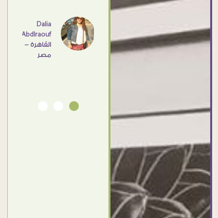
عامل
اهم
Dalia
Abdlraouf
القاهرة -
Ahmed
مصر
Elassi
بورسعيد
- مصر