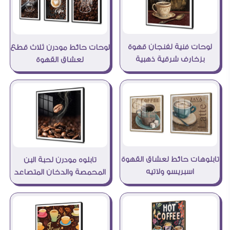
لوحات فنية لفنجان قهوة
لوحات حائط مودرن ثلاث قطع
بزخارف شرقية ذهبية
لعشاق القهوة
تابلوهات حائط لعشاق القهوة
تابلوه مودرن لحبة البن
اسبريسو ولاتيه
المحمصة والدخان المتصاعد