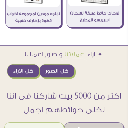
لوحات حائط عتيقة لفنجان
تابلوه مودرن لمجموعة اكواب
اسبريسو للمطبخ
قهوة بزخارف ذهبية
Æ اراء
عملائنا
و صور اعمالنا
كل الصور
كل الاراء
اكتر من 5000 بيت شاركنا فى اننا
نخلى حوائطهم اجمل