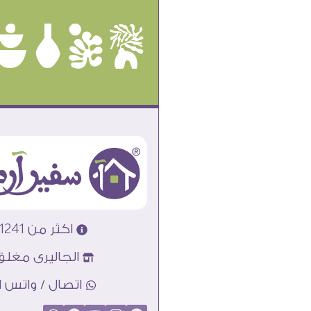
ûôçê
اكثر من 31241 تابلوه مودرن
الجاليرى مغلق
اتصال / واتس اب : 89856