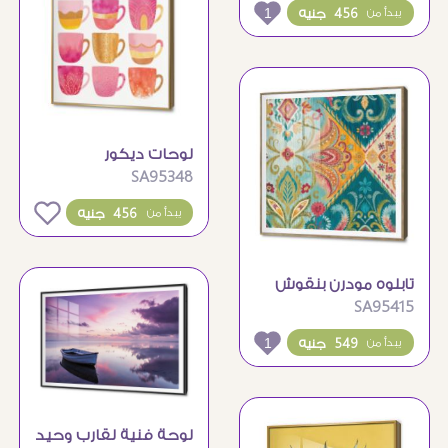
الممطر
1
456 جنيه
يبدأ من
لوحات ديكور
SA95348
لمجموعة أكواب قهوة
ملونة وزخارف ذهبية
0
456 جنيه
يبدأ من
تابلوه مودرن بنقوش
SA95415
وزخارف بوهيمية ملونة
1
549 جنيه
يبدأ من
لوحة فنية لقارب وحيد