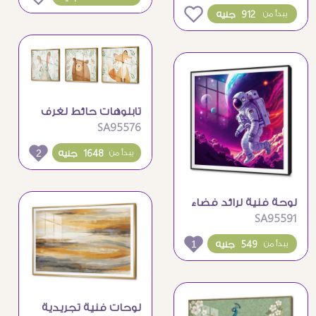
0
912 جنيه
يبدأ من
تابلوهات حائط لغرف
SA95576
الاطفال حيوانات الغابة
اللطيفة
2
1648 جنيه
يبدأ من
لوحة فنية لرائد فضاء
SA95591
يخطو على كوكب
ملون
1
549 جنيه
يبدأ من
لوحات فنية تجريدية