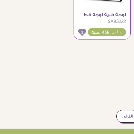
لوحة فنية لوجه قط
SA95222
ملون بأسلوب عصري
1
456 جنيه
يبدأ من
التالى