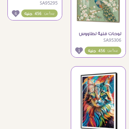
SA95295
بلمسات ذهبية لديكور
مميز
6
456 جنيه
يبدأ من
لوحات فنية لطاووس
SA95306
جميل على غصن
شجرة مزهرة
1
456 جنيه
يبدأ من