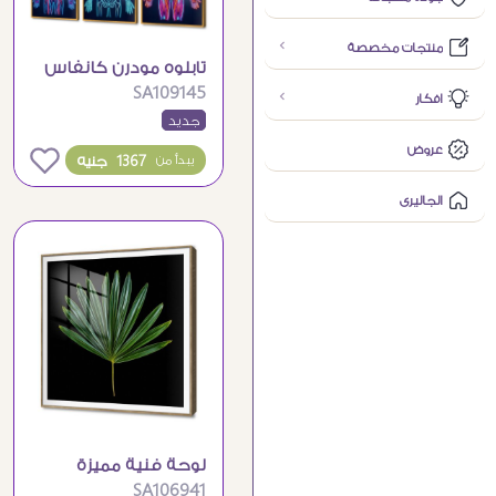
منتجات مخصصة
تابلوه مودرن كانفاس
SA109145
تشريح جسم الإنسان
افكار
جديد
عروض
0
1367 جنيه
يبدأ من
الجاليرى
لوحة فنية مميزة
SA106941
لورقة شجر استوائية