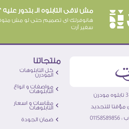
مش لاقى التابلوه الـ بتدور عليه ؟
è
هانوفرلك اى تصميم حتى لو مش متوف
سفير آرت
منتجاتنا
كل التابلوهات
المودرن
مواصفات و انواع
التابلوهات
مقاسات و اسعار
 مؤقتا للتجديد
التابلوهات
011585
ضمان الجودة