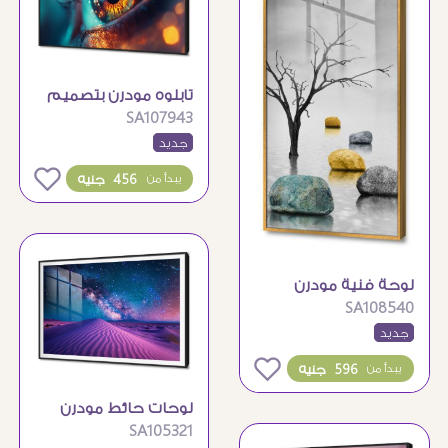
تابلوه مودرن بتصميم
SA107943
فني مقرب للعين
جديد
0
456 جنيه
يبدأ من
لوحة فنية مودرن
SA108540
لشجرة وصخور هادئة
جديد
0
596 جنيه
يبدأ من
لوحات حائط مودرن
SA105321
تصور سحر مجرة