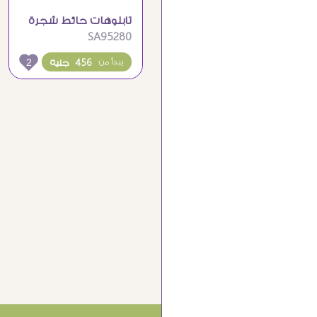
تابلوهات حائط شجرة
SA95280
ذهبية مع زهور بيضاء
وفراشات
2
456 جنيه
يبدأ من