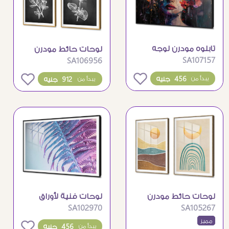
تابلوه مودرن لوجه
لوحات حائط مودرن
SA107157
SA106956
فتاة مزين بالزهور
بتصميم أوراق شجر
الملونة
بيضاء
0
0
456 جنيه
يبدأ من
912 جنيه
يبدأ من
لوحات حائط مودرن
لوحات فنية لأوراق
SA102970
SA105267
بتصميم بوهيمي
الشجر بألوان مودرن
مميز
للشمس والقمر
جذابة
0
456 جنيه
يبدأ من