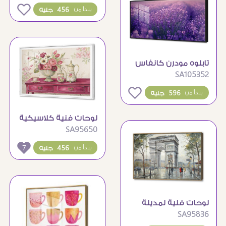
النجوم والصحراء
0
456 جنيه
يبدأ من
تابلوه مودرن كانفاس
SA105352
حقول اللافندر
البنفسجية الرائعة
0
596 جنيه
يبدأ من
لوحات فنية كلاسيكية
SA95650
لأزهار وأواني أنيقة
7
456 جنيه
يبدأ من
لوحات فنية لمدينة
SA95836
باريس وقوس النصر