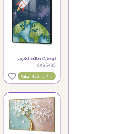
لوحات حائط لغرف
SA95435
الاطفال صاروخ وفضاء
0
456 جنيه
يبدأ من