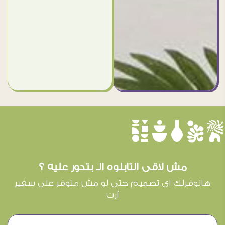
èûôçê
مش لاقى التابلوه الـ بتدور عليه ؟
هانوفرلك اى تصميم حتى لو مش متوفر على سفير
آرت