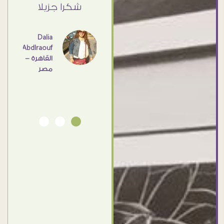
القاهرة
ي حد
شكرا جزيلا
- مصر
عامل
اهم
Dalia
Abdlraouf
القاهرة -
Ahmed
مصر
Elassi
بورسعيد
- مصر