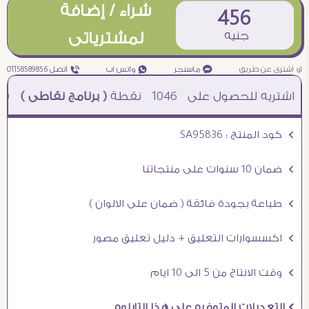
شراء / إضافة
456
جنيه
لمشترياتى
او اشترى عن طريق
¥ ماسنجر
₧ واتس اب
ƒ اتصل 01158589856
1046
نقطة
( برنامج نقاطى )
à خصم 5% للعملاء الجدد à شحن مجانى عند الشراء ب 4000 جنيه à
Ö كود المنتج : SA95836
Ö ضمان 10 سنوات على منتجاتنا
Ö طباعة بجودة فائقة ( ضمان على الالوان )
Ö اكسسوارات التعليق + دليل تعليق مصور
Ö وقت الانتاج من 5 الى 10 ايام
Ö التعديلات المتوفره على هذا التابلوه