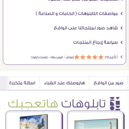
Ö مواصفات التابلوهات ( الخامات و الصناعة )
Ö شاهد صور لمنتجاتنا على الواقع
Ö سياسة إرجاع المنتجات
Ö تقييم
ááááá
جوجل –
فيس بوك –
تراست بايلوت
صور من الواقع
هايوصلك عند الشراء
اسئلة متكررة
è تابلوهات
هاتعجبك