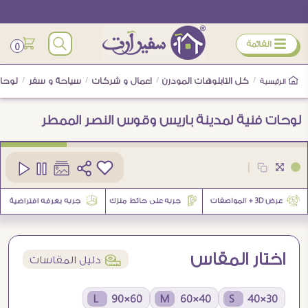
ÿ
القائمة
0
/
كل التابلوهات المودرن
/
اعمال و شركات
/
سياحة و سفر
/
لوحات
الرئيسية
لوحات فنية لمدينة باريس وقوس النصر الممطر
كود
SA95836
|
1
اختار المقاس
í
دليل المقاسات
60×90 L
40×60 M
30×40 S