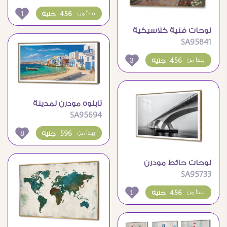
الممطر
1
456 جنيه
يبدأ من
لوحات فنية كلاسيكية
SA95841
لمشهد رومانسي في
باريس
3
456 جنيه
يبدأ من
تابلوه مودرن لمدينة
SA95694
ساحلية ومناظر طبيعية
خلابة
8
596 جنيه
يبدأ من
لوحات حائط مودرن
SA95733
لجسر خرساني يمتد
بالضباب
1
456 جنيه
يبدأ من