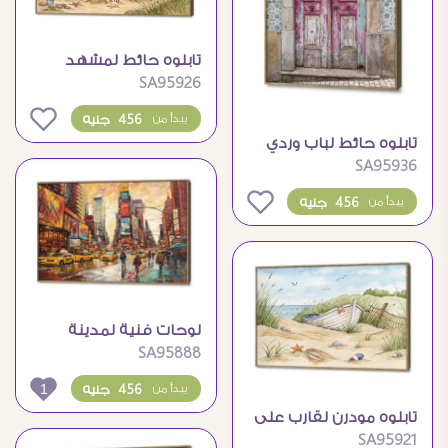
تابلوه حائط لمشهد
SA95926
شاطئ صيفي هادئ
ومريح
0
456 جنيه
يبدأ من
تابلوه حائط لباب وردي
SA95936
قديم وزخارف
0
456 جنيه
يبدأ من
لوحات فنية لمدينة
SA95888
نيويورك في يوم ممطر
1
456 جنيه
يبدأ من
تابلوه مودرن لقارب على
SA95921
شاطئ البحر الهادئ