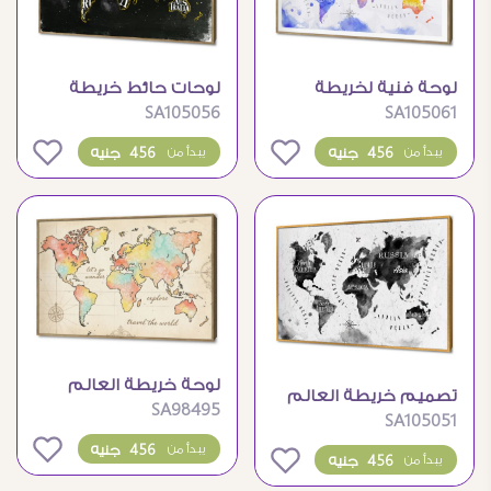
لوحة فنية لخريطة
لوحات حائط خريطة
SA105056
SA105061
العالم بالوان مائية
العالم بأسلوب
جذابة
التيبوغرافى المودرن
0
0
456 جنيه
456 جنيه
يبدأ من
يبدأ من
لوحة خريطة العالم
تصميم خريطة العالم
SA98495
بالألوان المائية
SA105051
بالأبيض والأسود لوحات
0
حائط مودرن
456 جنيه
يبدأ من
0
456 جنيه
يبدأ من