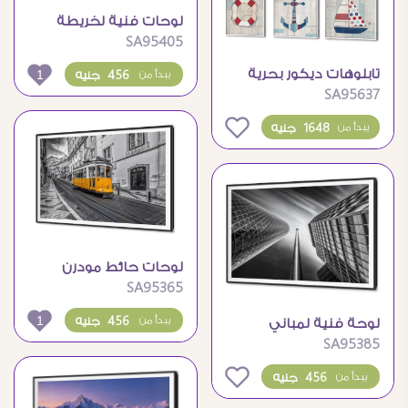
لوحات فنية لخريطة
SA95405
العالم بتصميم عتيق
ومميز
تابلوهات ديكور بحرية
1
456 جنيه
يبدأ من
SA95637
ثلاث قطع بأسلوب
مودرن
0
1648 جنيه
يبدأ من
لوحات حائط مودرن
SA95365
لترام أصفر في مدينة
أوروبية
1
456 جنيه
يبدأ من
لوحة فنية لمباني
SA95385
معمارية حديثة ابيض
واسود
0
456 جنيه
يبدأ من