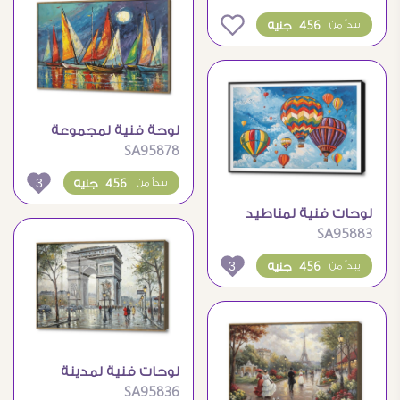
0
456 جنيه
يبدأ من
لوحة فنية لمجموعة
SA95878
قوارب شراعية ملونة ليلا
3
456 جنيه
يبدأ من
لوحات فنية لمناطيد
SA95883
ملونة فى السماء الزرقاء
3
456 جنيه
يبدأ من
لوحات فنية لمدينة
SA95836
باريس وقوس النصر