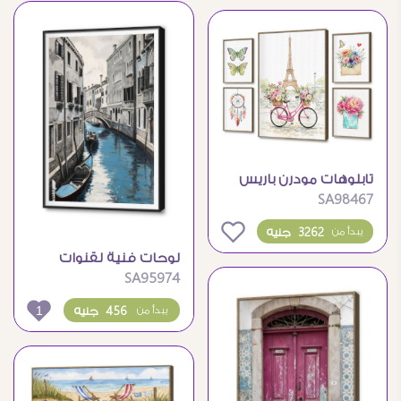
تابلوهات مودرن باريس
SA98467
الرومانسية بالوان مائية
0
3262 جنيه
يبدأ من
لوحات فنية لقنوات
SA95974
فينيسيا المائية ومبانيها
العريقة
1
456 جنيه
يبدأ من