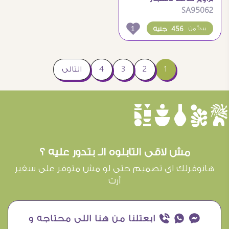
SA95062
النخيل الملونة بلمسة
عصرية
1
456 جنيه
يبدأ من
1
2
3
4
التالى
èûôçê
مش لاقى التابلوه الـ بتدور عليه ؟
هانوفرلك اى تصميم حتى لو مش متوفر على سفير
آرت
¥ ₧ ƒ ابعتلنا من هنا اللى محتاجه و