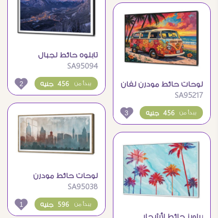
تابلوه حائط لجبال
SA95094
شتوية مضيئة وقت
الغروب
2
لوحات حائط مودرن لفان
456 جنيه
يبدأ من
SA95217
ملون على الشاطئ
3
456 جنيه
يبدأ من
لوحات حائط مودرن
SA95038
لمدينة نيويورك بتصميم
فني
1
596 جنيه
يبدأ من
براويز حائط لأشجار