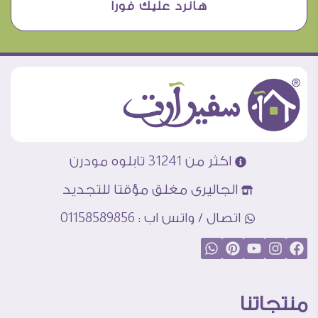
هانرد عليك فورا
اكثر من 31241 تابلوه مودرن
الجاليرى مغلق مؤقتا للتجديد
اتصال / واتس اب : 01158589856
منتجاتنا