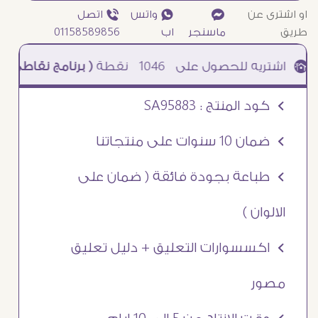
او اشترى عن
¥
₧ واتس
ƒ اتصل
طريق
ماسنجر
اب
01158589856
1046
نقطة
( برنامج نقاطى )
à خصم 5% للعملاء الجدد à شحن مجانى عند الشراء ب 4000 جنيه à
Ö كود المنتج : SA95883
Ö ضمان 10 سنوات على منتجاتنا
Ö طباعة بجودة فائقة ( ضمان على
الالوان )
Ö اكسسوارات التعليق + دليل تعليق
مصور