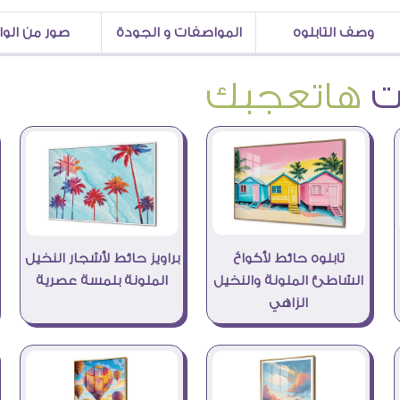
وصف التابلوه
المواصفات و الجودة
صور من الو
هاتعجبك
تابلوه حائط لأكواخ
براويز حائط لأشجار النخيل
الشاطئ الملونة والنخيل
الملونة بلمسة عصرية
الزاهي