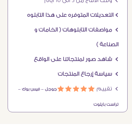
Ö وقت الانتاج من 5 الى 10 ايام
Ö التعديلات المتوفره على هذا التابلوه
Ö مواصفات التابلوهات ( الخامات و
الصناعة )
Ö شاهد صور لمنتجاتنا على الواقع
Ö سياسة إرجاع المنتجات
Ö تقييم
ááááá
جوجل –
فيس بوك –
تراست بايلوت