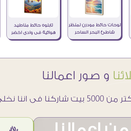
لوحات حائط مودرن لمنظر
تابلوه حائط مناطيد
شاطئ البحر الساحر
هوائية فى وادى اخضر
ئنا
و صور اعمالنا
 5000 بيت شاركنا فى اننا نخلى حوائطهم اجمل
ن اعمالنا