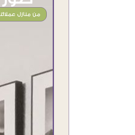
من منازل عملائنا
شغل جميل وخامات رائعه وموقع فوق
الرائع قدرت منه اني اختار التابلوهات
واركبها علي المكان بشكل مطابق جدا
للحقيقه واهتمامهم بالتفاصيل والتغليف
وإرضاء العميل والخامات والتقفيل وسرعة
التوصيل. بصراحه وبمنتهي الأمانه مكسب
كبير لاي حد يتعامل معاهم
Ahmed Elassi
بورسعيد - مصر