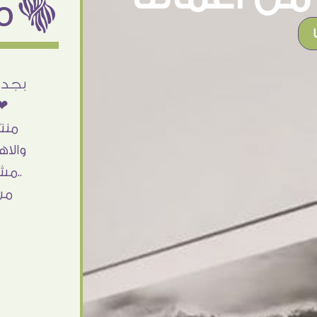
ëمن اراء عملائنا
أنا استلمت حاجتى وطلعوا بجد ما شاء الله
بجد 
تحفة .. الشغل أكتر من رائع والالتزام والزوق
❤❤
والصبر فى التعامل بجد مفيش كلام وده
منت
مش أول تعامل ليا مع سفير ارت وأكيد ان
والاه
شاء الله مش أخر تعامل بشكركم على
..مش
الحاجات جدا جدا
من
Doaa Elsayd
القاهرة - مصر