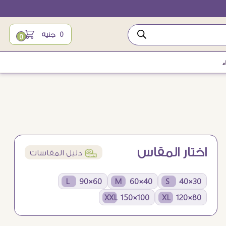
0
جنيه
0
ء
اختار المقاس
í
دليل المقاسات
60×90 L
40×60 M
30×40 S
100×150 XXL
80×120 XL