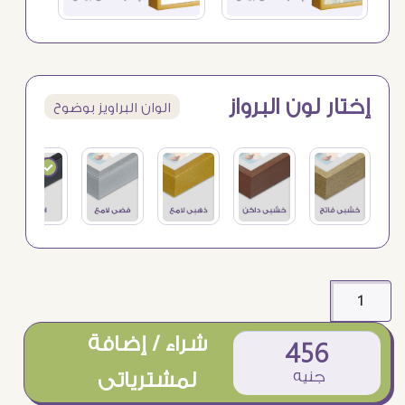
إختار لون البرواز
الوان البراويز بوضوح
شراء / إضافة
456
جنيه
لمشترياتى