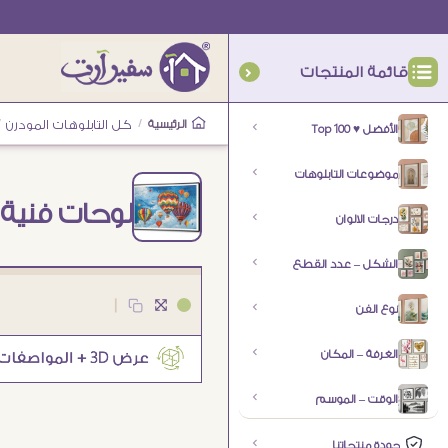
قائمة المنتجات
الرئيسية
/
كل التابلوهات المودرن
/
الأفضل ♥ Top 100
موضوعات التابلوهات
لوحات فنية 
درجات الالوان
الشكل – عدد القطع
|
نوع الفن
الغرفة – المكان
الوقت – الموسم
جودة منتجاتنا