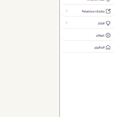
منتجات مخصصة
افكار
عروض
الجاليرى