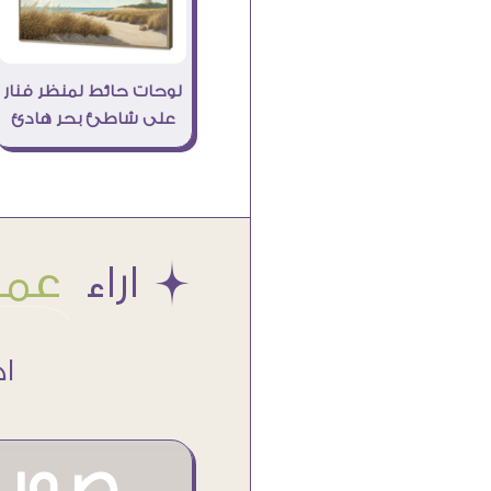
لوحات حائط لمنظر فنار
على شاطئ بحر هادئ
Æ اراء
عملا
اكتر من
صور م