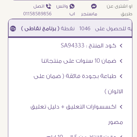
او اشترى عن
¥
₧ واتس
ƒ اتصل
طريق
ماسنجر
اب
01158589856
1046
نقطة
( برنامج نقاطى )
à خصم 5% للعملاء الجدد à شحن مجانى عند الشراء ب 4000 جنيه à
Ö كود المنتج : SA94333
Ö ضمان 10 سنوات على منتجاتنا
Ö طباعة بجودة فائقة ( ضمان على
الالوان )
Ö اكسسوارات التعليق + دليل تعليق
مصور