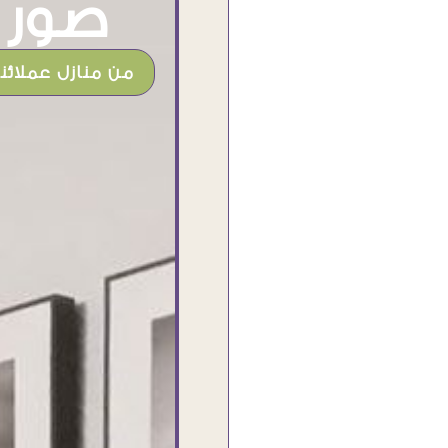
صور م
من منازل عملائنا
شغل جميل وخامات رائعه وموقع فوق
الرائع قدرت منه اني اختار التابلوهات
واركبها علي المكان بشكل مطابق جدا
للحقيقه واهتمامهم بالتفاصيل والتغليف
وإرضاء العميل والخامات والتقفيل وسرعة
التوصيل. بصراحه وبمنتهي الأمانه مكسب
كبير لاي حد يتعامل معاهم
Ahmed Elassi
بورسعيد - مصر