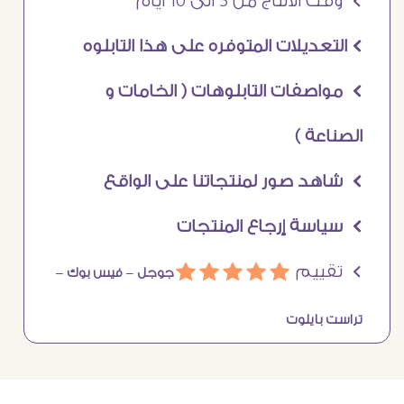
Ö وقت الانتاج من 5 الى 10 ايام
Ö التعديلات المتوفره على هذا التابلوه
Ö مواصفات التابلوهات ( الخامات و
الصناعة )
Ö شاهد صور لمنتجاتنا على الواقع
Ö سياسة إرجاع المنتجات
Ö تقييم
ááááá
جوجل –
فيس بوك –
تراست بايلوت