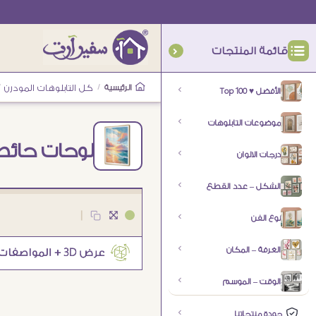
قائمة المنتجات
الرئيسية
/
كل التابلوهات المودرن
/
الأفضل ♥ Top 100
موضوعات التابلوهات
لوحات حائط
درجات الالوان
الشكل – عدد القطع
|
نوع الفن
الغرفة – المكان
الوقت – الموسم
جودة منتجاتنا