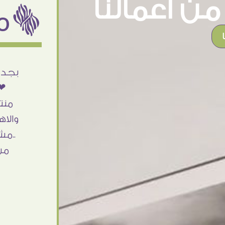
ن اعمالنا
ëمن اراء عملائنا
أنا استلمت حاجتى وطلعوا بجد ما شاء الله
بجد 
تحفة .. الشغل أكتر من رائع والالتزام والزوق
❤❤
والصبر فى التعامل بجد مفيش كلام وده
منت
مش أول تعامل ليا مع سفير ارت وأكيد ان
والاه
شاء الله مش أخر تعامل بشكركم على
..مش
الحاجات جدا جدا
من
Doaa Elsayd
القاهرة - مصر