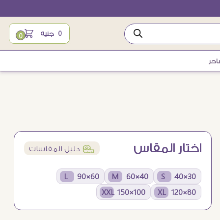
0
جنيه
0
احر
اختار المقاس
í
دليل المقاسات
60×90 L
40×60 M
30×40 S
100×150 XXL
80×120 XL