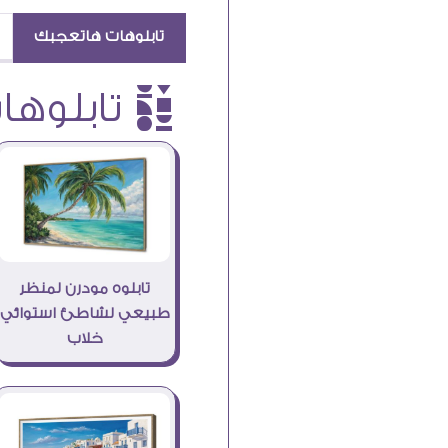
تابلوهات هاتعجبك
è تابلوهات
تابلوه مودرن لمنظر
طبيعي لشاطئ استوائي
خلاب