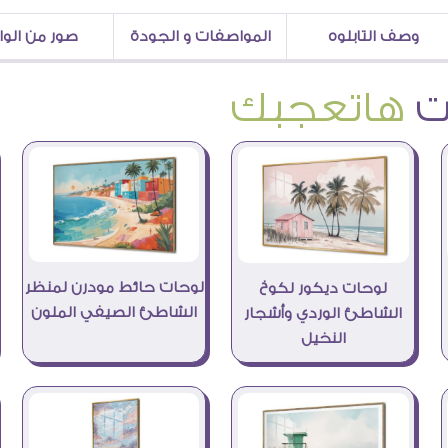
وصف التابلوه
المواصفات و الجودة
صور من الو
هاتعجبك
لوحات حائط مودرن لمنظر
لوحات ديكور لكوخ
الشاطئ الصيفي الملون
الشاطئ الوردي وأشجار
النخيل