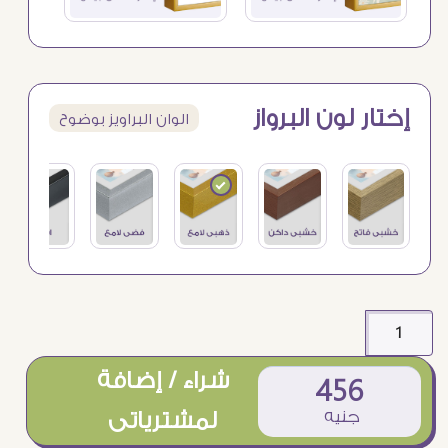
إختار لون البرواز
الوان البراويز بوضوح
شراء / إضافة
456
جنيه
لمشترياتى