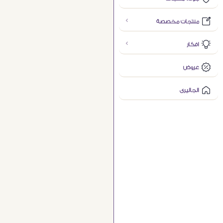
منتجات مخصصة
افكار
عروض
الجاليرى