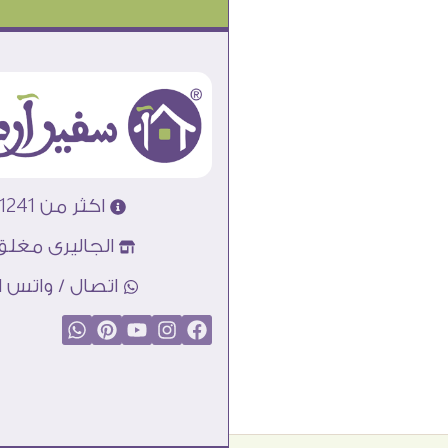
اكثر من 31241 تابلوه مودرن
الجاليرى مغلق
اتصال / واتس اب : 89856