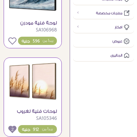
منتجات مخصصة
لوحة فنية مودرن
افكار
SA106968
لقمم الجبال الثلجية
0
596 جنيه
يبدأ من
عروض
الجاليرى
لوحات فنية لغروب
SA105346
الشمس الساحر مع
سنابل القمح
2
912 جنيه
يبدأ من