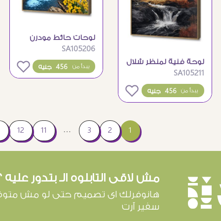
لوحات حائط مودرن
SA105206
لمناظر طبيعية لشلال
لوحة فنية لمنظر شلال
غابة
0
456 جنيه
يبدأ من
SA105211
طبيعي وقت الغروب
0
456 جنيه
يبدأ من
…
1
2
3
11
12
ا
مش لاقى التابلوه الـ بتدور عليه ؟
è
هانوفرلك اى تصميم حتى لو مش متوف
سفير آرت