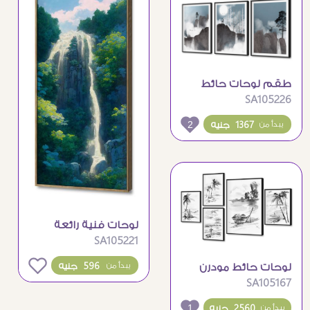
طقم لوحات حائط
SA105226
مودرن للجبال والغزلان
2
1367 جنيه
يبدأ من
لوحات فنية رائعة
SA105221
لمنظر طبيعي لشلال
وسط الغابات
0
596 جنيه
لوحات حائط مودرن
يبدأ من
SA105167
شاطئية باللون الاسود
والابيض
1
2560 جنيه
يبدأ من