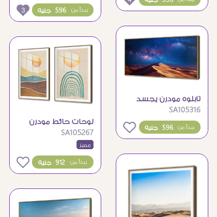
وحقول الزهور
3
596 جنيه
يبدأ من
تابلوه مودرن يجسد
SA105316
سحر الصحراء والنجوم
لوحات حائط مودرن
0
596 جنيه
يبدأ من
SA105267
بتصميم بوهيمي
مميز
للشمس والقمر
0
912 جنيه
يبدأ من