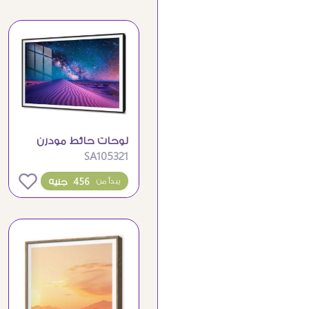
لوحات حائط مودرن
SA105321
تصور سحر مجرة
النجوم والصحراء
0
456 جنيه
يبدأ من