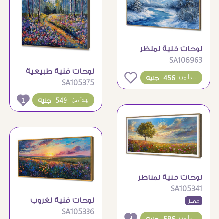
لوحات فنية لمنظر
SA106963
جبال شتوية ساحرة
لوحات فنية طبيعية
0
456 جنيه
يبدأ من
SA105375
لغابة زهور ملونة خلابة
1
549 جنيه
يبدأ من
لوحات فنية لمناظر
SA105341
طبيعية خلابة شجرة
لوحات فنية لغروب
مميز
وزهور
SA105336
الشمس الساحر
4
596 جنيه
يبدأ من