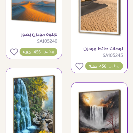
تابلوه مودرن يصور
SA105240
سحر رمال الصحراء
لوحات حائط مودرن
الذهبية
0
456 جنيه
يبدأ من
SA105245
لمناظر طبيعية وكثبان
رملية
0
456 جنيه
يبدأ من