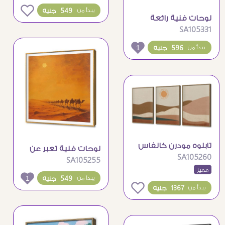
0
549 جنيه
يبدأ من
لوحات فنية رائعة
SA105331
لمناظر حقول القمح
الذهبية
1
596 جنيه
يبدأ من
تابلوه مودرن كانفاس
لوحات فنية تعبر عن
SA105260
يصور تلال الشمس
SA105255
جمال الصحراء والجمال
مميز
بتصميم بوهو
1
549 جنيه
يبدأ من
0
1367 جنيه
يبدأ من