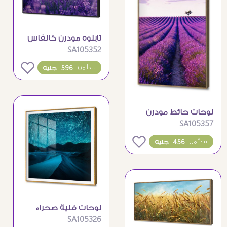
تابلوه مودرن كانفاس
SA105352
حقول اللافندر
البنفسجية الرائعة
0
596 جنيه
يبدأ من
لوحات حائط مودرن
SA105357
لحقول اللافندر
الساحرة
0
456 جنيه
يبدأ من
لوحات فنية صحراء
SA105326
ليلية مع حركة النجوم