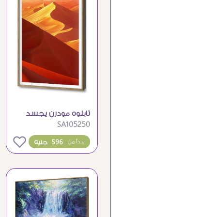
تابلوه مودرن يجسد
SA105250
سحر رمال الصحراء
الذهبية
0
596 جنيه
يبدأ من