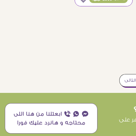
لتالى
¥ ₧ ƒ ابعتلنا من هنا اللى
ر على
محتاجه و هانرد عليك فورا