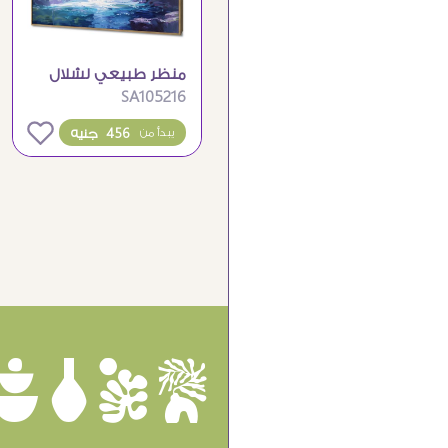
منظر طبيعي لشلال
SA105216
مائي ضمن لوحات
فنية
0
456 جنيه
يبدأ من
ûôçê