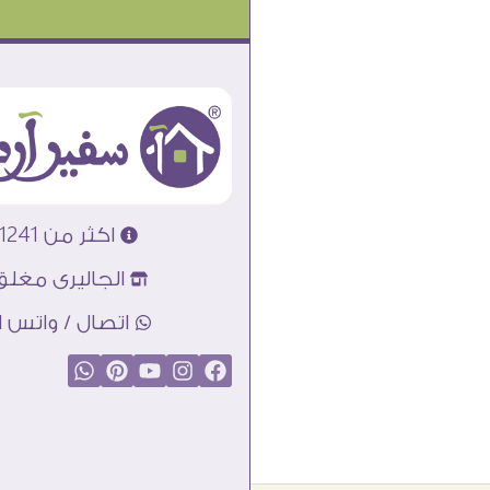
اكثر من 31241 تابلوه مودرن
الجاليرى مغلق
اتصال / واتس اب : 89856