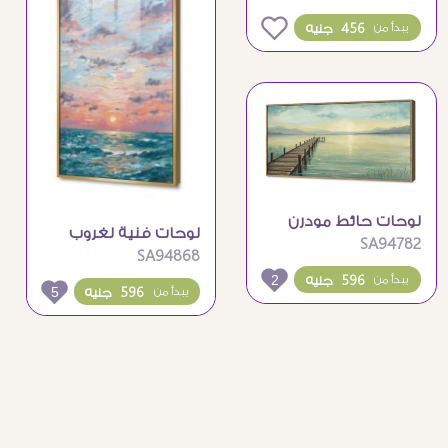
مائية
0
456 جنيه
يبدأ من
لوحات حائط مودرن
لوحات فنية لغروب
SA94782
لمنظر طبيعي للبحيرة
SA94868
الشمس الساحر على
والجسر
2
596 جنيه
يبدأ من
البحر
5
596 جنيه
يبدأ من