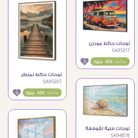
لوحات حائط مودرن
SA95217
لفان ملون على
الشاطئ
3
456 جنيه
يبدأ من
لوحات حائط لمنظر
SA95207
طبيعي لجسر والبحيرة
والجبال
6
456 جنيه
يبدأ من
لوحات فنية لقوقعة
SA94878
على الشاطئ بألوان