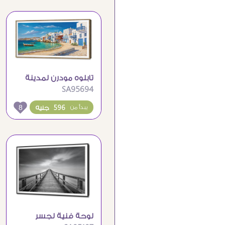
تابلوه مودرن لمدينة
SA95694
ساحلية ومناظر
طبيعية خلابة
8
596 جنيه
يبدأ من
لوحة فنية لجسر