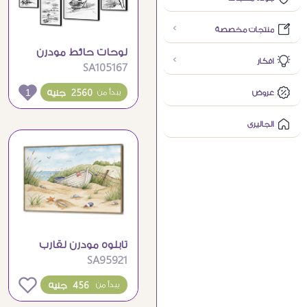
منتجات مخصصة
لوحات حائط مودرن
افكار
SA105167
شاطئية باللون الاسود
والابيض
1
2560 جنيه
عروض
يبدأ من
الجاليرى
تابلوه مودرن لقارب
SA95921
على شاطئ البحر
الهادئ
0
456 جنيه
يبدأ من