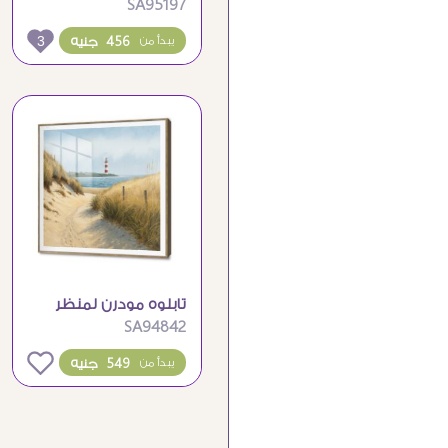
SA95197
خشبي فوق الماء
الهادئ
3
456 جنيه
يبدأ من
تابلوه مودرن لمنظر
SA94842
فنار على شاطئ البحر
0
549 جنيه
يبدأ من