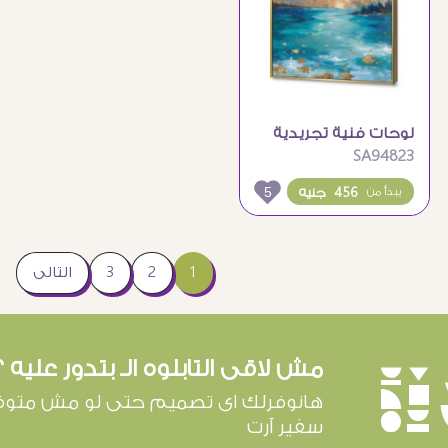
لوحات فنية تجريدية
SA94823
للبحر مع سماء ذهبية
5
456 جنيه
يبدأ من
1
2
3
التالى
مش لاقى التابلوه الـ بتدور عليه ؟
è
هانوفرلك اى تصميم حتى لو مش متوف
سفير آرت