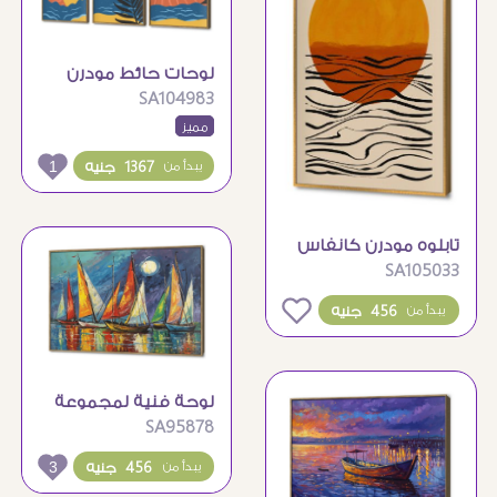
لوحات حائط مودرن
SA104983
بتصميم شروق
مميز
الشمس والبحر
1
1367 جنيه
يبدأ من
تابلوه مودرن كانفاس
SA105033
يجسد غروب الشمس
التجريدي
0
456 جنيه
يبدأ من
لوحة فنية لمجموعة
SA95878
قوارب شراعية ملونة
ليلا
3
456 جنيه
يبدأ من