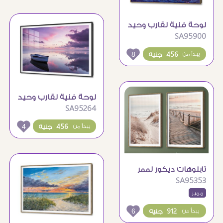
لوحة فنية لقارب وحيد
SA95900
عند الغروب الساحر
8
456 جنيه
يبدأ من
لوحة فنية لقارب وحيد
SA95264
وسط بحيرة هادئة
4
456 جنيه
يبدأ من
تابلوهات ديكور لممر
SA95353
خشبي على شاطئ
مميز
البحر
6
912 جنيه
يبدأ من