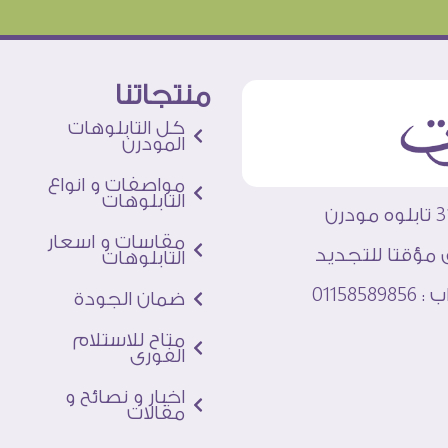
منتجاتنا
كل التابلوهات
المودرن
مواصفات و انواع
التابلوهات
مقاسات و اسعار
 مؤقتا للتجديد
التابلوهات
011585
ضمان الجودة
متاح للاستلام
الفورى
اخبار و نصائح و
مقالات