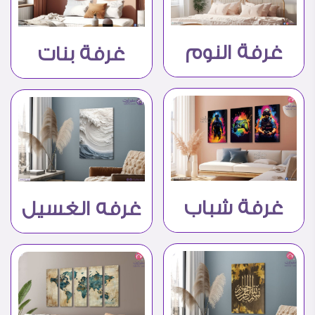
غرفة النوم
غرفة بنات
غرفة شباب
غرفه الغسيل
– التويليت