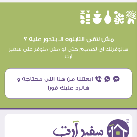
èûôçê
مش لاقى التابلوه الـ بتدور عليه ؟
هانوفرلك اى تصميم حتى لو مش متوفر على سفير
آرت
¥ ₧ ƒ ابعتلنا من هنا اللى محتاجه و
هانرد عليك فورا