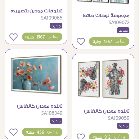
تابلوهات مودرن بتصميم
مجموعة لوحات حائط
SA109065
تشريح جسم الإنسان
SA109072
تعليمية للتشريح البشري
جديد
جديد
0
1367 جنيه
يبدأ من
0
1367 جنيه
يبدأ من
تابلوه مودرن كانفاس
تابلوه مودرن كانفاس
SA108349
لزهور رقيقة في فازة
SA109059
بتصميم تشريح الإنسان
جديد
جديد
والزهور
0
456 جنيه
يبدأ من
0
912 جنيه
يبدأ من