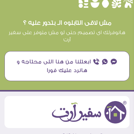
èûôçê
مش لاقى التابلوه الـ بتدور عليه ؟
هانوفرلك اى تصميم حتى لو مش متوفر على سفير
آرت
¥ ₧ ƒ ابعتلنا من هنا اللى محتاجه و
هانرد عليك فورا