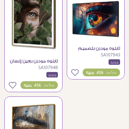
تابلوه مودرن بتصميم
SA107943
فني مقرب للعين
تابلوه مودرن بعين إنسان
جديد
SA107948
وسط أوراق الشجر
0
456 جنيه
يبدأ من
جديد
0
456 جنيه
يبدأ من