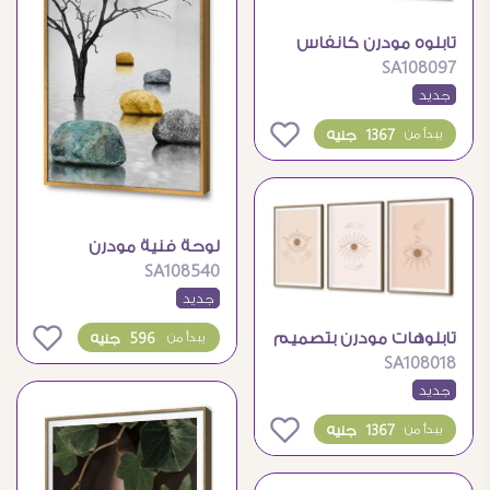
تابلوه مودرن كانفاس
SA108097
بنقوش ذهبية فخمة
جديد
0
1367 جنيه
يبدأ من
لوحة فنية مودرن
SA108540
لشجرة وصخور هادئة
جديد
0
تابلوهات مودرن بتصميم
596 جنيه
يبدأ من
SA108018
العين واليد البوهيمي
جديد
0
1367 جنيه
يبدأ من