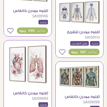
تابلوه مودرن كانفاس
SA109106
بتصميم تشريح جسم
جديد
الإنسان
0
1789 جنيه
يبدأ من
تابلوه مودرن لتشريح
SA109113
جسم الإنسان الطبي
جديد
يقبل التعديل
0
1367 جنيه
يبدأ من
تابلوه مودرن كانفاس
تابلوه مودرن كانفاس
SA109093
طبي تشريحي بزهور
SA109099
تشريح جسم الإنسان
جديد
رقيقة