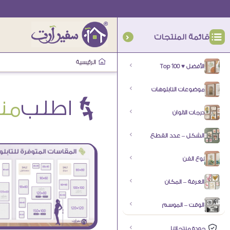
قائمة المنتجات
الرئيسية
الأفضل ♥ Top 100
موضوعات التابلوهات
Ä اطلب
من
درجات الالوان
الشكل – عدد القطع
نوع الفن
الغرفة – المكان
الوقت – الموسم
جودة منتجاتنا