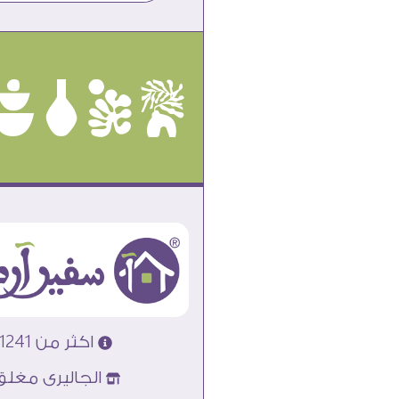
ûôçê
اكثر من 31241 تابلوه مودرن
الجاليرى مغلق