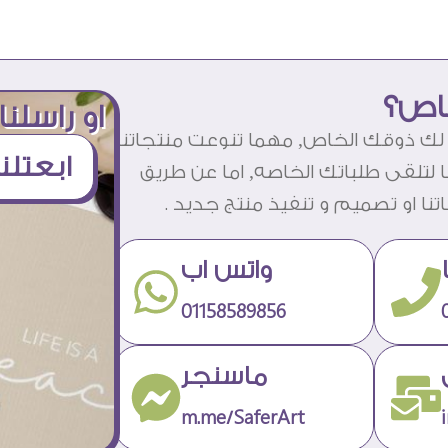
اص؟
او راسلنا
لك ذوقك الخاص, مهما تنوعت منتجاتنا
ابعتلن
نا لتلقى طلباتك الخاصه, اما عن طريق
نا او تصميم و تنفيذ منتج جديد .
واتس اب
01158589856
ماسنجر
m.me/SaferArt