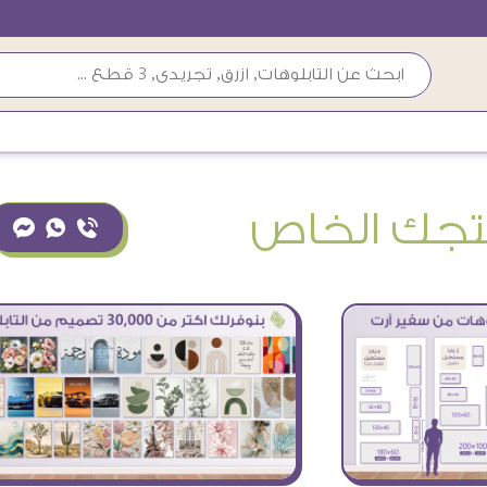
تجك الخاص
ƒ ₧ ¥