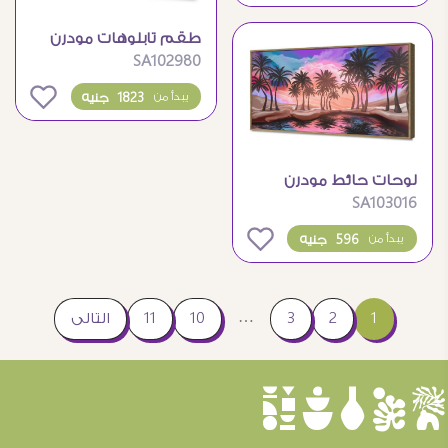
طقم تابلوهات مودرن
SA102980
بنقشة النخيل وألوان
جذابة
0
1823 جنيه
يبدأ من
لوحات حائط مودرن
SA103016
واحة الغروب مع النخيل
0
596 جنيه
يبدأ من
…
1
2
3
10
11
التالى
èûôçê