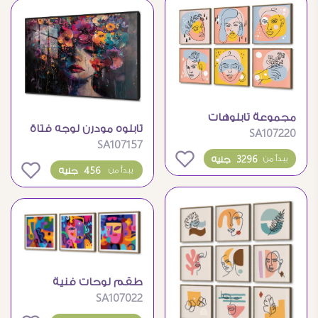
مجموعة تابلوهات
تابلوه مودرن لوجه فتاة
SA107220
مودرن بتصاميم وجوه
SA107157
مزين بالزهور الملونة
فنية
0
3296 جنيه
يبدأ من
0
456 جنيه
يبدأ من
طقم لوحات فنية
SA107022
مودرن بتصميم تجريدي
وجوه