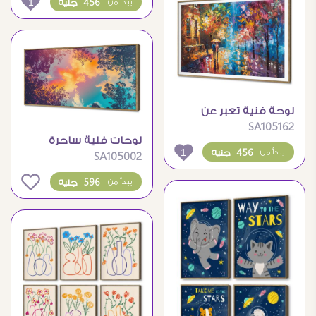
1
456 جنيه
يبدأ من
لوحة فنية تعبر عن
SA105162
الرومانسية تحت المطر
لوحات فنية ساحرة
1
456 جنيه
يبدأ من
SA105002
للأشجار تحت سماء
الغروب الملونة
0
596 جنيه
يبدأ من