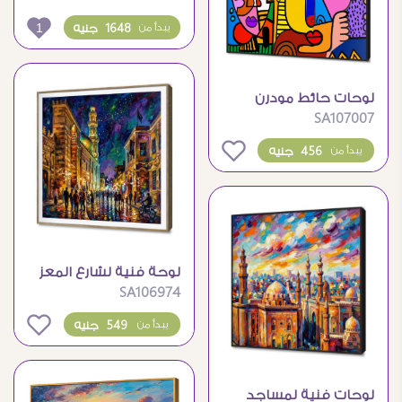
1
1648 جنيه
يبدأ من
لوحات حائط مودرن
SA107007
بتصميم وجوه تجريدية
ملونة
0
456 جنيه
يبدأ من
لوحة فنية لشارع المعز
SA106974
التاريخي في الليل
0
549 جنيه
يبدأ من
لوحات فنية لمساجد