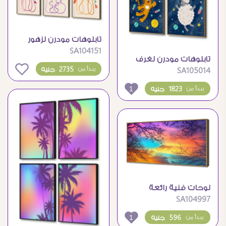
تابلوهات مودرن لزهور
SA104151
ملونة بتصميم خطي
تابلوهات مودرن لغرف
بسيط
0
2735 جنيه
يبدأ من
SA105014
الأطفال بتصاميم فضاء
كرتونية
1
1823 جنيه
يبدأ من
لوحات فنية رائعة
SA104997
تجسد سحر غروب
الشمس الخلاب
1
596 جنيه
يبدأ من