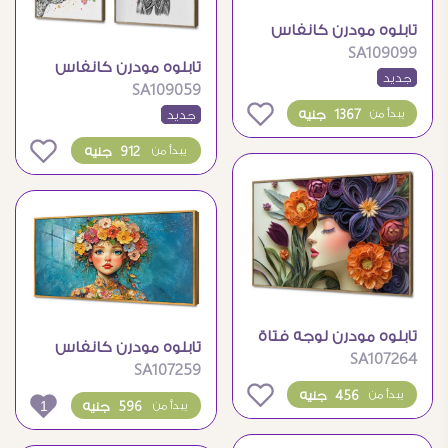
تابلوه مودرن كانفاس
SA109099
تشريح جسم الإنسان
تابلوه مودرن كانفاس
جديد
الفني
SA109059
بتصميم تشريح الإنسان
0
1367 جنيه
يبدأ من
جديد
والزهور
0
912 جنيه
يبدأ من
تابلوه مودرن لوجه فتاة
تابلوه مودرن كانفاس
SA107264
بالزهور الملونة
SA107259
لفتاة بزهور ملونة
0
456 جنيه
يبدأ من
1
596 جنيه
يبدأ من