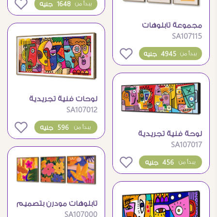
0
1648 جنيه
يبدأ من
مجموعة تابلوهات
SA107115
مودرن بتصاميم رسم
خطي مميزة
0
4945 جنيه
يبدأ من
لوحات فنية تجريدية
SA107012
بوجوه ملونة للديكور
المودرن
0
596 جنيه
يبدأ من
لوحة فنية تجريدية
SA107017
بوجوه ملونة وتصميم
مودرن
0
456 جنيه
يبدأ من
تابلوهات مودرن بتصميم
SA107000
زهور ملونة وجذابة