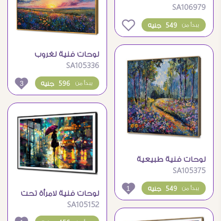
SA106979
القاهرة التاريخية بالوان
زاهية
0
549 جنيه
يبدأ من
لوحات فنية لغروب
SA105336
الشمس الساحر وحقول
الزهور
3
596 جنيه
يبدأ من
لوحات فنية طبيعية
SA105375
لغابة زهور ملونة خلابة
1
549 جنيه
يبدأ من
لوحات فنية لامرأة تحت
SA105152
المطر في شارع المدينة