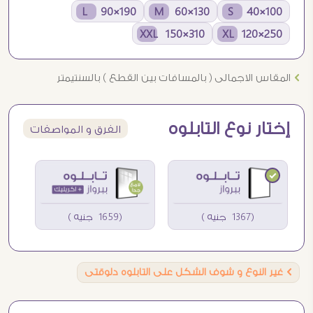
190×90 L
130×60 M
100×40 S
310×150 XXL
250×120 XL
Ö
المقاس الاجمالى ( بالمسافات بين القطع ) بالسنتيمتر
إختار نوع التابلوه
الفرق و المواصفات
(1367 جنيه )
(1659 جنيه )
Ö
غير النوع و شوف الشكل على التابلوه دلوقتى