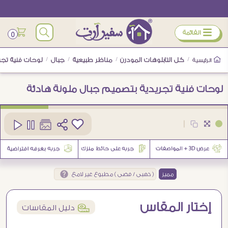
ÿ
القائمة
0
/
كل التابلوهات المودرن
/
مناظر طبيعية
/
جبال
/
لوحات فنية تجر
الرئيسية
لوحات فنية تجريدية بتصميم جبال ملونة هادئة
كود
SA102332
|
1
مميز
( ذهبى / فضى ) مطبوع غير لامع
إختار المقاس
í
دليل المقاسات