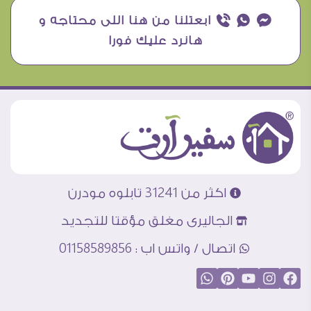
¥ ₧ ƒ ابعتلنا من هنا اللى محتاجه و
هانرد عليك فورا
اكثر من 31241 تابلوه مودرن
الجاليرى مغلق مؤقتا للتجديد
اتصال / واتس اب : 01158589856