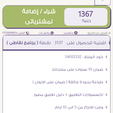
شراء / إضافة
1367
جنيه
لمشترياتى
او اشترى عن طريق
¥ ماسنجر
₧ واتس اب
ƒ اتصل 01158589856
3137
نقطة
( برنامج نقاطى )
à خصم 5% للعملاء الجدد à شحن مجانى عند الشراء ب 4000 جنيه à
Ö كود المنتج : SA102332
Ö ضمان 10 سنوات على منتجاتنا
Ö طباعة بجودة فائقة ( ضمان على الالوان )
Ö اكسسوارات التعليق + دليل تعليق مصور
Ö وقت الانتاج من 5 الى 10 ايام