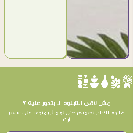
èûôçê
مش لاقى التابلوه الـ بتدور عليه ؟
هانوفرلك اى تصميم حتى لو مش متوفر على سفير
آرت