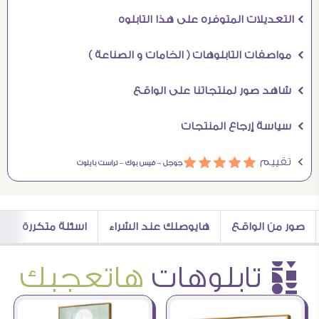
Ö التعديلات المتوفره على هذا التابلوه
Ö مواصفات التابلوهات ( الخامات و الصناعة )
Ö شاهد صور لمنتجاتنا على الواقع
Ö سياسة إرجاع المنتجات
Ö تقييم
ááááá
جوجل –
فيس بوك –
تراست بايلوت
صور من الواقع
هايوصلك عند الشراء
اسئلة متكررة
è تابلوهات
هاتعجبك