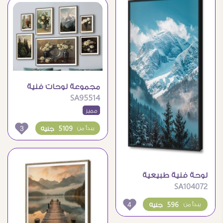
مجموعة لوحات فنية
SA95514
كلاسيكية متنوعة
مميز
لمناظر وزهور
3
5109 جنيه
يبدأ من
لوحة فنية طبيعية
SA104072
للجبال والاشجار في
الشتاء
4
596 جنيه
يبدأ من