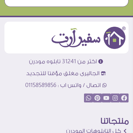
اكثر من 31241 تابلوه مودرن
الجاليرى مغلق مؤقتا للتجديد
اتصال / واتس اب : 01158589856
منتجاتنا
كل التابلوهات المودرن