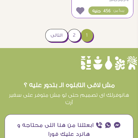
شتوية مضيئة وقت
الغروب
456 جنيه
يبدأ من
1
2
التالى
èûôçê
مش لاقى التابلوه الـ بتدور عليه ؟
هانوفرلك اى تصميم حتى لو مش متوفر على سفير
آرت
¥ ₧ ƒ ابعتلنا من هنا اللى محتاجه و
هانرد عليك فورا