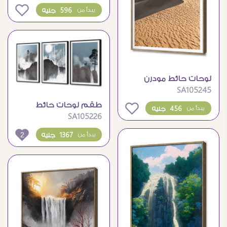
الذهبية
0
596 جنيه
يبدأ من
لوحات حائط مودرن
SA105245
لمناظر طبيعية وكثبان
رملية
طقم لوحات حائط
0
456 جنيه
يبدأ من
SA105226
مودرن للجبال والغزلان
2
1367 جنيه
يبدأ من