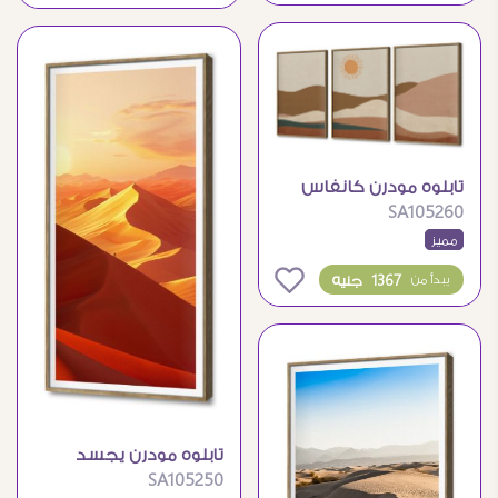
تابلوه مودرن كانفاس
SA105260
يصور تلال الشمس
مميز
بتصميم بوهو
0
1367 جنيه
يبدأ من
تابلوه مودرن يجسد
SA105250
سحر رمال الصحراء