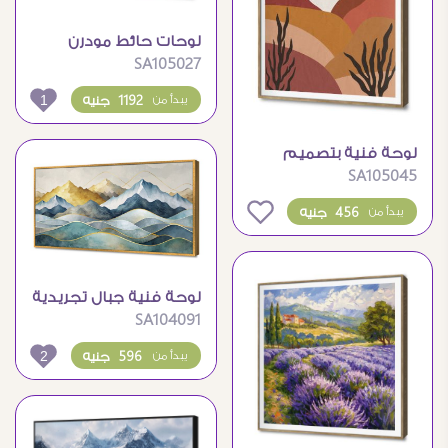
لوحات حائط مودرن
SA105027
لمناظر طبيعية ذهبية
ساحرة
1
1192 جنيه
يبدأ من
لوحة فنية بتصميم
SA105045
طبيعي بوهيمي وألوان
دافئة
0
456 جنيه
يبدأ من
لوحة فنية جبال تجريدية
SA104091
ذهبية لديكور الحوائط
2
596 جنيه
يبدأ من