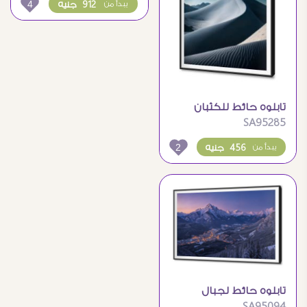
4
912 جنيه
يبدأ من
تابلوه حائط للكثبان
SA95285
الرملية تحت سماء
المجرة
2
456 جنيه
يبدأ من
تابلوه حائط لجبال
SA95094