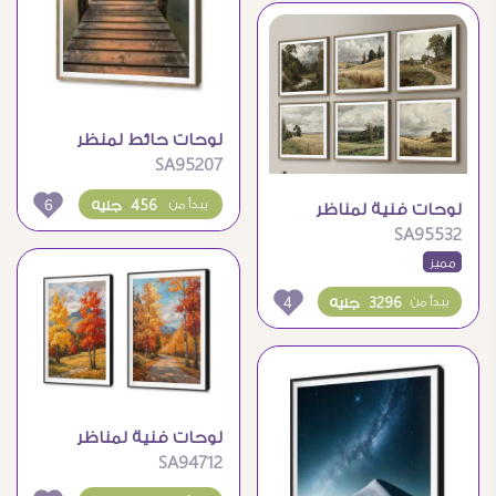
لوحات حائط لمنظر
SA95207
طبيعي لجسر والبحيرة
والجبال
6
456 جنيه
يبدأ من
لوحات فنية لمناظر
SA95532
طبيعية كلاسيكية
مميز
لديكور راقي
4
3296 جنيه
يبدأ من
لوحات فنية لمناظر
SA94712
طبيعية وأشجار الخريف
الملونة