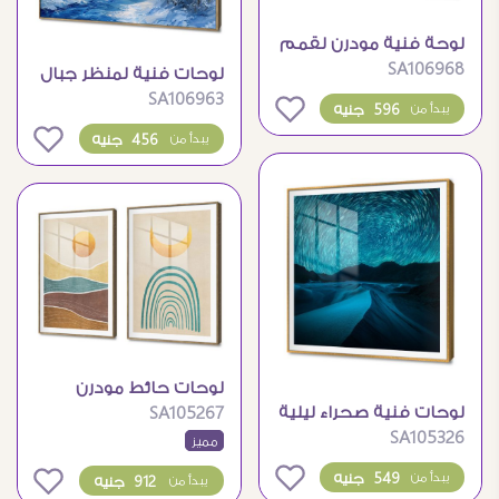
لوحة فنية مودرن لقمم
SA106968
الجبال الثلجية
لوحات فنية لمنظر جبال
SA106963
شتوية ساحرة
0
596 جنيه
يبدأ من
0
456 جنيه
يبدأ من
لوحات حائط مودرن
لوحات فنية صحراء ليلية
SA105267
بتصميم بوهيمي
SA105326
مع حركة النجوم
مميز
للشمس والقمر
0
549 جنيه
يبدأ من
0
912 جنيه
يبدأ من