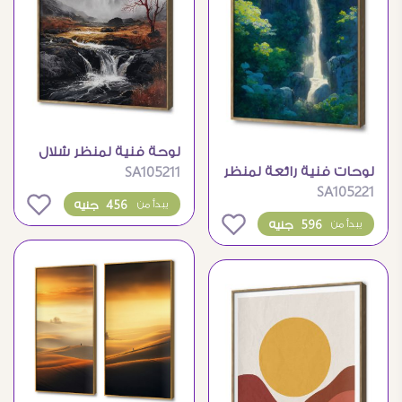
لوحة فنية لمنظر شلال
لوحات فنية رائعة لمنظر
SA105211
طبيعي وقت الغروب
SA105221
طبيعي لشلال وسط
0
456 جنيه
يبدأ من
الغابات
0
596 جنيه
يبدأ من