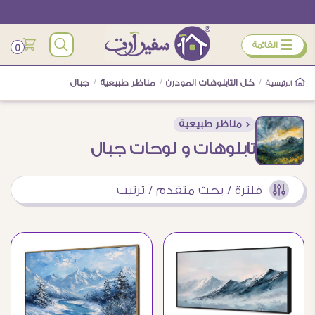
ÿ
القائمة
0
/
كل التابلوهات المودرن
/
مناظر طبيعية
/
جبال
الرئيسية
< مناظر طبيعية
تابلوهات و لوحات جبال
فلترة / بحث متقدم / ترتيب