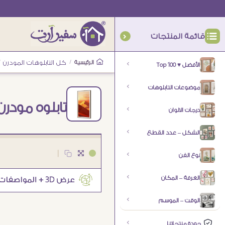
قائمة المنتجات
الرئيسية
/
كل التابلوهات المودرن
/
الأفضل ♥ Top 100
موضوعات التابلوهات
تابلوه مودر
درجات الالوان
الشكل – عدد القطع
|
نوع الفن
الغرفة – المكان
الوقت – الموسم
جودة منتجاتنا