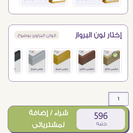
إختار لون البرواز
الوان البراويز بوضوح
شراء / إضافة
596
جنيه
لمشترياتى