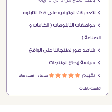
Ö وقت الانتاج من 5 الى 10 ايام
Ö التعديلات المتوفره على هذا التابلوه
Ö مواصفات التابلوهات ( الخامات و
الصناعة )
Ö شاهد صور لمنتجاتنا على الواقع
Ö سياسة إرجاع المنتجات
Ö تقييم
ááááá
جوجل –
فيس بوك –
تراست بايلوت