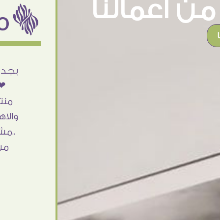
ن اعمالنا
ëمن اراء عملائنا
أنا استلمت حاجتى وطلعوا بجد ما شاء الله
بجد 
تحفة .. الشغل أكتر من رائع والالتزام والزوق
❤❤
والصبر فى التعامل بجد مفيش كلام وده
منت
مش أول تعامل ليا مع سفير ارت وأكيد ان
والاه
شاء الله مش أخر تعامل بشكركم على
..مش
الحاجات جدا جدا
من
Doaa Elsayd
القاهرة - مصر