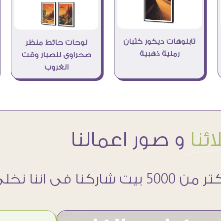
تابلوهات ديكور كثبان
لوحات حائط منظر
رملية ذهبية
صحراوى للصبار وقت
الغروب
ئنا
و صور اعمالنا
 5000 بيت شاركنا فى اننا نخلى حوائطهم اجمل