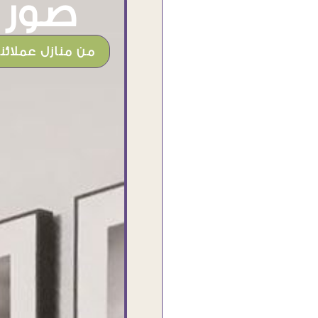
صور م
من منازل عملائنا
شغل جميل وخامات رائعه وموقع فوق
الرائع قدرت منه اني اختار التابلوهات
واركبها علي المكان بشكل مطابق جدا
للحقيقه واهتمامهم بالتفاصيل والتغليف
وإرضاء العميل والخامات والتقفيل وسرعة
التوصيل. بصراحه وبمنتهي الأمانه مكسب
كبير لاي حد يتعامل معاهم
Ahmed Elassi
بورسعيد - مصر