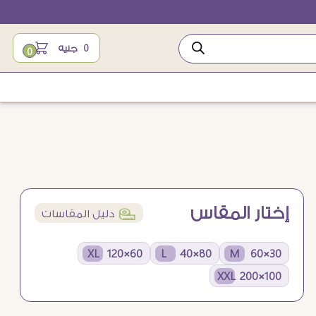
0
جنيه
0
إختار المقاس
í
دليل المقاسات
60×120 XL
80×40 L
30×60 M
100×200 XXL