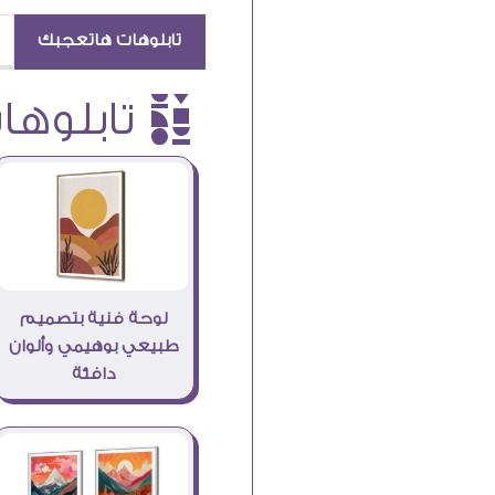
تابلوهات هاتعجبك
è تابلوهات
لوحة فنية بتصميم
طبيعي بوهيمي وألوان
دافئة