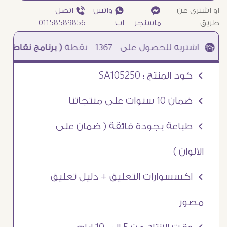
او اشترى عن
¥
₧ واتس
ƒ اتصل
طريق
ماسنجر
اب
01158589856
1367
نقطة
( برنامج نقاطى )
à خصم 5% للعملاء الجدد à شحن مجانى عند الشراء ب 4000 جنيه à
Ö كود المنتج : SA105250
Ö ضمان 10 سنوات على منتجاتنا
Ö طباعة بجودة فائقة ( ضمان على
الالوان )
Ö اكسسوارات التعليق + دليل تعليق
مصور