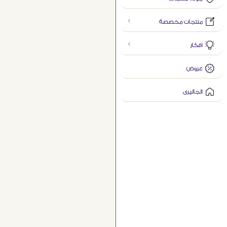
منتجات مخصصة
افكار
عروض
الجاليرى