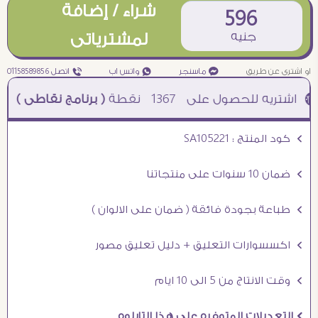
شراء / إضافة
596
جنيه
لمشترياتى
او اشترى عن طريق
¥ ماسنجر
₧ واتس اب
ƒ اتصل 01158589856
1367
نقطة
( برنامج نقاطى )
à خصم 5% للعملاء الجدد à شحن مجانى عند الشراء ب 4000 جنيه à
Ö كود المنتج : SA105221
Ö ضمان 10 سنوات على منتجاتنا
Ö طباعة بجودة فائقة ( ضمان على الالوان )
Ö اكسسوارات التعليق + دليل تعليق مصور
Ö وقت الانتاج من 5 الى 10 ايام
Ö التعديلات المتوفره على هذا التابلوه