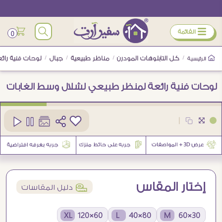
ÿ
القائمة
0
/
كل التابلوهات المودرن
/
مناظر طبيعية
/
جبال
/
لوحات فنية رائ
الرئيسية
لوحات فنية رائعة لمنظر طبيعي لشلال وسط الغابات
كود
SA105221
|
إختار المقاس
í
دليل المقاسات
60×120 XL
80×40 L
30×60 M