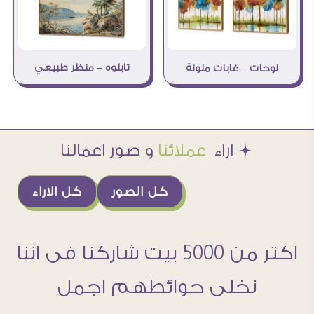
تابلوه – منظر طبيعي
لوحات – غابات ملونة
Æ اراء
عملائنا
و صور اعمالنا
كل الصور
كل الاراء
اكتر من 5000 بيت شاركنا فى اننا
نخلى حوائطهم اجمل