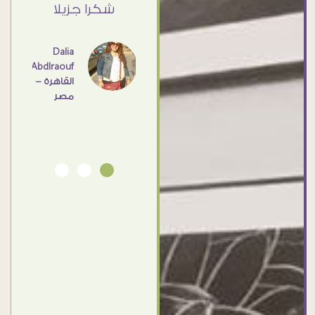
ي حد
شكرا جزيلا
- مصر
عامل
اهم
Dalia
Abdlraouf
القاهرة -
Ahmed
مصر
Elassi
بورسعيد
- مصر