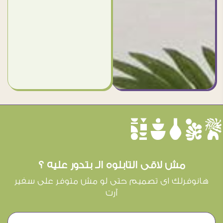
èûôçê
مش لاقى التابلوه الـ بتدور عليه ؟
هانوفرلك اى تصميم حتى لو مش متوفر على سفير
آرت