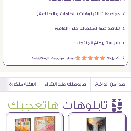
Ö مواصفات التابلوهات ( الخامات و الصناعة )
Ö شاهد صور لمنتجاتنا على الواقع
Ö سياسة إرجاع المنتجات
Ö تقييم
ááááá
جوجل –
فيس بوك –
تراست بايلوت
صور من الواقع
هايوصلك عند الشراء
اسئلة متكررة
è تابلوهات
هاتعجبك