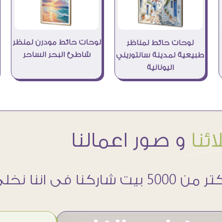
لوحات حائط مودرن لمنظر
لوحات حائط لمناظر
شاطئ البحر الساحر
طبيعية لمدينة سانتوريني
اليونانية
ئنا
و صور اعمالنا
 5000 بيت شاركنا فى اننا نخلى حوائطهم اجمل