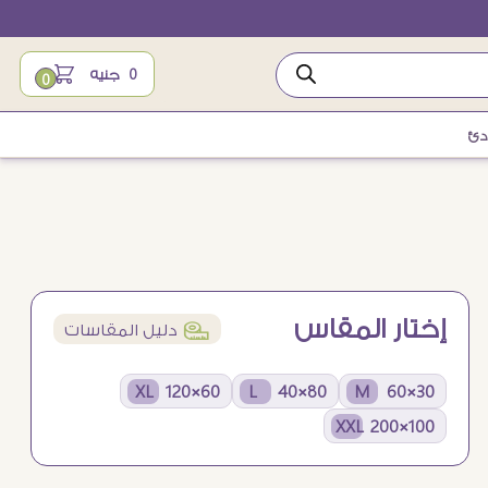
0
جنيه
0
دئ
إختار المقاس
í
دليل المقاسات
60×120 XL
80×40 L
30×60 M
100×200 XXL