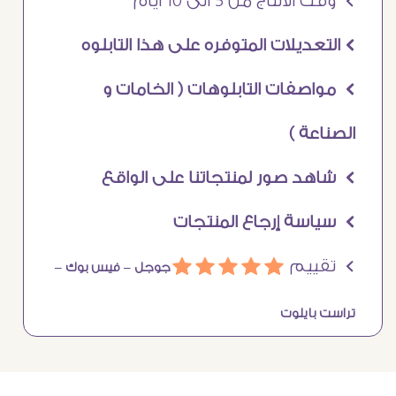
Ö وقت الانتاج من 5 الى 10 ايام
Ö التعديلات المتوفره على هذا التابلوه
Ö مواصفات التابلوهات ( الخامات و
الصناعة )
Ö شاهد صور لمنتجاتنا على الواقع
Ö سياسة إرجاع المنتجات
Ö تقييم
ááááá
جوجل –
فيس بوك –
تراست بايلوت