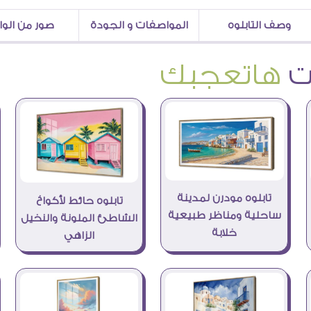
وصف التابلوه
المواصفات و الجودة
صور من الو
هاتعجبك
تابلوه مودرن لمدينة
تابلوه حائط لأكواخ
ساحلية ومناظر طبيعية
الشاطئ الملونة والنخيل
خلابة
الزاهي