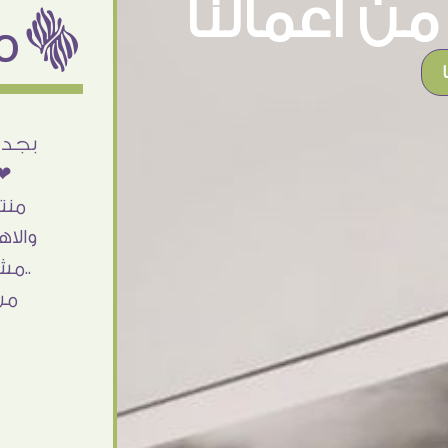
ن اعمالنا
ëمن اراء عملائنا
أنا استلمت حاجتى وطلعوا بجد ما شاء الله
بجد 
تحفة .. الشغل أكتر من رائع والالتزام والزوق
❤❤
والصبر فى التعامل بجد مفيش كلام وده
منت
مش أول تعامل ليا مع سفير ارت وأكيد ان
والاه
شاء الله مش أخر تعامل بشكركم على
..مش
الحاجات جدا جدا
من
Doaa Elsayd
القاهرة - مصر