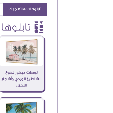
تابلوهات هاتعجبك
è تابلوهات
لوحات ديكور لكوخ
الشاطئ الوردي وأشجار
النخيل