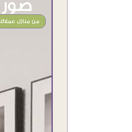
صور م
من منازل عملائنا
شغل جميل وخامات رائعه وموقع فوق
الرائع قدرت منه اني اختار التابلوهات
واركبها علي المكان بشكل مطابق جدا
للحقيقه واهتمامهم بالتفاصيل والتغليف
وإرضاء العميل والخامات والتقفيل وسرعة
التوصيل. بصراحه وبمنتهي الأمانه مكسب
كبير لاي حد يتعامل معاهم
Ahmed Elassi
بورسعيد - مصر