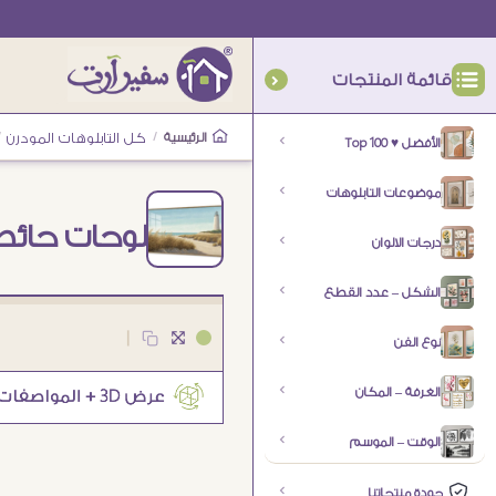
قائمة المنتجات
الرئيسية
/
كل التابلوهات المودرن
/
الأفضل ♥ Top 100
موضوعات التابلوهات
لوحات حائط
درجات الالوان
الشكل – عدد القطع
|
نوع الفن
الغرفة – المكان
الوقت – الموسم
جودة منتجاتنا