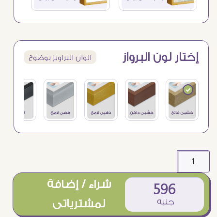
إختار لون البرواز
الوان البراويز بوضوح
شراء / إضافة
596
جنيه
لمشترياتى