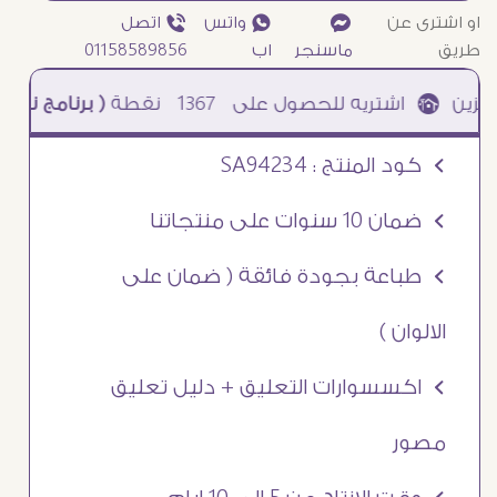
او اشترى عن
¥
₧ واتس
ƒ اتصل
طريق
ماسنجر
اب
01158589856
1367
نقطة
( برنامج نقاطى )
à خصم 5% للعملاء الجدد à شحن مجانى عند الشراء ب 4000 جنيه à
Ö كود المنتج : SA94234
Ö ضمان 10 سنوات على منتجاتنا
Ö طباعة بجودة فائقة ( ضمان على
الالوان )
Ö اكسسوارات التعليق + دليل تعليق
مصور