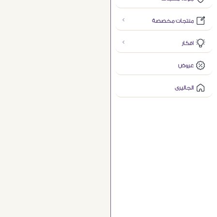
منتجات مخصصة
افكار
عروض
الجاليرى