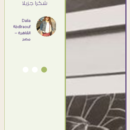
ي حد
شكرا جزيلا
- مصر
عامل
اهم
Dalia
Abdlraouf
القاهرة -
Ahmed
مصر
Elassi
بورسعيد
- مصر