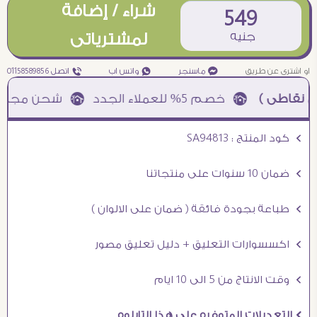
شراء / إضافة
549
جنيه
لمشترياتى
او اشترى عن طريق
¥ ماسنجر
₧ واتس اب
ƒ اتصل 01158589856
اطى )
à خصم 5% للعملاء الجدد à شحن مجانى عند الشراء ب 4000 جنيه à
Ö كود المنتج : SA94813
Ö ضمان 10 سنوات على منتجاتنا
Ö طباعة بجودة فائقة ( ضمان على الالوان )
Ö اكسسوارات التعليق + دليل تعليق مصور
Ö وقت الانتاج من 5 الى 10 ايام
Ö التعديلات المتوفره على هذا التابلوه