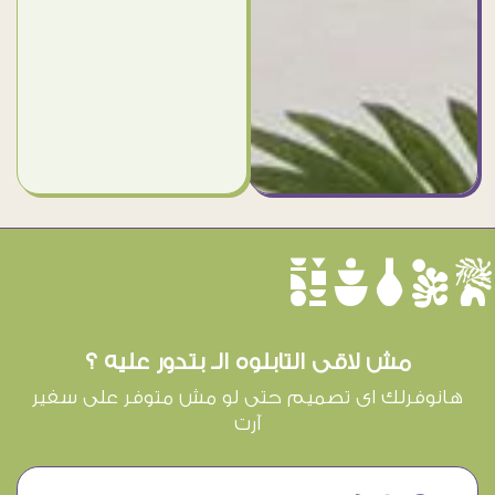
èûôçê
مش لاقى التابلوه الـ بتدور عليه ؟
هانوفرلك اى تصميم حتى لو مش متوفر على سفير
آرت