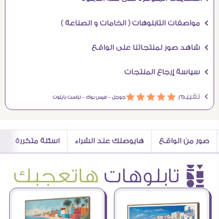
Ö مواصفات التابلوهات ( الخامات و الصناعة )
Ö شاهد صور لمنتجاتنا على الواقع
Ö سياسة إرجاع المنتجات
Ö تقييم
ááááá
جوجل –
فيس بوك –
تراست بايلوت
صور من الواقع
هايوصلك عند الشراء
اسئلة متكررة
è تابلوهات
هاتعجبك