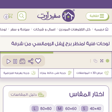
ÿ
القائمة
0
/
كل التابلوهات المودرن
/
اعمال و شركات
/
سياحة و سفر
/
لوحات
الرئيسية
لوحات فنية لمنظر برج إيفل الرومانسي من شرفة
كود
SA94813
|
3
اختار المقاس
í
دليل المقاسات
80×80 L
60×60 M
40×40 S