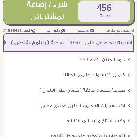
شراء / إضافة
456
جنيه
لمشترياتى
او اشترى عن طريق
¥ ماسنجر
₧ واتس اب
ƒ اتصل 01158589856
1046
نقطة
( برنامج نقاطى )
à خصم 5% للعملاء الجدد à شحن مجانى عند الشراء ب 4000 جنيه à
Ö كود المنتج : SA95974
Ö ضمان 10 سنوات على منتجاتنا
Ö طباعة بجودة فائقة ( ضمان على الالوان )
Ö اكسسوارات التعليق + دليل تعليق مصور
Ö وقت الانتاج من 5 الى 10 ايام
Ö التعديلات المتوفره على هذا التابلوه