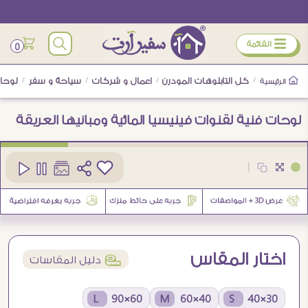
ÿ
القائمة
0
/
كل التابلوهات المودرن
/
اعمال و شركات
/
سياحة و سفر
/
لوحات
الرئيسية
لوحات فنية لقنوات فينيسيا المائية ومبانيها العريقة
كود
SA95974
|
1
اختار المقاس
í
دليل المقاسات
60×90 L
40×60 M
30×40 S