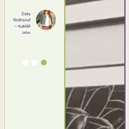
عامل
اهم
Dalia
Abdlraouf
القاهرة -
Ahmed
مصر
Elassi
بورسعيد
- مصر