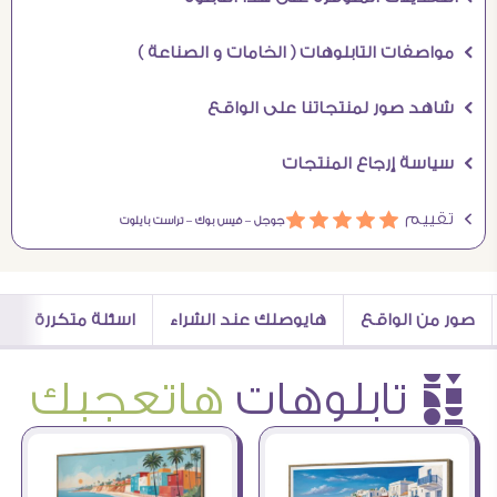
Ö مواصفات التابلوهات ( الخامات و الصناعة )
Ö شاهد صور لمنتجاتنا على الواقع
Ö سياسة إرجاع المنتجات
Ö تقييم
ááááá
جوجل –
فيس بوك –
تراست بايلوت
صور من الواقع
هايوصلك عند الشراء
اسئلة متكررة
è تابلوهات
هاتعجبك