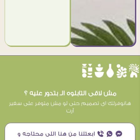
èûôçê
مش لاقى التابلوه الـ بتدور عليه ؟
هانوفرلك اى تصميم حتى لو مش متوفر على سفير
آرت
¥ ₧ ƒ ابعتلنا من هنا اللى محتاجه و