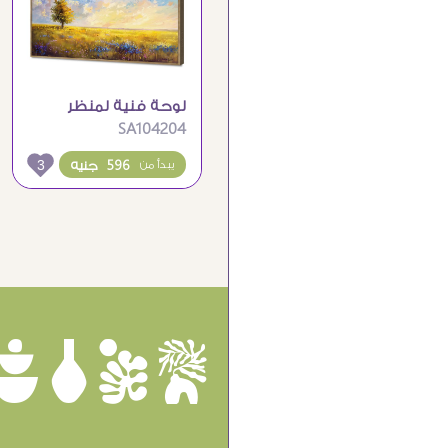
لوحة فنية لمنظر
SA104204
طبيعي خلاب لحقل
مشمس
3
596 جنيه
يبدأ من
ûôçê