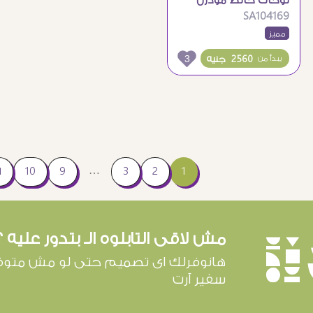
لوحات حائط مودرن
SA104169
إسلامية بذكر الله
مميز
وزهور
3
2560 جنيه
يبدأ من
…
1
2
3
9
10
ا
مش لاقى التابلوه الـ بتدور عليه ؟
è
هانوفرلك اى تصميم حتى لو مش متوف
سفير آرت