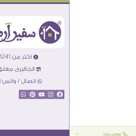
اكثر من 31241 تابلوه مودرن
الجاليرى مغلق
اتصال / واتس اب : 89856
تواصل معنا