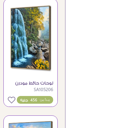
لوحات حائط مودرن
SA105206
لمناظر طبيعية لشلال
غابة
0
456 جنيه
يبدأ من