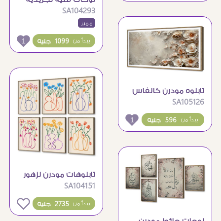
SA104293
زهور ارجوانية هادئة
مميز
لديكور المنزل
1
1099 جنيه
يبدأ من
تابلوه مودرن كانفاس
SA105126
بزهور بارزة وألوان هادئة
1
596 جنيه
يبدأ من
تابلوهات مودرن لزهور
SA104151
ملونة بتصميم خطي
بسيط
0
2735 جنيه
يبدأ من