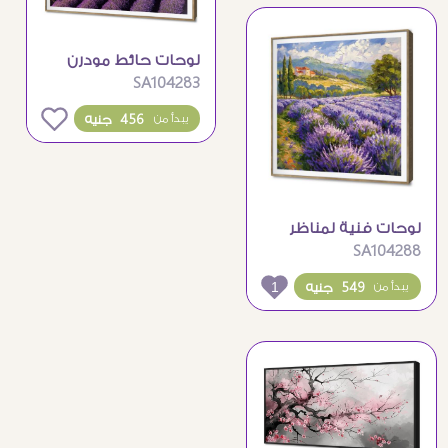
لوحات حائط مودرن
SA104283
حقول اللافندر وعباد
الشمس الزاهية
0
456 جنيه
يبدأ من
لوحات فنية لمناظر
SA104288
طبيعية وحقول
اللافندر الساحرة
1
549 جنيه
يبدأ من