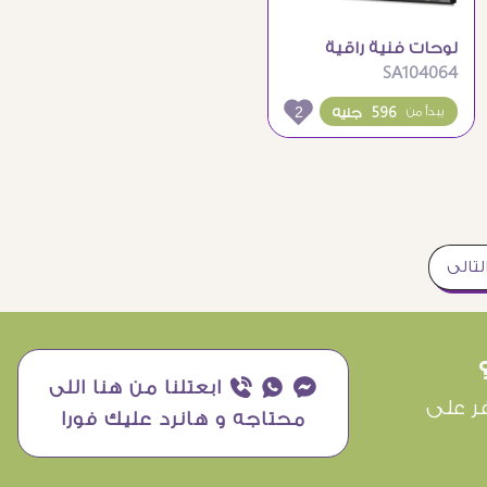
لوحات فنية راقية
SA104064
لأغصان زهور الكرز
اليابانية
2
596 جنيه
يبدأ من
لتالى
¥ ₧ ƒ ابعتلنا من هنا اللى
ر على
محتاجه و هانرد عليك فورا