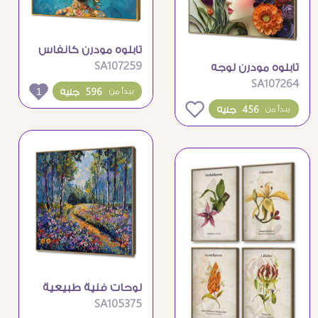
تابلوه مودرن كانفاس
SA107259
تابلوه مودرن لوجه
لفتاة بزهور ملونة
SA107264
فتاة بالزهور الملونة
1
596 جنيه
يبدأ من
0
456 جنيه
يبدأ من
لوحات فنية طبيعية
SA105375
لغابة زهور ملونة خلابة