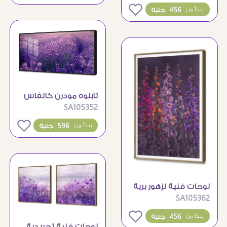
المودرن
0
456 جنيه
يبدأ من
تابلوه مودرن كانفاس
SA105352
حقول اللافندر
البنفسجية الرائعة
0
596 جنيه
يبدأ من
لوحات فنية لزهور برية
SA105362
ملونة لديكور المنزل
0
456 جنيه
يبدأ من
لوحات فنية تجريدية