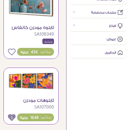
منتجات مخصصة
افكار
تابلوه مودرن كانفاس
SA108349
لزهور رقيقة في فازة
عروض
جديد
0
456 جنيه
يبدأ من
الجاليرى
تابلوهات مودرن
SA107000
بتصميم زهور ملونة
وجذابة
1
1648 جنيه
يبدأ من