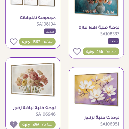
مجموعة تابلوهات
SA108104
مودرن بتصاميم نباتية
لوحة فنية زهور فازة
جديد
هادئة
SA108337
مع اصداف بحرية
0
جديد
1367 جنيه
يبدأ من
0
456 جنيه
يبدأ من
لوحة فنية لباقة زهور
SA106946
طبيعية ربيعية
لوحات فنية لزهور
SA106951
1
الماغنوليا البيضاء
456 جنيه
يبدأ من