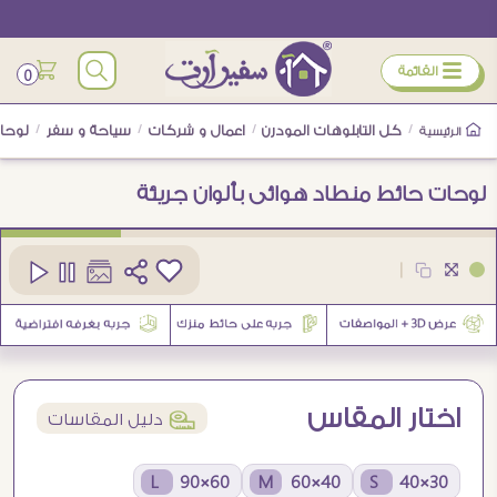
ÿ
القائمة
0
/
كل التابلوهات المودرن
/
اعمال و شركات
/
سياحة و سفر
/
لوحات
الرئيسية
لوحات حائط منطاد هوائى بألوان جريئة
كود
SA89009
|
1
اختار المقاس
í
دليل المقاسات
60×90 L
40×60 M
30×40 S