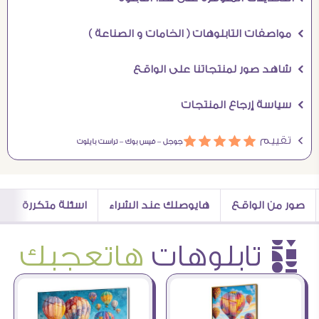
Ö مواصفات التابلوهات ( الخامات و الصناعة )
Ö شاهد صور لمنتجاتنا على الواقع
Ö سياسة إرجاع المنتجات
Ö تقييم
ááááá
جوجل –
فيس بوك –
تراست بايلوت
صور من الواقع
هايوصلك عند الشراء
اسئلة متكررة
è تابلوهات
هاتعجبك