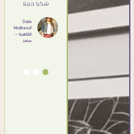
ي حد
شكرا جزيلا
- مصر
عامل
اهم
Dalia
Abdlraouf
القاهرة -
Ahmed
مصر
Elassi
بورسعيد
- مصر