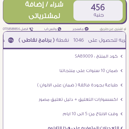
شراء / إضافة
456
جنيه
لمشترياتى
او اشترى عن طريق
¥ ماسنجر
₧ واتس اب
ƒ اتصل 01158589856
1046
نقطة
( برنامج نقاطى )
à خصم 5% للعملاء الجدد à شحن مجانى عند الشراء ب 4000 جنيه à
Ö كود المنتج : SA89009
Ö ضمان 10 سنوات على منتجاتنا
Ö طباعة بجودة فائقة ( ضمان على الالوان )
Ö اكسسوارات التعليق + دليل تعليق مصور
Ö وقت الانتاج من 5 الى 10 ايام
Ö التعديلات المتوفره على هذا التابلوه