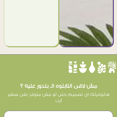
èûôçê
مش لاقى التابلوه الـ بتدور عليه ؟
هانوفرلك اى تصميم حتى لو مش متوفر على سفير
آرت