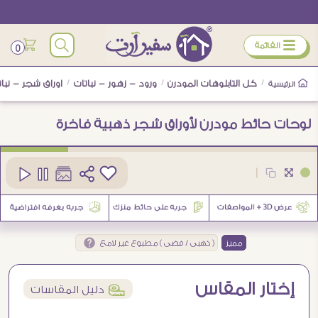
ÿ
القائمة
0
/
كل التابلوهات المودرن
/
ورود - زهور - نباتات
/
اوراق شجر - نبات
الرئيسية
لوحات حائط مودرن لأوراق شجر ذهبية فاخرة
كود
SA94893
|
1
مميز
( ذهبى / فضى ) مطبوع غير لامع
إختار المقاس
í
دليل المقاسات