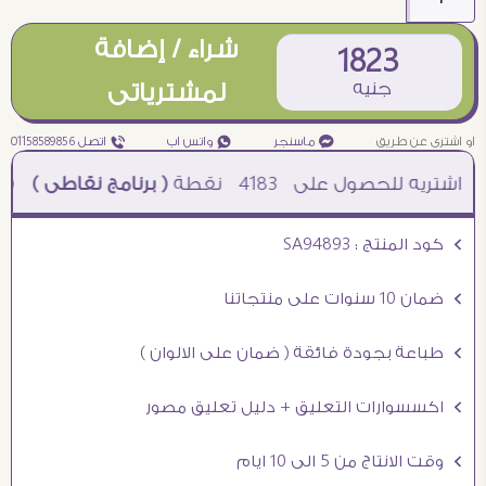
شراء / إضافة
1823
جنيه
لمشترياتى
او اشترى عن طريق
¥ ماسنجر
₧ واتس اب
ƒ اتصل 01158589856
4183
نقطة
( برنامج نقاطى )
à خصم 5% للعملاء الجدد à شحن مجانى عند الشراء ب 4000 جنيه à
Ö كود المنتج : SA94893
Ö ضمان 10 سنوات على منتجاتنا
Ö طباعة بجودة فائقة ( ضمان على الالوان )
Ö اكسسوارات التعليق + دليل تعليق مصور
Ö وقت الانتاج من 5 الى 10 ايام