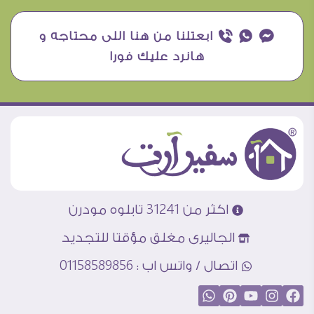
¥ ₧ ƒ ابعتلنا من هنا اللى محتاجه و
هانرد عليك فورا
اكثر من 31241 تابلوه مودرن
الجاليرى مغلق مؤقتا للتجديد
اتصال / واتس اب : 01158589856