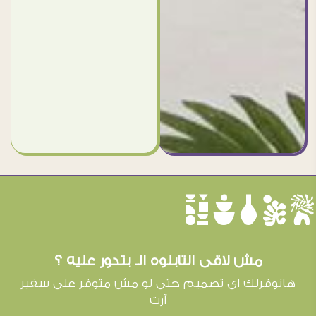
èûôçê
مش لاقى التابلوه الـ بتدور عليه ؟
هانوفرلك اى تصميم حتى لو مش متوفر على سفير
آرت