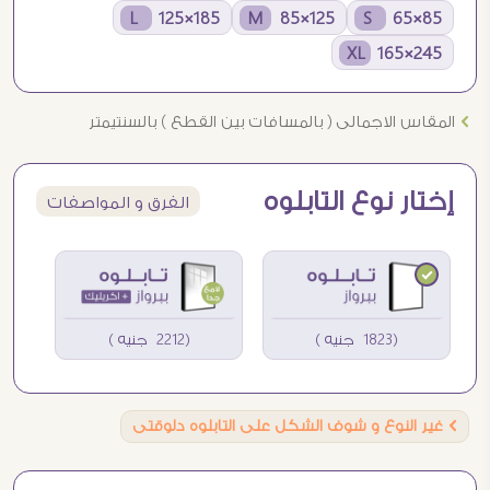
185×125 L
125×85 M
85×65 S
245×165 XL
Ö
المقاس الاجمالى ( بالمسافات بين القطع ) بالسنتيمتر
إختار نوع التابلوه
الفرق و المواصفات
(1823 جنيه )
(2212 جنيه )
Ö
غير النوع و شوف الشكل على التابلوه دلوقتى