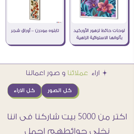
تابلوه مودرن – أوراق شجر
لوحات حائط لزهور الأوركيد
بألوانها الاستوائية الزاهية
Æ اراء
عملائنا
و صور اعمالنا
كل الصور
كل الاراء
اكتر من 5000 بيت شاركنا فى اننا
نخلى حوائطهم اجمل