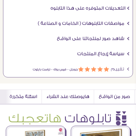
Ö التعديلات المتوفره على هذا التابلوه
Ö مواصفات التابلوهات ( الخامات و الصناعة )
Ö شاهد صور لمنتجاتنا على الواقع
Ö سياسة إرجاع المنتجات
Ö تقييم
ááááá
جوجل –
فيس بوك –
تراست بايلوت
صور من الواقع
هايوصلك عند الشراء
اسئلة متكررة
è تابلوهات
هاتعجبك