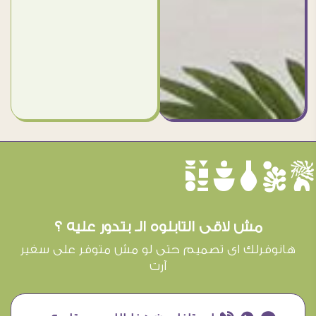
èûôçê
مش لاقى التابلوه الـ بتدور عليه ؟
هانوفرلك اى تصميم حتى لو مش متوفر على سفير
آرت