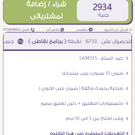
شراء / إضافة
2934
جنيه
لمشترياتى
او اشترى عن طريق
¥ ماسنجر
₧ واتس اب
ƒ اتصل 01158589856
6733
نقطة
( برنامج نقاطى )
à خصم 5% للعملاء الجدد à شحن مجانى عند الشراء ب 4000 جنيه à
Ö كود المنتج : SA98515
Ö ضمان 10 سنوات على منتجاتنا
Ö طباعة بجودة فائقة ( ضمان على الالوان )
Ö اكسسوارات التعليق + دليل تعليق مصور
Ö وقت الانتاج من 5 الى 10 ايام
Ö التعديلات المتوفره على هذا التابلوه