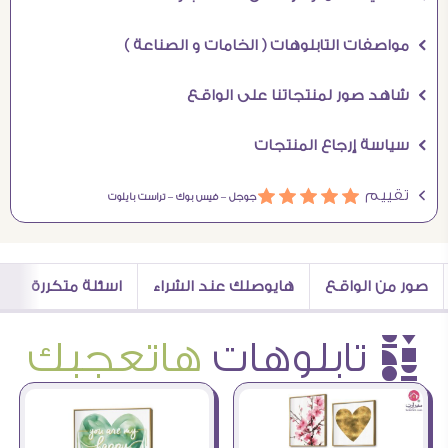
Ö مواصفات التابلوهات ( الخامات و الصناعة )
Ö شاهد صور لمنتجاتنا على الواقع
Ö سياسة إرجاع المنتجات
Ö تقييم
ááááá
جوجل –
فيس بوك –
تراست بايلوت
صور من الواقع
هايوصلك عند الشراء
اسئلة متكررة
è تابلوهات
هاتعجبك