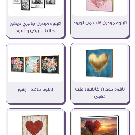
تابلوه مودرن قلب من الورود
تابلوه مودرن جاليري ديكور
حائط – أبيض و أسود
تابلوه مودرن كانفس قلب
تابلوه حائط – زهور
ذهبى