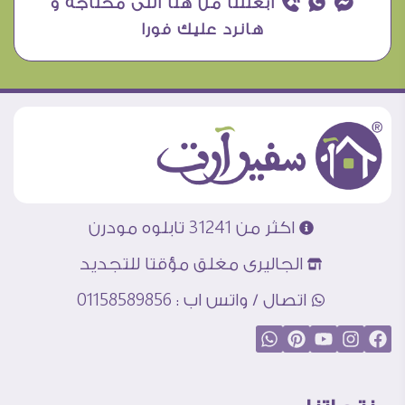
¥ ₧ ƒ ابعتلنا من هنا اللى محتاجه و
هانرد عليك فورا
اكثر من 31241 تابلوه مودرن
الجاليرى مغلق مؤقتا للتجديد
اتصال / واتس اب : 01158589856