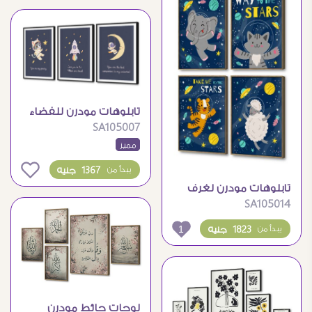
تابلوهات مودرن للفضاء
SA105007
والقطط لغرف الأطفال
مميز
المبدعين
0
1367 جنيه
يبدأ من
تابلوهات مودرن لغرف
SA105014
الأطفال بتصاميم فضاء
كرتونية
1
1823 جنيه
يبدأ من
لوحات حائط مودرن