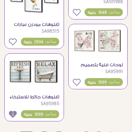
SA101988
لغرف البنات بتصميم
الأميرات
0
1648 جنيه
يبدأ من
تابلوهات مودرن عبارات
SA98515
الحب
0
2934 جنيه
يبدأ من
لوحات فنية بتصميم
SA95991
فراشة بوهو شيك رقيق
0
1099 جنيه
يبدأ من
تابلوهات حائط للاسترخاء
SA95985
والانتعاش بتصميم عتيق
2
1099 جنيه
يبدأ من