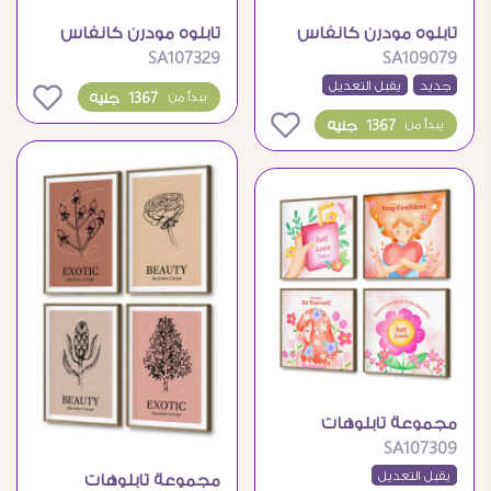
تابلوه مودرن كانفاس
تابلوه مودرن كانفاس
SA107329
SA109079
تشريح جسم الإنسان
بتصميم رومانسي مميز
جديد
يقبل التعديل
0
1367 جنيه
يبدأ من
0
1367 جنيه
يبدأ من
مجموعة تابلوهات
SA107309
مودرن بتصاميم البنات
والزهور
يقبل التعديل
مجموعة تابلوهات