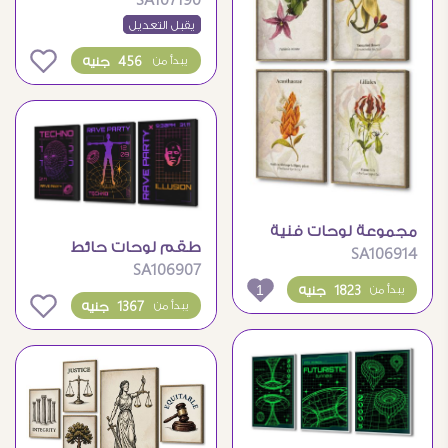
SA107190
فني وعبارة ملهمة
يقبل التعديل
0
456 جنيه
يبدأ من
مجموعة لوحات فنية
طقم لوحات حائط
SA106914
لرسومات النباتات
SA106907
مودرن بتصميم تكنو
الكلاسيكية
1
1823 جنيه
يبدأ من
ديجيتال
0
1367 جنيه
يبدأ من