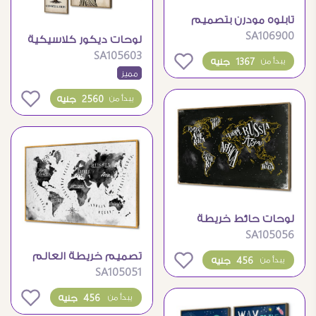
تابلوه مودرن بتصميم
SA106900
انفاق مستقبلية رقمية
لوحات ديكور كلاسيكية
جذابة
SA105603
تعبر عن العدالة
0
1367 جنيه
يبدأ من
مميز
والقانون
0
2560 جنيه
يبدأ من
لوحات حائط خريطة
SA105056
العالم بأسلوب
التيبوغرافى المودرن
تصميم خريطة العالم
0
456 جنيه
يبدأ من
SA105051
بالأبيض والأسود لوحات
حائط مودرن
0
456 جنيه
يبدأ من