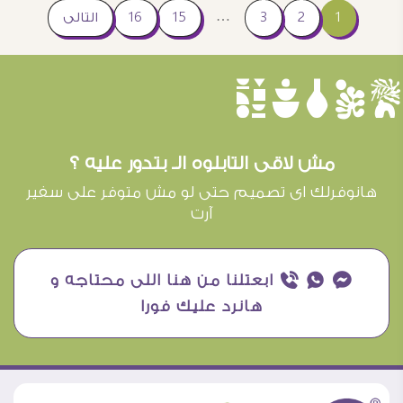
…
1
2
3
15
16
التالى
èûôçê
مش لاقى التابلوه الـ بتدور عليه ؟
هانوفرلك اى تصميم حتى لو مش متوفر على سفير
آرت
¥ ₧ ƒ ابعتلنا من هنا اللى محتاجه و
هانرد عليك فورا