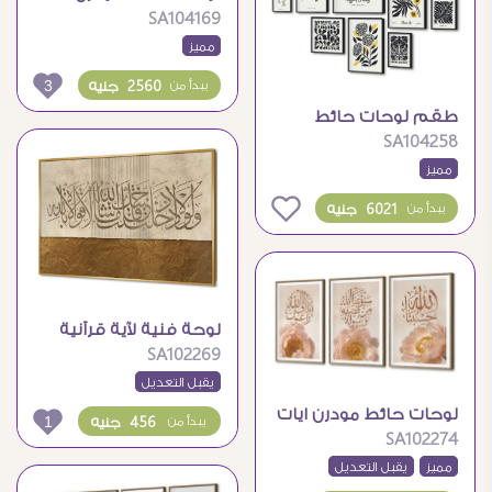
SA104169
إسلامية بذكر الله وزهور
مميز
3
2560 جنيه
يبدأ من
طقم لوحات حائط
SA104258
مودرن بتصميم نباتي
مميز
تجريدي أنيق
0
6021 جنيه
يبدأ من
لوحة فنية لآية قرآنية
SA102269
بتصميم إسلامي مذهب
يقبل التعديل
لوحات حائط مودرن ايات
1
456 جنيه
يبدأ من
SA102274
قرآنية وزهور وردية
مميز
يقبل التعديل