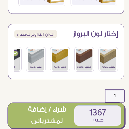
إختار لون البرواز
الوان البراويز بوضوح
شراء / إضافة
1367
جنيه
لمشترياتى