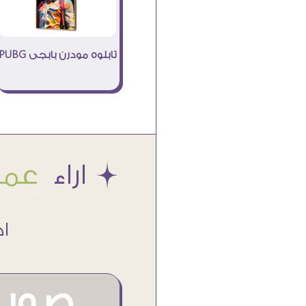
تابلوه مودرن بابجى PUBG
Æ اراء
عملا
اكتر من
صور م