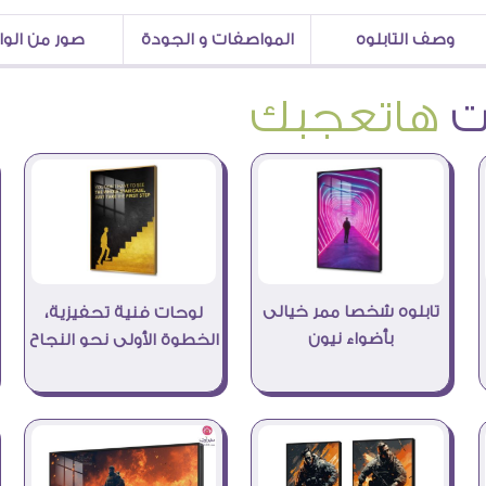
وصف التابلوه
المواصفات و الجودة
صور من الو
هاتعجبك
تابلوه شخصا ممر خيالى
لوحات فنية تحفيزية،
بأضواء نيون
الخطوة الأولى نحو النجاح