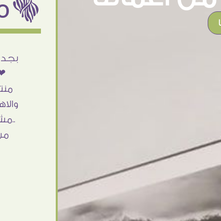
ëمن اراء عملائنا
أنا استلمت حاجتى وطلعوا بجد ما شاء الله
بجد 
تحفة .. الشغل أكتر من رائع والالتزام والزوق
❤❤
والصبر فى التعامل بجد مفيش كلام وده
منت
مش أول تعامل ليا مع سفير ارت وأكيد ان
والاه
شاء الله مش أخر تعامل بشكركم على
..مش
الحاجات جدا جدا
من
Doaa Elsayd
القاهرة - مصر