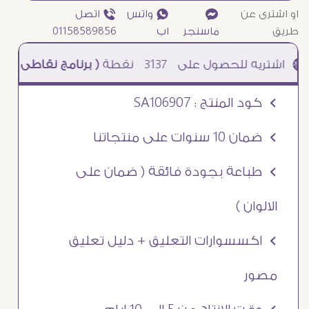
او اشترى عن
¥
₧ واتس
ƒ اتصل
طريق
ماسنجر
اب
01158589856
3137
نقطة
( برنامج نقاطى )
à خصم 5% للعملاء الجدد à شحن مجانى عند الشراء ب 4000 جنيه à
Ö كود المنتج : SA106907
Ö ضمان 10 سنوات على منتجاتنا
Ö طباعة بجودة فائقة ( ضمان على
الالوان )
Ö اكسسوارات التعليق + دليل تعليق
مصور