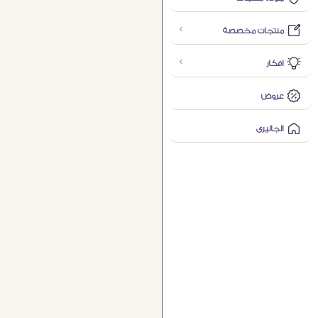
منتجات مخصصة
افكار
عروض
الجاليرى