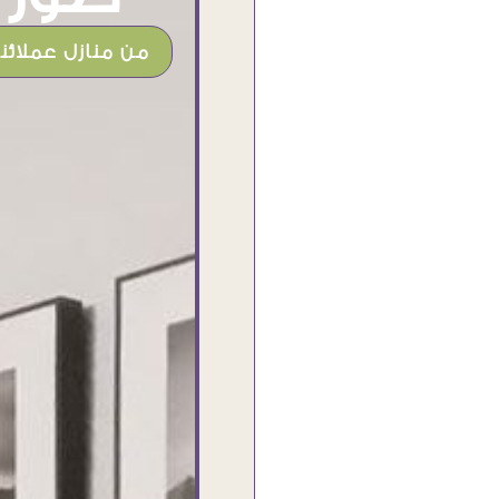
من منازل عملائنا
شغل جميل وخامات رائعه وموقع فوق
الرائع قدرت منه اني اختار التابلوهات
واركبها علي المكان بشكل مطابق جدا
للحقيقه واهتمامهم بالتفاصيل والتغليف
وإرضاء العميل والخامات والتقفيل وسرعة
التوصيل. بصراحه وبمنتهي الأمانه مكسب
كبير لاي حد يتعامل معاهم
Ahmed Elassi
بورسعيد - مصر