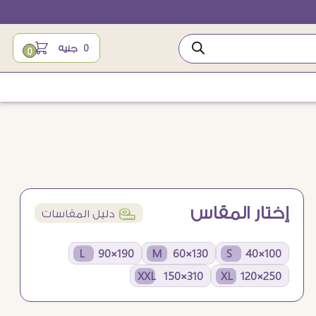
0
جنيه
0
إختار المقاس
í
دليل المقاسات
190×90 L
130×60 M
100×40 S
310×150 XXL
250×120 XL