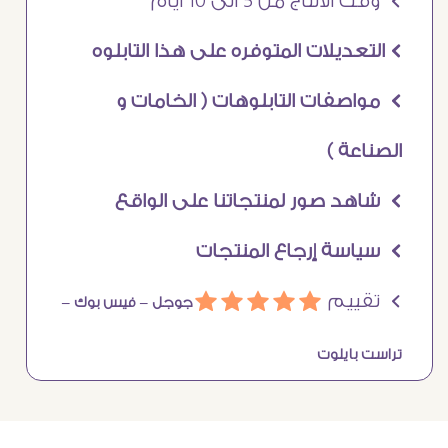
Ö وقت الانتاج من 5 الى 10 ايام
Ö التعديلات المتوفره على هذا التابلوه
Ö مواصفات التابلوهات ( الخامات و
الصناعة )
Ö شاهد صور لمنتجاتنا على الواقع
Ö سياسة إرجاع المنتجات
Ö تقييم
ááááá
جوجل –
فيس بوك –
تراست بايلوت