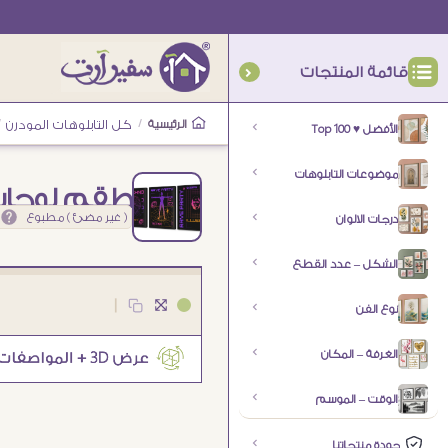
قائمة المنتجات
الرئيسية
/
كل التابلوهات المودرن
/
الأفضل ♥ Top 100
موضوعات التابلوهات
طقم لوحات 
( غير مضئ ) مطبوع
درجات الالوان
الشكل – عدد القطع
|
نوع الفن
الغرفة – المكان
الوقت – الموسم
جودة منتجاتنا