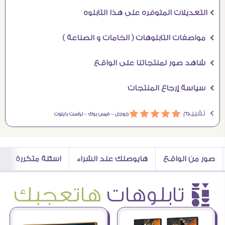
Ö التعديلات المتوفره على هذا التابلوه
Ö مواصفات التابلوهات ( الخامات و الصناعة )
Ö شاهد صور لمنتجاتنا على الواقع
Ö سياسة إرجاع المنتجات
Ö تقييم
ááááá
جوجل –
فيس بوك –
تراست بايلوت
صور من الواقع
هايوصلك عند الشراء
اسئلة متكررة
è تابلوهات
هاتعجبك