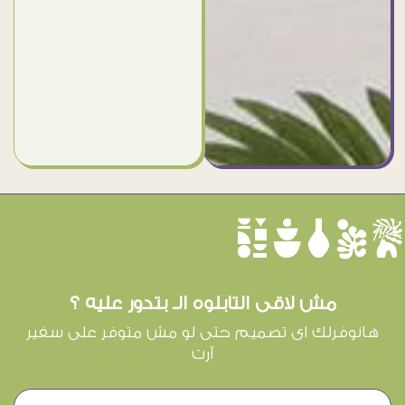
èûôçê
مش لاقى التابلوه الـ بتدور عليه ؟
هانوفرلك اى تصميم حتى لو مش متوفر على سفير
آرت