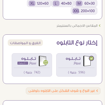
60×120 XL
80×40 L
30×60 M
100×200 XXL
Ö
المقاس الاجمالى بالسنتيمتر
إختار نوع التابلوه
الفرق و المواصفات
(596 جنيه )
(742 جنيه )
Ö
غير النوع و شوف الشكل على التابلوه دلوقتى