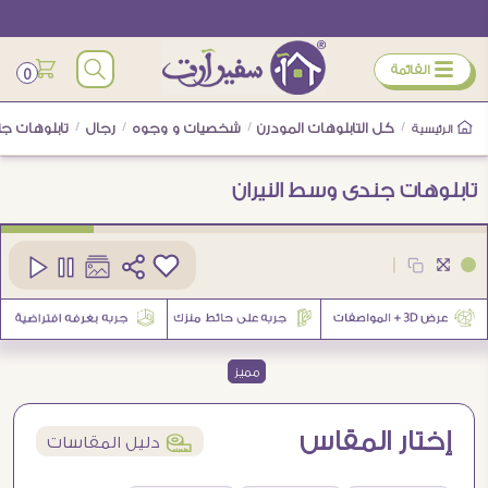
ÿ
القائمة
0
/
كل التابلوهات المودرن
/
شخصيات و وجوه
/
رجال
/
تابلوهات جن
الرئيسية
تابلوهات جندى وسط النيران
كود
SA77430
|
1
مميز
إختار المقاس
í
دليل المقاسات