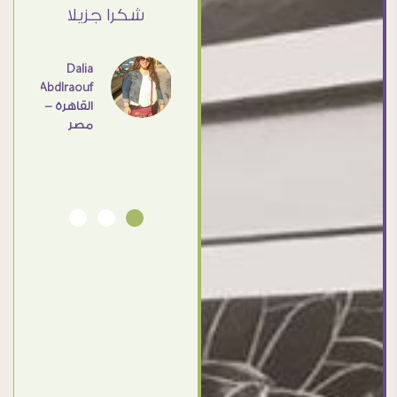
القاهرة
ي حد
شكرا جزيلا
- مصر
عامل
اهم
Dalia
Abdlraouf
القاهرة -
Ahmed
مصر
Elassi
بورسعيد
- مصر