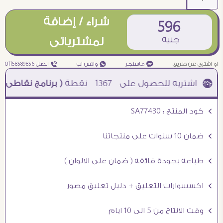
شراء / إضافة
596
جنيه
لمشترياتى
او اشترى عن طريق
¥ ماسنجر
₧ واتس اب
ƒ اتصل 01158589856
1367
نقطة
( برنامج نقاطى )
à خصم 5% للعملاء الجدد à شحن مجانى عند الشراء ب 4000 جنيه à
Ö كود المنتج : SA77430
Ö ضمان 10 سنوات على منتجاتنا
Ö طباعة بجودة فائقة ( ضمان على الالوان )
Ö اكسسوارات التعليق + دليل تعليق مصور
Ö وقت الانتاج من 5 الى 10 ايام