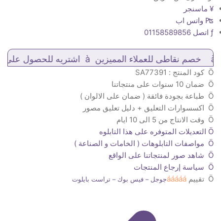
¥ ماسنجر
₧ واتس اب
ƒ اتصل 01158589856
قاطى للعملاء المميزين à اشتريه للحصول على
نقطة
(
Ö كود المنتج : SA77391
Ö ضمان 10 سنوات على منتجاتنا
Ö طباعة بجودة فائقة ( ضمان على الالوان )
Ö اكسسوارات التعليق + دليل تعليق مصور
Ö وقت الانتاج من 5 الى 10 ايام
Ö التعديلات المتوفره على هذا التابلوه
Ö مواصفات التابلوهات ( الخامات و الصناعة )
Ö شاهد صور لمنتجاتنا على الواقع
Ö سياسة إرجاع المنتجات
Ö تقييم
ááááá
جوجل –
فيس بوك –
تراست بايلوت