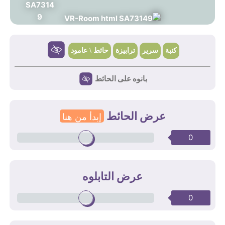
كنبة
سرير
ترابيزة
حائط \ عامود
بانوه على الحائط
عرض الحائط
إبدأ من هنا
0
عرض التابلوه
0