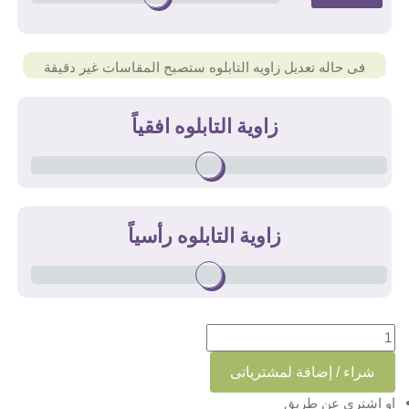
فى حاله تعديل زاويه التابلوه ستصبح المقاسات غير دقيقة
زاوية التابلوه افقياً
زاوية التابلوه رأسياً
كمية تابلوه مودرن PUBG
شراء / إضافة لمشترياتى
او اشترى عن طريق