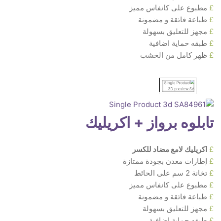
£
مطبوع على كانفاس مميز
£
طباعة فائقة و مضمونة
£
مجهز للتعليق بسهولة
£
طبقه حماية اضافية
£
ظهر كامل من الخشب
تابلوه برواز + اكريليك
£
اكريليك لامع مضاد للكسر
£
إطارات معدن بجودة ممتازة
£
تخانة 2 سم على الحائط
£
مطبوع على كانفاس مميز
£
طباعة فائقة و مضمونة
£
مجهز للتعليق بسهولة
£
طبقه حماية اضافية