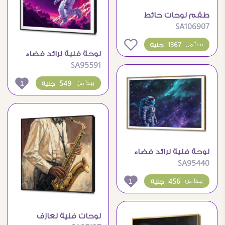
طقم لوحات حائط
SA106907
مودرن بتصميم تكنو
ديجيتال
0
1367 جنيه
يبدأ من
لوحة فنية لرائد فضاء
SA95591
يخطو على كوكب ملون
1
549 جنيه
يبدأ من
لوحة فنية لرائد فضاء
SA95440
في الفضاء الخارجي
1
456 جنيه
يبدأ من
لوحات فنية لعازف