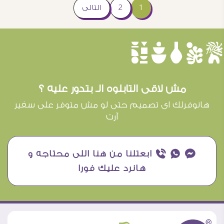
1
2
التالى
èûôçê
مش لاقى التابلوه الـ بتدور عليه ؟
هانوفرلك اى تصميم حتى لو مش متوفر على سفير
آرت
¥ ₧ ƒ ابعتلنا من هنا اللى محتاجه و
هانرد عليك فورا