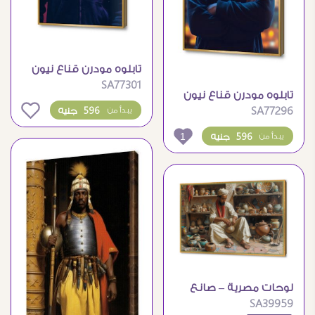
تابلوه مودرن قناع نيون
SA77301
موف
تابلوه مودرن قناع نيون
0
SA77296
596 جنيه
يبدأ من
ازرق
1
596 جنيه
يبدأ من
لوحات مصرية – صانع
SA39959
الخزف