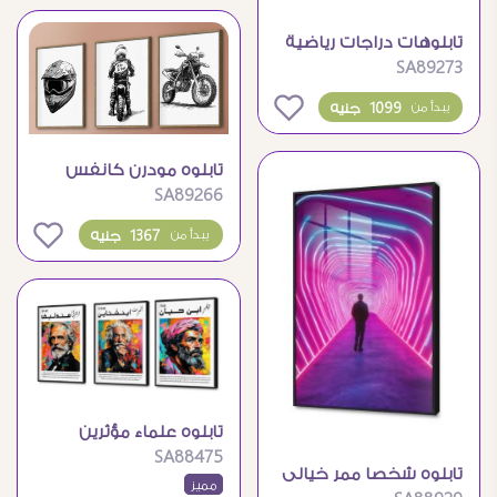
تابلوهات دراجات رياضية
SA89273
حديثة
0
1099 جنيه
يبدأ من
تابلوه مودرن كانفس
SA89266
متعدد القطع رياضة
الموتوكروس
0
1367 جنيه
يبدأ من
تابلوه علماء مؤثرين
SA88475
تابلوه شخصا ممر خيالى
مميز