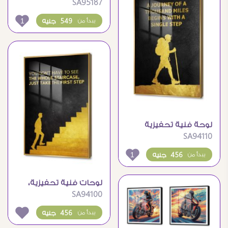
SA95187
الساكسفون بلمسة
فنية مميزة
1
549 جنيه
يبدأ من
لوحة فنية تحفيزية
SA94110
لرحلة الألف ميل بخطوة
1
456 جنيه
يبدأ من
لوحات فنية تحفيزية،
SA94100
الخطوة الأولى نحو
النجاح
456 جنيه
يبدأ من