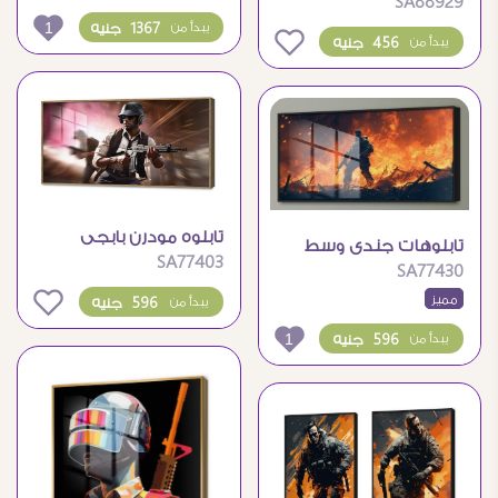
SA88929
بأضواء نيون
1
1367 جنيه
يبدأ من
0
456 جنيه
يبدأ من
تابلوه مودرن بابجى
تابلوهات جندى وسط
SA77403
لمحبى العاب الحروب
SA77430
النيران
مميز
0
596 جنيه
يبدأ من
1
596 جنيه
يبدأ من