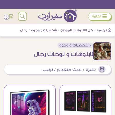
ÿ
القائمة
0
/
كل التابلوهات المودرن
/
شخصيات و وجوه
/
رجال
الرئيسية
< شخصيات و وجوه
تابلوهات و لوحات رجال
فلترة / بحث متقدم / ترتيب