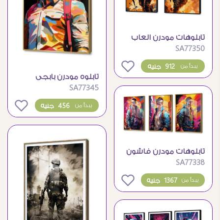
تابلوهات مودرن العاب
SA77350
الكترونيه حربية
0
912 جنيه
يبدأ من
تابلوه مودرن بابجى
SA77345
PUBG
0
456 جنيه
يبدأ من
تابلوهات مودرن فاشون
SA77338
و ازياء شباب
0
1367 جنيه
يبدأ من