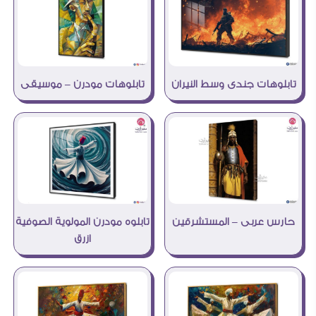
تابلوهات جندى وسط النيران
تابلوهات مودرن – موسيقى
تابلوه مودرن المولوية الصوفية
حارس عربى – المستشرقين
ازرق