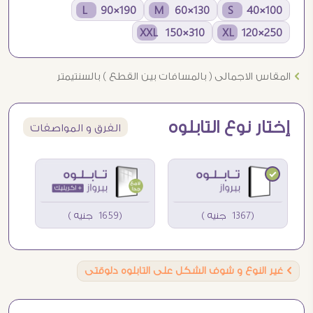
190×90 L
130×60 M
100×40 S
310×150 XXL
250×120 XL
Ö
المقاس الاجمالى ( بالمسافات بين القطع ) بالسنتيمتر
إختار نوع التابلوه
الفرق و المواصفات
(1367 جنيه )
(1659 جنيه )
Ö
غير النوع و شوف الشكل على التابلوه دلوقتى