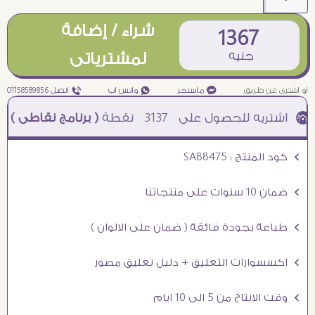
شراء / إضافة
1367
جنيه
لمشترياتى
او اشترى عن طريق
¥ ماسنجر
₧ واتس اب
ƒ اتصل 01158589856
3137
نقطة
( برنامج نقاطى )
à خصم 5% للعملاء الجدد à شحن مجانى عند الشراء ب 4000 جنيه à
Ö كود المنتج : SA88475
Ö ضمان 10 سنوات على منتجاتنا
Ö طباعة بجودة فائقة ( ضمان على الالوان )
Ö اكسسوارات التعليق + دليل تعليق مصور
Ö وقت الانتاج من 5 الى 10 ايام