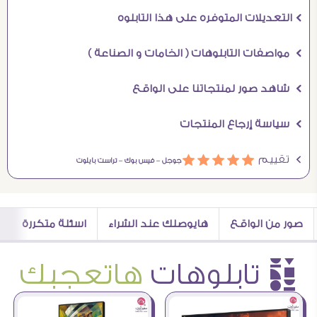
Ö التعديلات المتوفره على هذا التابلوه
Ö مواصفات التابلوهات ( الخامات و الصناعة )
Ö شاهد صور لمنتجاتنا على الواقع
Ö سياسة إرجاع المنتجات
Ö تقييم
ááááá
جوجل –
فيس بوك –
تراست بايلوت
صور من الواقع
هايوصلك عند الشراء
اسئلة متكررة
è تابلوهات
هاتعجبك