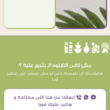
èûôçê
مش لاقى التابلوه الـ بتدور عليه ؟
هانوفرلك اى تصميم حتى لو مش متوفر على سفير
آرت
¥ ₧ ƒ ابعتلنا من هنا اللى محتاجه و
هانرد عليك فورا