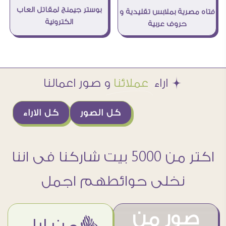
بوستر جيمنج لمقاتل العاب
فتاه مصرية بملابس تقليدية و
الكترونية
حروف عربية
Æ اراء
عملائنا
و صور اعمالنا
كل الصور
كل الاراء
اكتر من 5000 بيت شاركنا فى اننا
نخلى حوائطهم اجمل
صور من