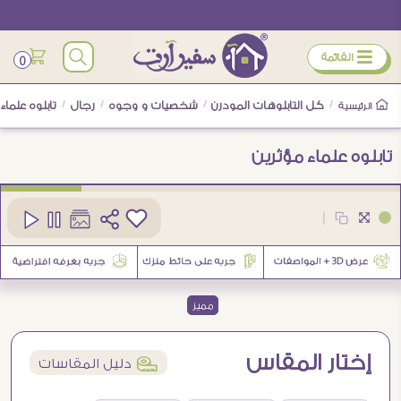
ÿ
القائمة
0
/
كل التابلوهات المودرن
/
شخصيات و وجوه
/
رجال
/
تابلوه علماء
الرئيسية
تابلوه علماء مؤثرين
كود
SA88475
|
1
مميز
إختار المقاس
í
دليل المقاسات