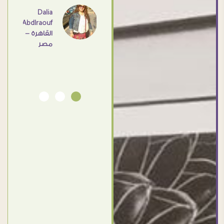
اهم
Dalia
Abdlraouf
القاهرة -
Ahmed
مصر
Elassi
بورسعيد
- مصر