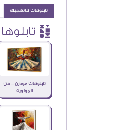
تابلوهات هاتعجبك
è تابلوهات
تابلوهات مودرن – فن
المولوية