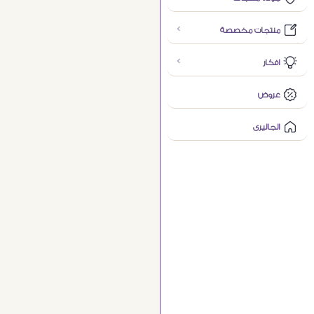
منتجات مخصصة
افكار
عروض
الجاليرى