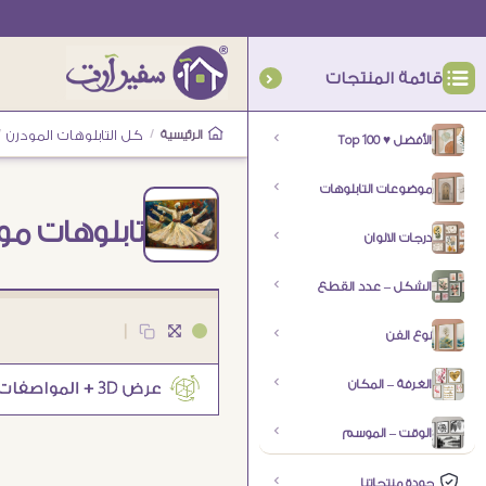
قائمة المنتجات
الرئيسية
/
كل التابلوهات المودرن
/
الأفضل ♥ Top 100
موضوعات التابلوهات
تابلوهات مود
درجات الالوان
الشكل – عدد القطع
|
نوع الفن
الغرفة – المكان
الوقت – الموسم
جودة منتجاتنا