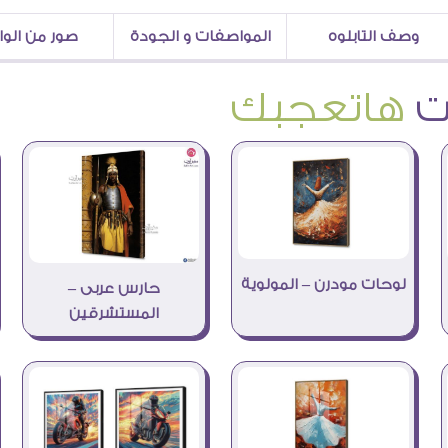
وصف التابلوه
المواصفات و الجودة
صور من الو
هاتعجبك
لوحات مودرن – المولوية
حارس عربى –
المستشرقين