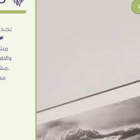
أنا استلمت حاجتى وطلعوا بجد ما شاء الله
بجد 
تحفة .. الشغل أكتر من رائع والالتزام والزوق
❤❤
والصبر فى التعامل بجد مفيش كلام وده
منت
مش أول تعامل ليا مع سفير ارت وأكيد ان
والاه
شاء الله مش أخر تعامل بشكركم على
..مش
الحاجات جدا جدا
من
Doaa Elsayd
القاهرة - مصر