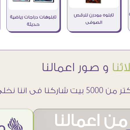
تابلوه مودرن للرقص
تابلوهات دراجات رياضية
الصوفى
حديثة
ئنا
و صور اعمالنا
 5000 بيت شاركنا فى اننا نخلى حوائطهم اجمل
ن اعمالنا
ëمن اراء عملائنا