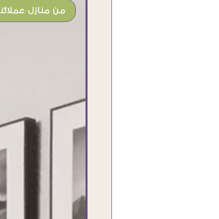
من منازل عملائنا
شغل جميل وخامات رائعه وموقع فوق
الرائع قدرت منه اني اختار التابلوهات
واركبها علي المكان بشكل مطابق جدا
للحقيقه واهتمامهم بالتفاصيل والتغليف
وإرضاء العميل والخامات والتقفيل وسرعة
التوصيل. بصراحه وبمنتهي الأمانه مكسب
كبير لاي حد يتعامل معاهم
Ahmed Elassi
بورسعيد - مصر