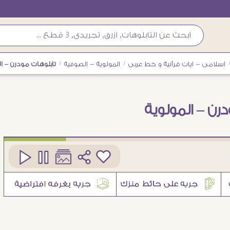
اسلامى - ايات قرآنية و خط عربى
/
المولوية - الصوفية
/
تابلوهات مودرن – ال
رن – المولوية
كود
SA28749
6