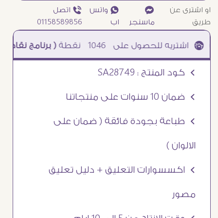
او اشترى عن
¥
₧ واتس
ƒ اتصل
طريق
ماسنجر
اب
01158589856
1046
نقطة
( برنامج نقاطى )
à خصم 5% للعملاء الجدد à شحن مجانى عند الشراء ب 4000 جنيه à
Ö كود المنتج : SA28749
Ö ضمان 10 سنوات على منتجاتنا
Ö طباعة بجودة فائقة ( ضمان على
الالوان )
Ö اكسسوارات التعليق + دليل تعليق
مصور