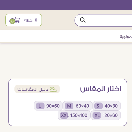
0
جنيه
0
مولوية
اختار المقاس
í
دليل المقاسات
60×90 L
40×60 M
30×40 S
100×150 XXL
80×120 XL