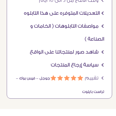
Ö وقت الانتاج من 5 الى 10 ايام
Ö التعديلات المتوفره على هذا التابلوه
Ö مواصفات التابلوهات ( الخامات و
الصناعة )
Ö شاهد صور لمنتجاتنا على الواقع
Ö سياسة إرجاع المنتجات
Ö تقييم
ááááá
جوجل –
فيس بوك –
تراست بايلوت