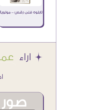
تابلوه فنى رقص – مولوية
Æ اراء
عملا
اكتر من
صور م