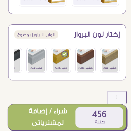
إختار لون البرواز
الوان البراويز بوضوح
شراء / إضافة
456
جنيه
لمشترياتى