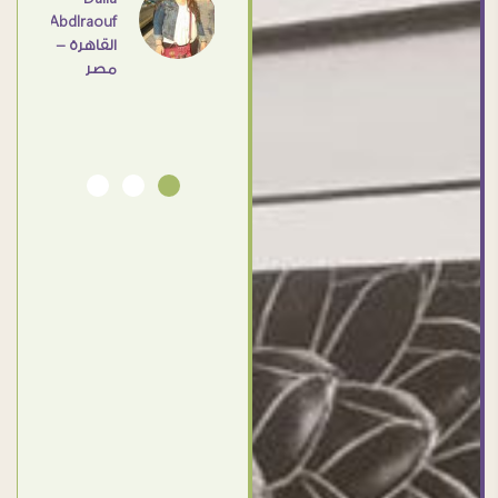
Abdlraouf
القاهرة -
Ahmed
مصر
Elassi
بورسعيد
- مصر