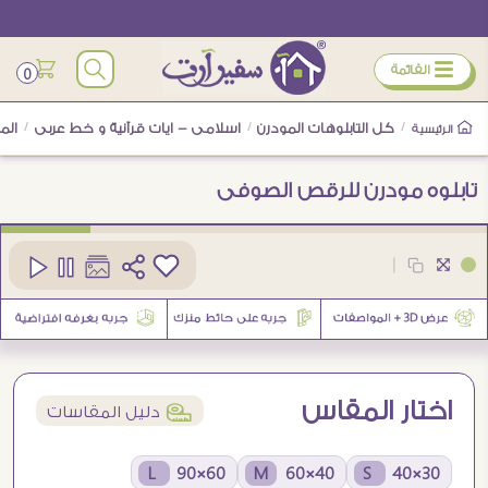
ÿ
القائمة
0
/
كل التابلوهات المودرن
/
اسلامى - ايات قرآنية و خط عربى
/
الم
الرئيسية
تابلوه مودرن للرقص الصوفى
كود
SA80246
|
2
اختار المقاس
í
دليل المقاسات
60×90 L
40×60 M
30×40 S