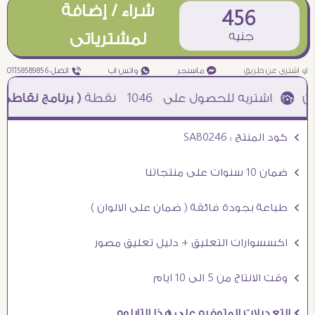
شراء / إضافة
456
جنيه
لمشترياتى
او اشترى عن طريق
¥ ماسنجر
₧ واتس اب
ƒ اتصل 01158589856
1046
نقطة
( برنامج نقاطى )
à خصم 5% للعملاء الجدد à شحن مجانى عند الشراء ب 4000 جنيه à
Ö كود المنتج : SA80246
Ö ضمان 10 سنوات على منتجاتنا
Ö طباعة بجودة فائقة ( ضمان على الالوان )
Ö اكسسوارات التعليق + دليل تعليق مصور
Ö وقت الانتاج من 5 الى 10 ايام
Ö التعديلات المتوفره على هذا التابلوه