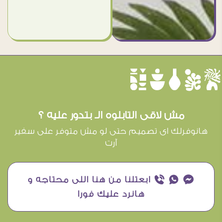
èûôçê
مش لاقى التابلوه الـ بتدور عليه ؟
هانوفرلك اى تصميم حتى لو مش متوفر على سفير
آرت
¥ ₧ ƒ ابعتلنا من هنا اللى محتاجه و
هانرد عليك فورا