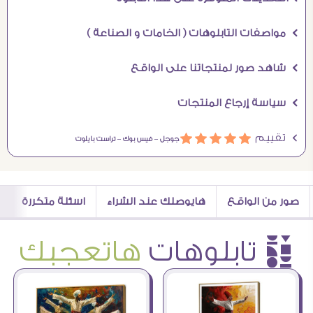
Ö مواصفات التابلوهات ( الخامات و الصناعة )
Ö شاهد صور لمنتجاتنا على الواقع
Ö سياسة إرجاع المنتجات
Ö تقييم
ááááá
جوجل –
فيس بوك –
تراست بايلوت
صور من الواقع
هايوصلك عند الشراء
اسئلة متكررة
è تابلوهات
هاتعجبك