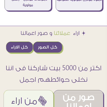
مولوية
Æ اراء
عملائنا
و صور اعمالنا
كل الصور
كل الاراء
اكتر من 5000 بيت شاركنا فى اننا
نخلى حوائطهم اجمل
صور من
ëمن اراء
اعمالنا