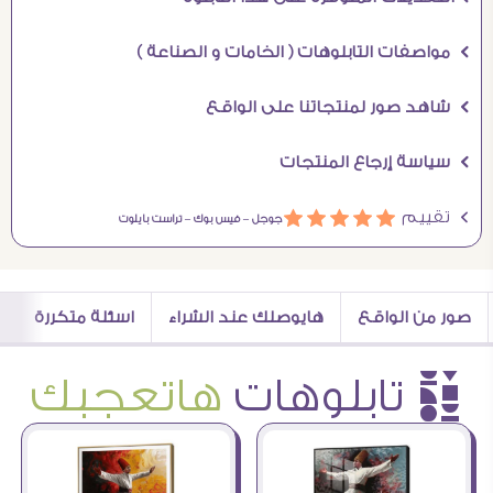
Ö مواصفات التابلوهات ( الخامات و الصناعة )
Ö شاهد صور لمنتجاتنا على الواقع
Ö سياسة إرجاع المنتجات
Ö تقييم
ááááá
جوجل –
فيس بوك –
تراست بايلوت
صور من الواقع
هايوصلك عند الشراء
اسئلة متكررة
è تابلوهات
هاتعجبك