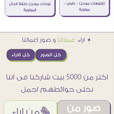
تابلوهات مودرن – رقص –
لوحات مودرن حلقة الذكر
مولوية
المولوية
Æ اراء
عملائنا
و صور اعمالنا
كل الصور
كل الاراء
اكتر من 5000 بيت شاركنا فى اننا
نخلى حوائطهم اجمل
صور من
ëمن اراء