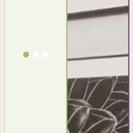
معاهم
Dalia
Abdlraouf
القاهرة -
Ahmed
مصر
Elassi
بورسعيد
- مصر