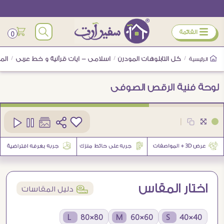
ÿ
القائمة
0
/
كل التابلوهات المودرن
/
اسلامى - ايات قرآنية و خط عربى
/
الم
الرئيسية
لوحة فنية الرقص الصوفى
كود
SA80188
|
1
اختار المقاس
í
دليل المقاسات
80×80 L
60×60 M
40×40 S