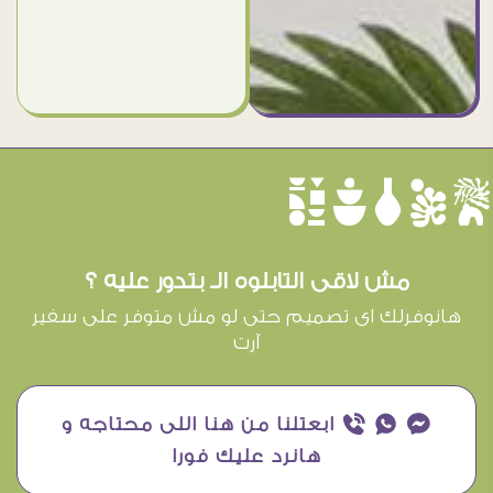
èûôçê
مش لاقى التابلوه الـ بتدور عليه ؟
هانوفرلك اى تصميم حتى لو مش متوفر على سفير
آرت
¥ ₧ ƒ ابعتلنا من هنا اللى محتاجه و
هانرد عليك فورا