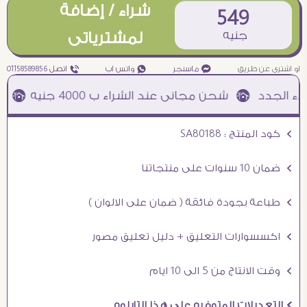
شراء / إضافة
549
جنيه
لمشترياتى
او اشترى عن طريق
¥ ماسنجر
₧ واتس اب
ƒ اتصل 01158589856
خصم نقاط
Ö كود المنتج : SA80188
Ö ضمان 10 سنوات على منتجاتنا
Ö طباعة بجودة فائقة ( ضمان على الالوان )
Ö اكسسوارات التعليق + دليل تعليق مصور
Ö وقت الانتاج من 5 الى 10 ايام
Ö التعديلات المتوفره على هذا التابلوه