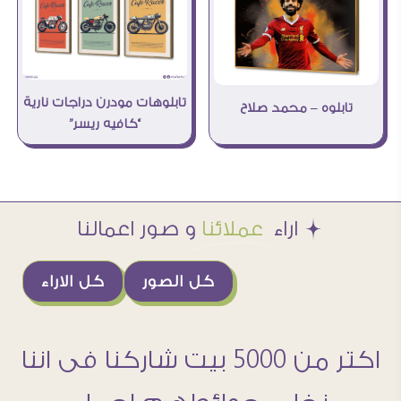
تابلوهات مودرن دراجات نارية
تابلوه – محمد صلاح
“كافيه ريسر”
Æ اراء
عملائنا
و صور اعمالنا
كل الصور
كل الاراء
اكتر من 5000 بيت شاركنا فى اننا