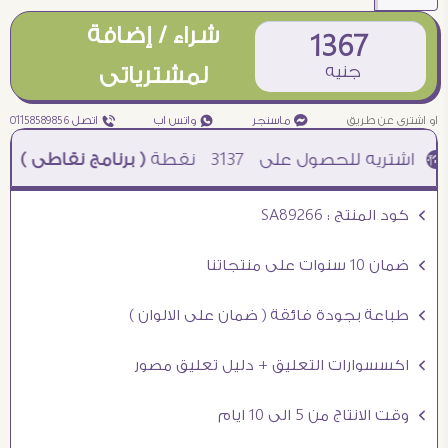
شراء / إضافة
1367
جنيه
لمشترياتى
او اشترى عن طريق
¥ ماسنجر
₧ واتس اب
ƒ اتصل 01158589856
3137
نقطة
( برنامج نقاطى )
à خصم 5% للعملاء الجدد à شحن مجانى عند الشراء ب 4000 جنيه à
Ö كود المنتج : SA89266
Ö ضمان 10 سنوات على منتجاتنا
Ö طباعة بجودة فائقة ( ضمان على الالوان )
Ö اكسسوارات التعليق + دليل تعليق مصور
Ö وقت الانتاج من 5 الى 10 ايام