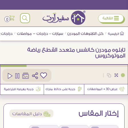
ÿ
القائمة
0
/
كل التابلوهات المودرن
/
سيارات – دراجات - مواصلات
/
دراجات 
الرئيسية
تابلوه مودرن كانفس متعدد القطع رياضة
الموتوكروس
كود
SA89266
|
إختار المقاس
í
دليل المقاسات