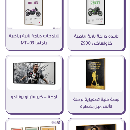
تابلوهات دراجة نارية رياضية
تابلوه دراجة نارية رياضية
ياماها MT-03
كاواساكى Z900
لوحة – كريستيانو رونالدو
لوحة فنية تحفيزية لرحلة
الألف ميل بخطوة