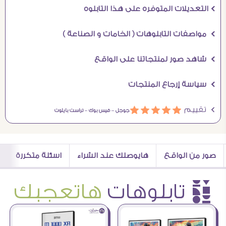
Ö التعديلات المتوفره على هذا التابلوه
Ö مواصفات التابلوهات ( الخامات و الصناعة )
Ö شاهد صور لمنتجاتنا على الواقع
Ö سياسة إرجاع المنتجات
Ö تقييم
ááááá
جوجل –
فيس بوك –
تراست بايلوت
صور من الواقع
هايوصلك عند الشراء
اسئلة متكررة
è تابلوهات
هاتعجبك