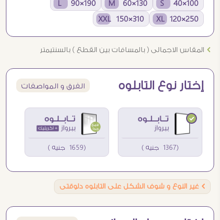
190×90 L
130×60 M
100×40 S
310×150 XXL
250×120 XL
Ö
المقاس الاجمالى ( بالمسافات بين القطع ) بالسنتيمتر
إختار نوع التابلوه
الفرق و المواصفات
(1367 جنيه )
(1659 جنيه )
Ö
غير النوع و شوف الشكل على التابلوه دلوقتى