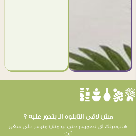
èûôçê
مش لاقى التابلوه الـ بتدور عليه ؟
هانوفرلك اى تصميم حتى لو مش متوفر على سفير
آرت