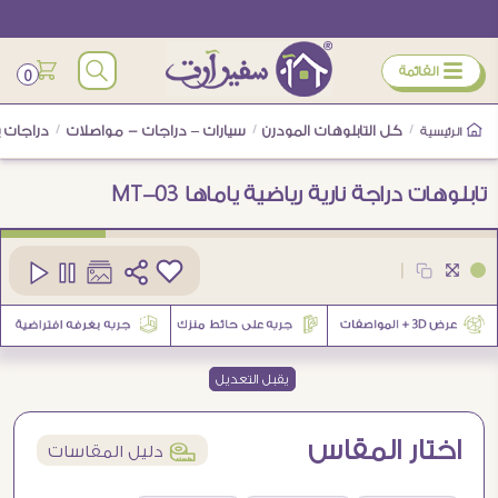
ÿ
القائمة
0
/
كل التابلوهات المودرن
/
سيارات – دراجات - مواصلات
/
دراجات 
الرئيسية
تابلوهات دراجة نارية رياضية ياماها MT-03
كود
SA89198
|
يقبل التعديل
اختار المقاس
í
دليل المقاسات