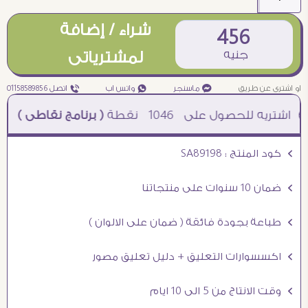
شراء / إضافة
456
جنيه
لمشترياتى
او اشترى عن طريق
¥ ماسنجر
₧ واتس اب
ƒ اتصل 01158589856
1046
نقطة
( برنامج نقاطى )
à خصم 5% للعملاء الجدد à شحن مجانى عند الشراء ب 4000 جنيه à
Ö كود المنتج : SA89198
Ö ضمان 10 سنوات على منتجاتنا
Ö طباعة بجودة فائقة ( ضمان على الالوان )
Ö اكسسوارات التعليق + دليل تعليق مصور
Ö وقت الانتاج من 5 الى 10 ايام