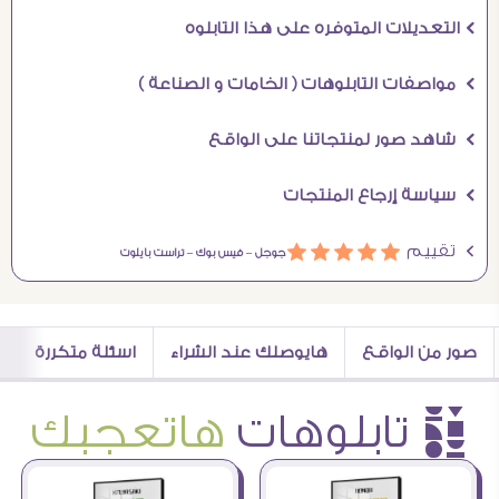
Ö التعديلات المتوفره على هذا التابلوه
Ö مواصفات التابلوهات ( الخامات و الصناعة )
Ö شاهد صور لمنتجاتنا على الواقع
Ö سياسة إرجاع المنتجات
Ö تقييم
ááááá
جوجل –
فيس بوك –
تراست بايلوت
صور من الواقع
هايوصلك عند الشراء
اسئلة متكررة
è تابلوهات
هاتعجبك