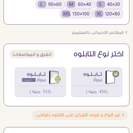
60×90 L
40×60 M
30×40 S
100×150 XXL
80×120 XL
Ö
المقاس الاجمالى بالسنتيمتر
اختر نوع التابلوه
الفرق و المواصفات
(456 جنيه )
(553 جنيه )
Ö
غير النوع و شوف الشكل على التابلوه دلوقتى