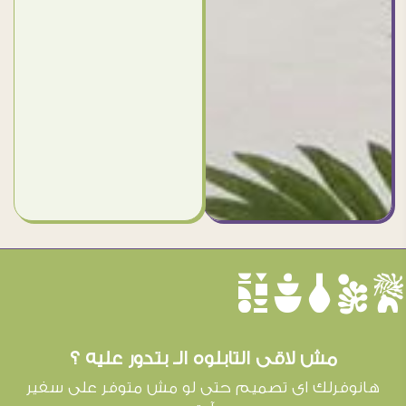
èûôçê
مش لاقى التابلوه الـ بتدور عليه ؟
هانوفرلك اى تصميم حتى لو مش متوفر على سفير