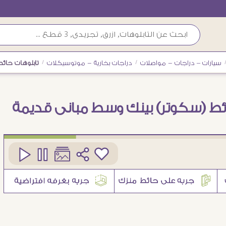
سيارات – دراجات - مواصلات
/
دراجات بخارية - موتوسيكلات
/
تابلوهات حائ
ئط (سكوتر) بينك وسط مبانى قديمة
كود
SA89221
1