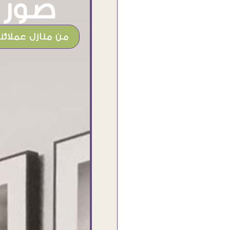
صور م
من منازل عملائنا
شغل جميل وخامات رائعه وموقع فوق
الرائع قدرت منه اني اختار التابلوهات
واركبها علي المكان بشكل مطابق جدا
للحقيقه واهتمامهم بالتفاصيل والتغليف
وإرضاء العميل والخامات والتقفيل وسرعة
التوصيل. بصراحه وبمنتهي الأمانه مكسب
كبير لاي حد يتعامل معاهم
Ahmed Elassi
بورسعيد - مصر