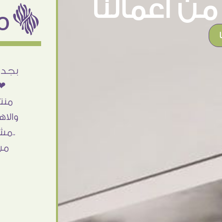
ن اعمالنا
ëمن اراء عملائنا
أنا استلمت حاجتى وطلعوا بجد ما شاء الله
بجد 
تحفة .. الشغل أكتر من رائع والالتزام والزوق
❤❤
والصبر فى التعامل بجد مفيش كلام وده
منت
مش أول تعامل ليا مع سفير ارت وأكيد ان
والاه
شاء الله مش أخر تعامل بشكركم على
..مش
الحاجات جدا جدا
من
Doaa Elsayd
القاهرة - مصر