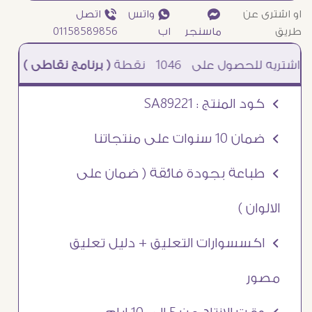
او اشترى عن
¥
₧ واتس
ƒ اتصل
طريق
ماسنجر
اب
01158589856
1046
نقطة
( برنامج نقاطى )
à خصم 5% للعملاء الجدد à شحن مجانى عند الشراء ب 4000 جنيه à
Ö كود المنتج : SA89221
Ö ضمان 10 سنوات على منتجاتنا
Ö طباعة بجودة فائقة ( ضمان على
الالوان )
Ö اكسسوارات التعليق + دليل تعليق
مصور