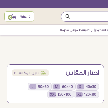
0
جنيه
0
ط (سكوتر) بينك وسط مبانى قديمة
اختار المقاس
í
دليل المقاسات
60×90 L
40×60 M
30×40 S
100×150 XXL
80×120 XL