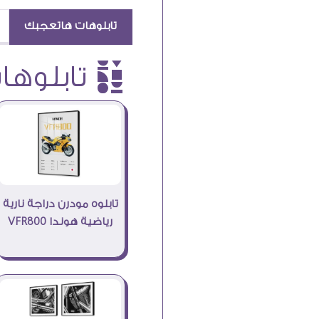
تابلوهات هاتعجبك
è تابلوهات
تابلوه مودرن دراجة نارية
رياضية هوندا VFR800