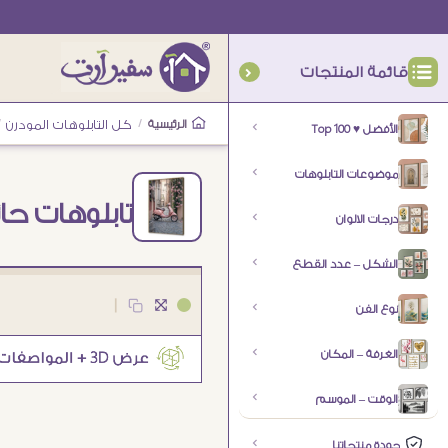
قائمة المنتجات
الرئيسية
/
كل التابلوهات المودرن
/
الأفضل ♥ Top 100
موضوعات التابلوهات
تابلوهات حا
درجات الالوان
الشكل – عدد القطع
|
نوع الفن
الغرفة – المكان
الوقت – الموسم
جودة منتجاتنا