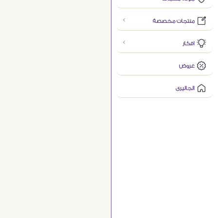
منتجات مخصصة
افكار
عروض
الجاليرى