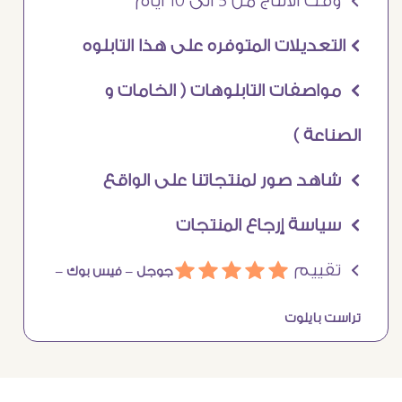
Ö وقت الانتاج من 5 الى 10 ايام
Ö التعديلات المتوفره على هذا التابلوه
Ö مواصفات التابلوهات ( الخامات و
الصناعة )
Ö شاهد صور لمنتجاتنا على الواقع
Ö سياسة إرجاع المنتجات
Ö تقييم
ááááá
جوجل –
فيس بوك –
تراست بايلوت