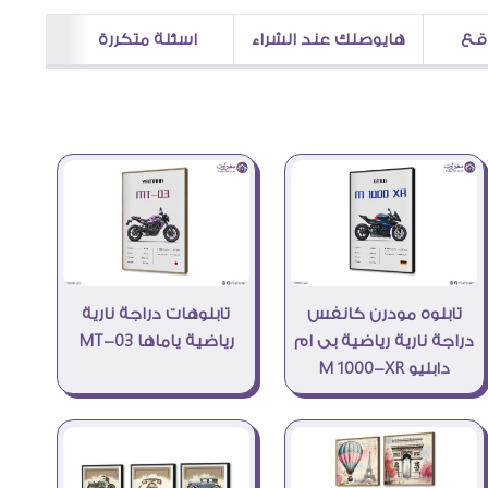
اقع
هايوصلك عند الشراء
اسئلة متكررة
تابلوه مودرن كانفس
تابلوهات دراجة نارية
دراجة نارية رياضية بى ام
رياضية ياماها MT-03
دابليو M 1000-XR