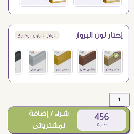
إختار لون البرواز
الوان البراويز بوضوح
شراء / إضافة
456
جنيه
لمشترياتى