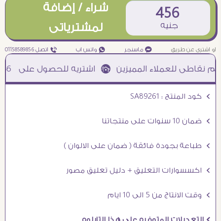
شراء / إضافة
456
جنيه
لمشترياتى
او اشترى عن طريق
¥ ماسنجر
₧ واتس اب
ƒ اتصل 01158589856
ملاء المميزين à اشتريه للحصول على
1046
نق
Ö كود المنتج : SA89261
Ö ضمان 10 سنوات على منتجاتنا
Ö طباعة بجودة فائقة ( ضمان على الالوان )
Ö اكسسوارات التعليق + دليل تعليق مصور
Ö وقت الانتاج من 5 الى 10 ايام
Ö التعديلات المتوفره على هذا التابلوه