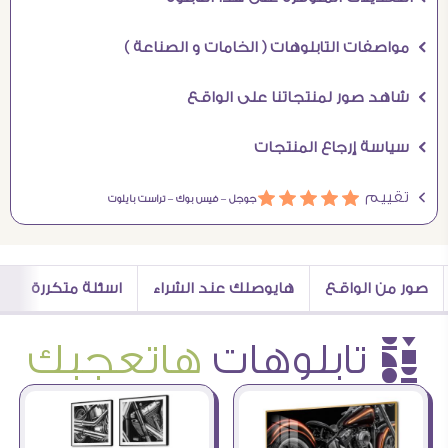
Ö مواصفات التابلوهات ( الخامات و الصناعة )
Ö شاهد صور لمنتجاتنا على الواقع
Ö سياسة إرجاع المنتجات
Ö تقييم
ááááá
جوجل –
فيس بوك –
تراست بايلوت
صور من الواقع
هايوصلك عند الشراء
اسئلة متكررة
è تابلوهات
هاتعجبك