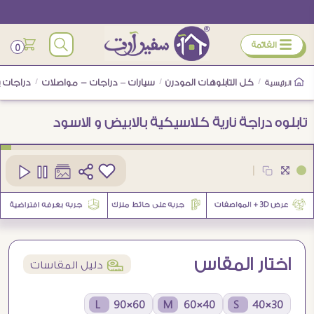
ÿ
القائمة
0
/
كل التابلوهات المودرن
/
سيارات – دراجات - مواصلات
/
دراجات 
الرئيسية
تابلوه دراجة نارية كلاسيكية بالابيض و الاسود
كود
SA89261
|
1
اختار المقاس
í
دليل المقاسات
60×90 L
40×60 M
30×40 S