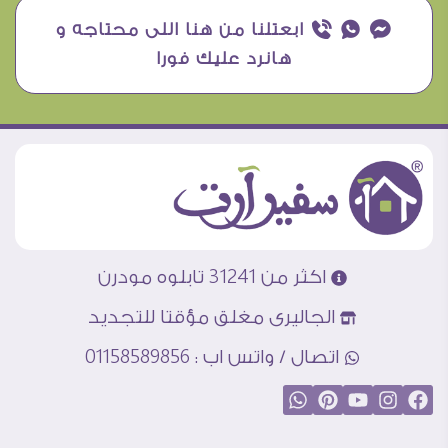
¥ ₧ ƒ ابعتلنا من هنا اللى محتاجه و
هانرد عليك فورا
اكثر من 31241 تابلوه مودرن
الجاليرى مغلق مؤقتا للتجديد
اتصال / واتس اب : 01158589856