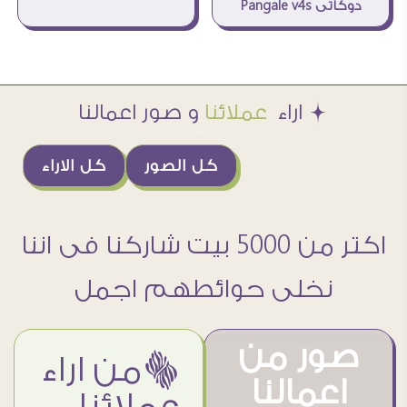
دوكاتى Pangale v4s
Æ اراء
عملائنا
و صور اعمالنا
كل الصور
كل الاراء
اكتر من 5000 بيت شاركنا فى اننا
نخلى حوائطهم اجمل
صور من
ëمن اراء
اعمالنا
عملائنا