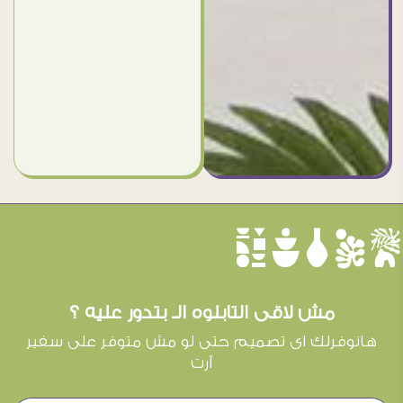
èûôçê
مش لاقى التابلوه الـ بتدور عليه ؟
هانوفرلك اى تصميم حتى لو مش متوفر على سفير
آرت