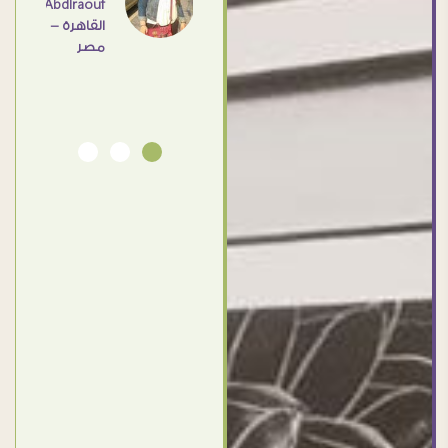
Abdlraouf
القاهرة -
Ahmed
مصر
Elassi
بورسعيد
- مصر