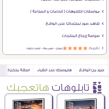
Ö مواصفات التابلوهات ( الخامات و الصناعة )
Ö شاهد صور لمنتجاتنا على الواقع
Ö سياسة إرجاع المنتجات
Ö تقييم
ááááá
جوجل –
فيس بوك –
تراست بايلوت
صور من الواقع
هايوصلك عند الشراء
اسئلة متكررة
è تابلوهات
هاتعجبك