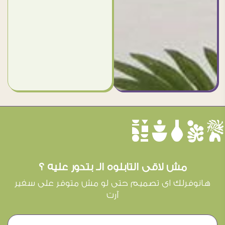
èûôçê
مش لاقى التابلوه الـ بتدور عليه ؟
هانوفرلك اى تصميم حتى لو مش متوفر على سفير
آرت