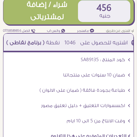
شراء / إضافة
456
جنيه
لمشترياتى
او اشترى عن طريق
¥ ماسنجر
₧ واتس اب
ƒ اتصل 01158589856
1046
نقطة
( برنامج نقاطى )
à خصم 5% للعملاء الجدد à شحن مجانى عند الشراء ب 4000 جنيه à
Ö كود المنتج : SA89135
Ö ضمان 10 سنوات على منتجاتنا
Ö طباعة بجودة فائقة ( ضمان على الالوان )
Ö اكسسوارات التعليق + دليل تعليق مصور
Ö وقت الانتاج من 5 الى 10 ايام
Ö التعديلات المتوفره على هذا التابلوه