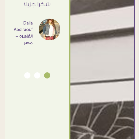
القاهرة
ي حد
شكرا جزيلا
- مصر
عامل
اهم
Dalia
Abdlraouf
القاهرة -
Ahmed
مصر
Elassi
بورسعيد
- مصر