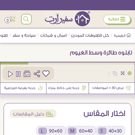
ÿ
القائمة
0
/
كل التابلوهات المودرن
/
اعمال و شركات
/
سياحة و سفر
/
تابلو
الرئيسية
تابلوه طائرة وسط الغيوم
كود
SA89135
|
1
اختار المقاس
í
دليل المقاسات
60×90 L
40×60 M
30×40 S