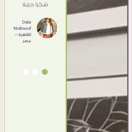
القاهرة
ي حد
شكرا جزيلا
- مصر
عامل
اهم
Dalia
Abdlraouf
القاهرة -
Ahmed
مصر
Elassi
بورسعيد
- مصر