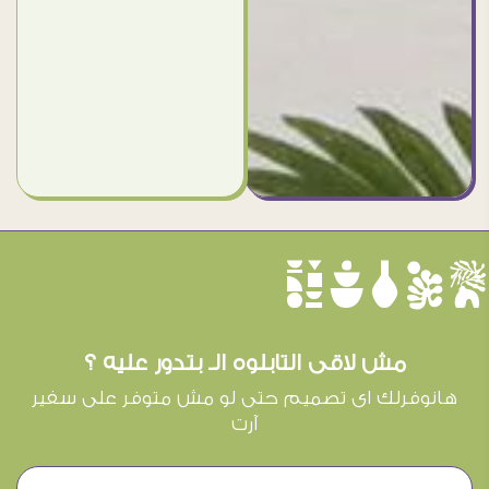
èûôçê
مش لاقى التابلوه الـ بتدور عليه ؟
هانوفرلك اى تصميم حتى لو مش متوفر على سفير
آرت