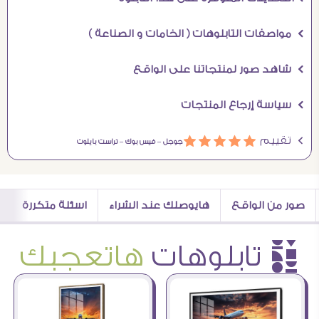
Ö مواصفات التابلوهات ( الخامات و الصناعة )
Ö شاهد صور لمنتجاتنا على الواقع
Ö سياسة إرجاع المنتجات
Ö تقييم
ááááá
جوجل –
فيس بوك –
تراست بايلوت
صور من الواقع
هايوصلك عند الشراء
اسئلة متكررة
è تابلوهات
هاتعجبك