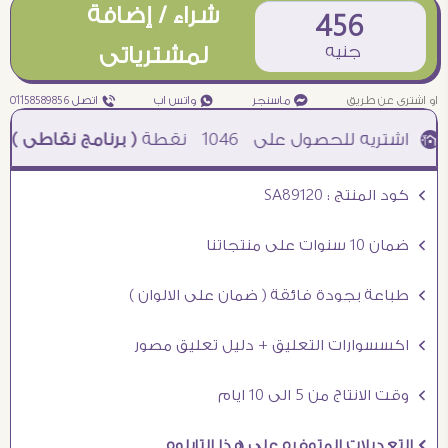
شراء / إضافة
456
جنيه
لمشترياتى
او اشترى عن طريق
¥ ماسنجر
₧ واتس اب
ƒ اتصل 01158589856
1046
نقطة
( برنامج نقاطى )
à خصم 5% للعملاء الجدد à شحن مجانى عند الشراء ب 4000 جنيه à
Ö كود المنتج : SA89120
Ö ضمان 10 سنوات على منتجاتنا
Ö طباعة بجودة فائقة ( ضمان على الالوان )
Ö اكسسوارات التعليق + دليل تعليق مصور
Ö وقت الانتاج من 5 الى 10 ايام
Ö التعديلات المتوفره على هذا التابلوه