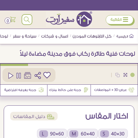
ÿ
القائمة
0
/
كل التابلوهات المودرن
/
اعمال و شركات
/
سياحة و سفر
/
لوحات
الرئيسية
لوحات فنية طائرة ركاب فوق مدينة مضاءة ليلاً
كود
SA89120
|
اختار المقاس
í
دليل المقاسات
60×90 L
40×60 M
30×40 S