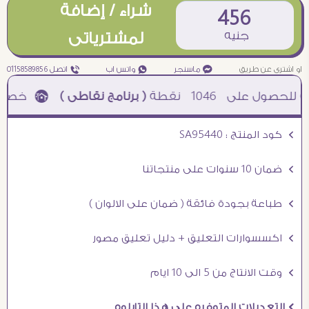
شراء / إضافة
456
جنيه
لمشترياتى
او اشترى عن طريق
¥ ماسنجر
₧ واتس اب
ƒ اتصل 01158589856
1046
نقطة
( برنامج نقاطى )
à خصم 5% للعملاء الجدد à شحن مجانى عند الشراء ب 4000 جنيه à
Ö كود المنتج : SA95440
Ö ضمان 10 سنوات على منتجاتنا
Ö طباعة بجودة فائقة ( ضمان على الالوان )
Ö اكسسوارات التعليق + دليل تعليق مصور
Ö وقت الانتاج من 5 الى 10 ايام
Ö التعديلات المتوفره على هذا التابلوه