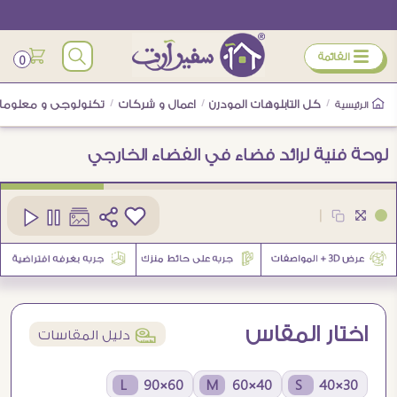
ÿ
القائمة
0
/
كل التابلوهات المودرن
/
اعمال و شركات
/
تكنولوجى و معلوما
الرئيسية
لوحة فنية لرائد فضاء في الفضاء الخارجي
كود
SA95440
|
1
اختار المقاس
í
دليل المقاسات
60×90 L
40×60 M
30×40 S