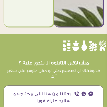
èûôçê
مش لاقى التابلوه الـ بتدور عليه ؟
هانوفرلك اى تصميم حتى لو مش متوفر على سفير
آرت
¥ ₧ ƒ ابعتلنا من هنا اللى محتاجه و
هانرد عليك فورا