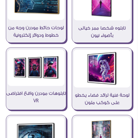
لوحات حائط مودرن وجه من
تابلوه شخصا ممر خيالى
خطوط ودوائر إلكترونية
بأضواء نيون
تابلوهات مودرن واقع افتراضى
لوحة فنية لرائد فضاء يخطو
VR
على كوكب ملون