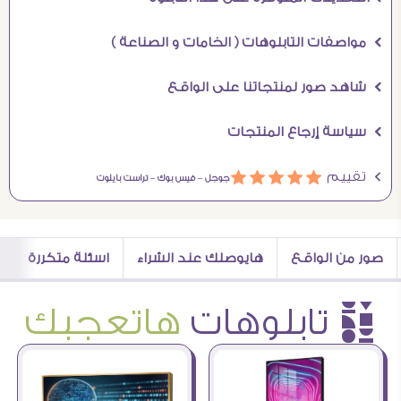
Ö مواصفات التابلوهات ( الخامات و الصناعة )
Ö شاهد صور لمنتجاتنا على الواقع
Ö سياسة إرجاع المنتجات
Ö تقييم
ááááá
جوجل –
فيس بوك –
تراست بايلوت
صور من الواقع
هايوصلك عند الشراء
اسئلة متكررة
è تابلوهات
هاتعجبك