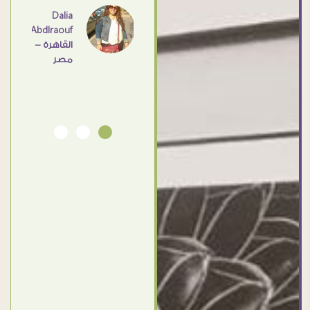
اهم
Dalia
Abdlraouf
القاهرة -
Ahmed
مصر
Elassi
بورسعيد
- مصر