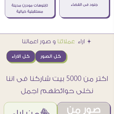
جنود فى الفضاء
تابلوهات مودرن مدينة
مستقبلية خيالية
Æ اراء
عملائنا
و صور اعمالنا
كل الصور
كل الاراء
اكتر من 5000 بيت شاركنا فى اننا
نخلى حوائطهم اجمل
صور من
ëمن اراء