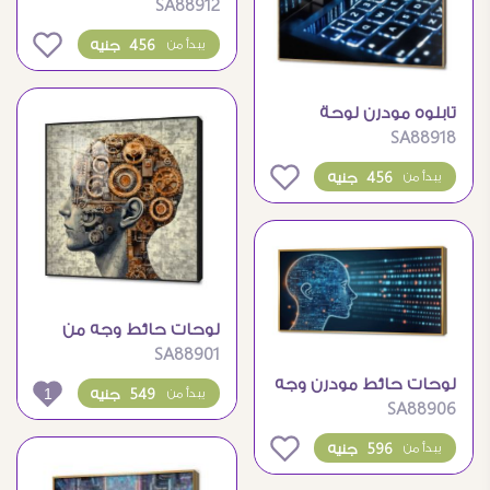
SA88912
التكنولوجيا المتقدمة
0
456 جنيه
يبدأ من
تابلوه مودرن لوحة
SA88918
المفاتيح بإضائة
456 جنيه
يبدأ من
لوحات حائط وجه من
SA88901
تروس و الات
لوحات حائط مودرن وجه
1
549 جنيه
يبدأ من
SA88906
من خطوط ودوائر
إلكترونية
0
596 جنيه
يبدأ من