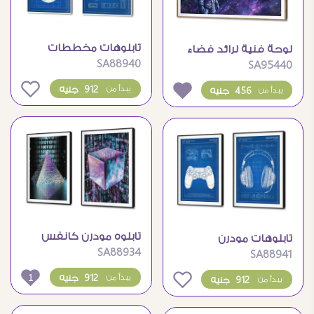
تابلوهات مخططات
لوحة فنية لرائد فضاء
SA88940
اساسيه لاكسسوارات
SA95440
في الفضاء الخارجي
كمبيوتر
0
912 جنيه
يبدأ من
456 جنيه
يبدأ من
تابلوه مودرن كانفس
تابلوهات مودرن
SA88934
مكعب و هرم بتصميم
SA88941
مخططات اساسيه
تكنولوجى من المستقبل
لمحبى الالعاب
1
912 جنيه
يبدأ من
0
912 جنيه
يبدأ من
الالكترونية