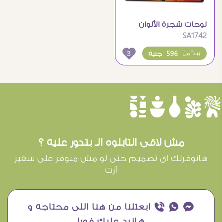
لوحات شجرة الألوان
SA1742
3
596 جنيه
يبدأ من
èûôçê
مش لاقى التابلوه الـ بتدور عليه ؟
هانوفرلك اى تصميم حتى لو مش متوفر على سفير
آرت
¥ ₧ ƒ ابعتلنا من هنا اللى محتاجه و
هانرد عليك فورا