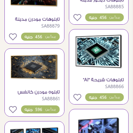
تابلوهات ديكور مدينة
SA88885
اضواء النيون
0
456 جنيه
يبدأ من
تابلوهات مودرن مدينة
SA88879
مستقبلية خيالية
456 جنيه
يبدأ من
تابلوهات شريحة “AI”
SA88866
(الذكاء الاصطناعي)
تابلوه مودرن كانفس
0
456 جنيه
يبدأ من
SA88861
شريحة إلكترونية بشبكه
معقدة
596 جنيه
يبدأ من