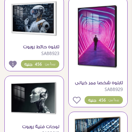
تابلوه حائط روبوت
SA88923
حديث
1
456 جنيه
يبدأ من
تابلوه شخصا ممر خيالى
SA88929
بأضواء نيون
0
456 جنيه
يبدأ من
لوحات فنية روبوت